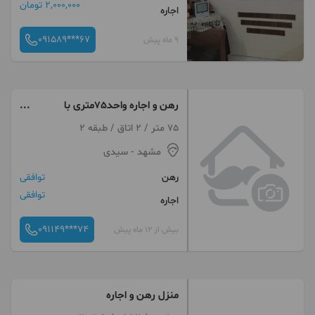
2,000,000 تومان
اجاره
091589***67
9 ماه پیش
رهن و اجاره واحد75متری با
لوکیشن تاپ
75 متر / 2 اتاق / طبقه 2
مشهد
- سیدی
رهن
توافقی
توافقی
اجاره
091149***74
بیش از 12 ماه پیش
منزل رهن و اجاره