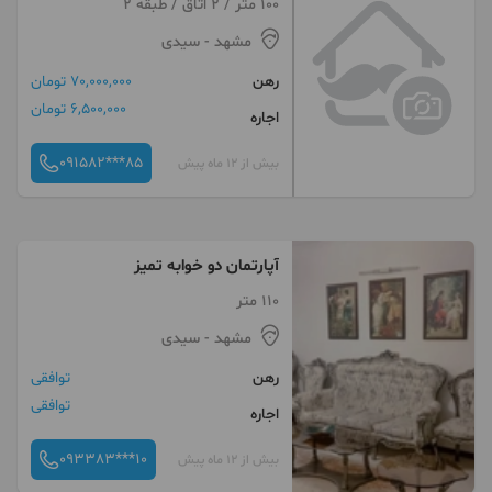
100 متر / 2 اتاق / طبقه 2
مشهد
- سیدی
رهن
70,000,000 تومان
6,500,000 تومان
اجاره
091582***85
بیش از 12 ماه پیش
آپارتمان دو خوابه تمیز
110 متر
مشهد
- سیدی
رهن
توافقی
توافقی
اجاره
093383***10
بیش از 12 ماه پیش