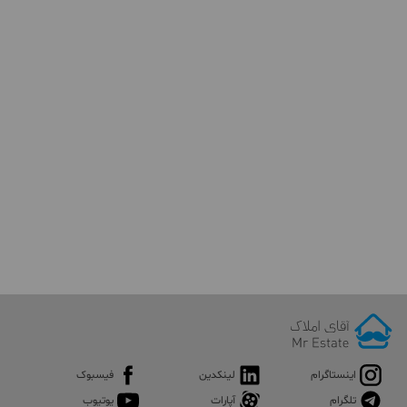
اینستاگرام
لینکدین
فیسبوک
تلگرام
آپارات
یوتیوب