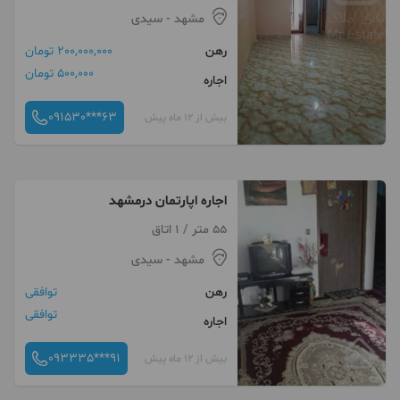
مشهد
- سیدی
رهن
200,000,000 تومان
500,000 تومان
اجاره
091530***63
بیش از 12 ماه پیش
اجاره اپارتمان درمشهد
55 متر / 1 اتاق
مشهد
- سیدی
رهن
توافقی
توافقی
اجاره
093335***91
بیش از 12 ماه پیش