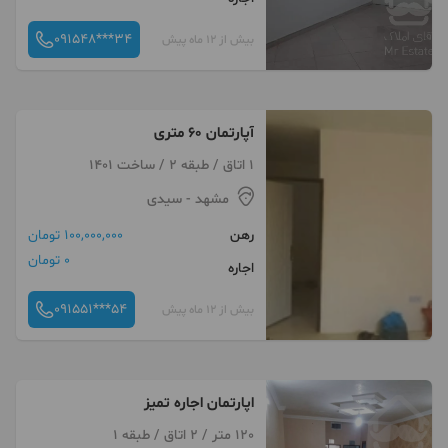
091548***34
بیش از 12 ماه پیش
آپارتمان ۶۰ متری
1 اتاق / طبقه 2 / ساخت 1401
مشهد
- سیدی
رهن
100,000,000 تومان
0 تومان
اجاره
091551***54
بیش از 12 ماه پیش
اپارتمان اجاره تمیز
120 متر / 2 اتاق / طبقه 1