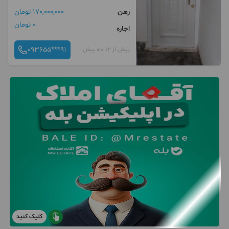
رهن
170,000,000 تومان
0 تومان
اجاره
093655***91
بیش از 12 ماه پیش
کلیک کنید