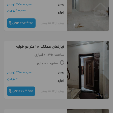
رهن
250,000,000 تومان
100,000 تومان
اجاره
093945***59
بیش از 12 ماه پیش
آپارتمان همکف ۱۱۰ متر دو خوابه
ساخت 1390 / انباری
مشهد
- سیدی
رهن
270,000,000 تومان
0 تومان
اجاره
099276***55
بیش از 12 ماه پیش