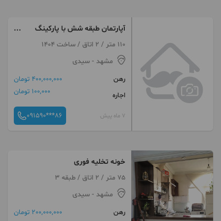
آپارتمان طبقه شش با پارکینگ
واسانسور
110 متر / 2 اتاق / ساخت 1404
مشهد
- سیدی
رهن
400,000,000 تومان
100,000 تومان
اجاره
091590***86
7 ماه پیش
خونه تخلیه فوری
75 متر / 2 اتاق / طبقه 3
مشهد
- سیدی
رهن
200,000,000 تومان