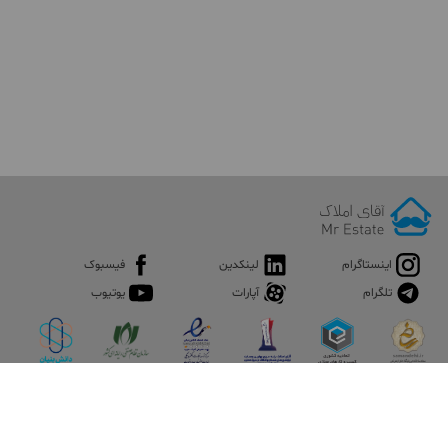
اینستاگرام
لینکدین
فیسبوک
تلگرام
آپارات
یوتیوب
اپلیکیشن آقای املاک
آقای املاک؛ گوگل صنعت ساختمان و املاک ایران سوپراپلیکیشن را