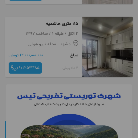
۱۱۵ متری هاشمیه
2 اتاق / طبقه 1 / ساخت 1397
مشهد
- محله نیرو هوایی
مبلغ
12,000,000,000 تومان
090125***85
4 ماه پیش