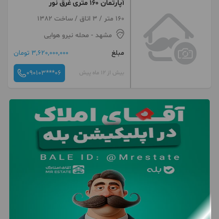
آپارتمان 160 متری غرق نور
160 متر / 3 اتاق / ساخت 1382
مشهد
- محله نیرو هوایی
مبلغ
3,620,000,000 تومان
090103***06
بیش از 12 ماه پیش