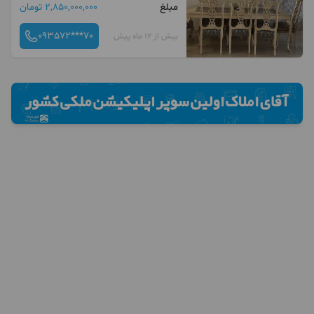
مبلغ
2,850,000,000 تومان
093572***70
بیش از 12 ماه پیش