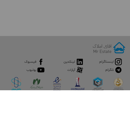
اینستاگرام
لینکدین
فیسبوک
تلگرام
آپارات
یوتیوب
اپلیکیشن آقای املاک
آقای املاک؛ گوگل صنعت ساختمان و املاک ایران سوپراپلیکیشن را
نصب کنید و هر آنچه در بازار ملک نیاز دارید، یکجا در اختیار داشته
باشید.