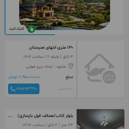
کلیک کنید
۱۳۰ متری انتهای هنرستان
3 اتاق / طبقه 2 / ساخت 1404
مشهد
- محله نیرو هوایی
مبلغ
11,950,000,000 تومان
091535***60
4 ماه پیش
بلوار کتاب/همکف فول بازسازی/
چسبیده به پارک لاله
73 متر / 2 اتاق / ساخت 1386