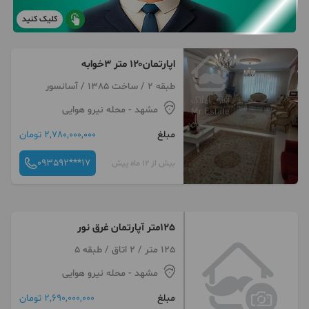
کلیک کنید
اپارتمان۱۲۰ متر ۳خوابه
طبقه 2 / ساخت 1385 / آسانسور
مشهد
- محله نیرو هوایی
مبلغ
2,780,000,000 تومان
093592***17
بیش از 12 ماه پیش
125متر آپارتمان غرق نور
125 متر / 2 اتاق / طبقه 5
مشهد
- محله نیرو هوایی
مبلغ
2,690,000,000 تومان