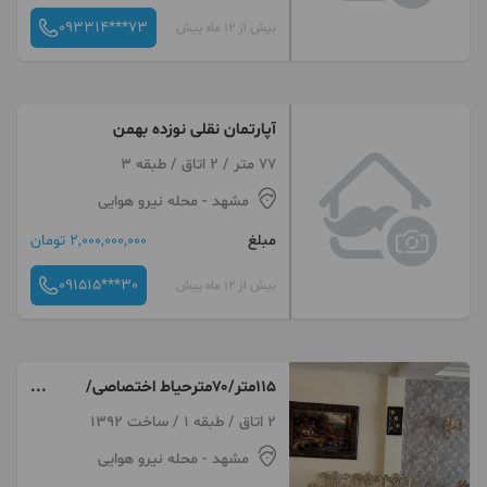
093314***73
بیش از 12 ماه پیش
آپارتمان نقلی نوزده بهمن
77 متر / 2 اتاق / طبقه 3
مشهد
- محله نیرو هوایی
مبلغ
2,000,000,000 تومان
091515***30
بیش از 12 ماه پیش
۱۱۵متر/۷۰مترحیاط اختصاصی/
برکپور
2 اتاق / طبقه 1 / ساخت 1392
مشهد
- محله نیرو هوایی