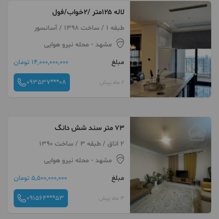
لاله ۱۲۵متر /۲خواب/فول
طبقه 1 / ساخت 1398 / آسانسور
مشهد
- محله نیرو هوایی
مبلغ
14,000,000,000 تومان
093537***08
2 ماه پیش
۷۳ متر سند شش دانگ
2 اتاق / طبقه 3 / ساخت 1390
مشهد
- محله نیرو هوایی
مبلغ
5,500,000,000 تومان
091564***53
3 ماه پیش