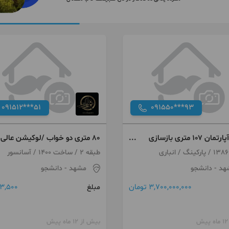
091512***51
091550***93
فروش آپارتمان ۱۰۷ متری بازسازی
۸۰ متری دو خواب /لوکیشن عالی 
قسط
ی
طبقه 2 / ساخت 1400 / آسانسور
هد
- دانشجو
مشهد
- دانشجو
3,700,000,000 تومان
3,500 تومان
مبلغ
بیش از 12 ماه پیش