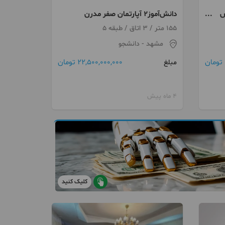
نبش
دانش‌آموز۲ آپارتمان صفر مدرن
155 متر / 3 اتاق / طبقه 5
مشهد
- دانشجو
22,500,000,000 تومان
مبلغ
4 ماه پیش
کلیک کنید