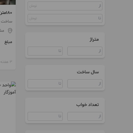
تومان
ویلا
تومان
دانشجو
ساخت 1402 / آسانسور / پارکین
مش
متراژ
مبلغ
3 هفته پیش
سال ساخت
تعداد خواب