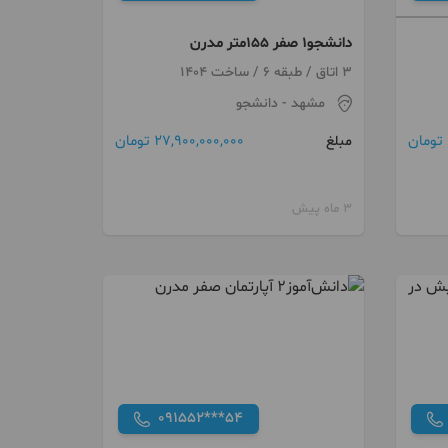
دانشجو۱ صفر ۱۵۵متر مدرن
3 اتاق / طبقه 6 / ساخت 1404
مشهد
- دانشجو
27,900,000,000 تومان
مبلغ
3 ماه پیش
091552***54