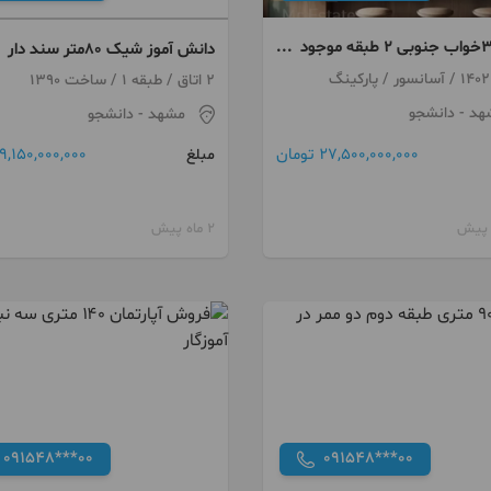
۱۸۰متر۳خواب جنوبی ۲ طبقه موجود
دانش آموز شیک ۸۰متر سند دار
 نزدیک مترو
گ
2 اتاق / طبقه 1 / ساخت 1390
هد
- دانشجو
مشهد
- دانشجو
27,500,000,000 تومان
9,150,000,000 تومان
مبلغ
2 ماه پیش
091548***00
091548***00