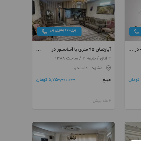
091539***59
ی ۳ خوابه در
آپارتمان ۹۵ متری با آسانسور در
بلوار دانشجو
2 اتاق / طبقه 3 / ساخت 1388
مشهد
- دانشجو
5,750,000,000 تومان
مبلغ
6 ماه پیش