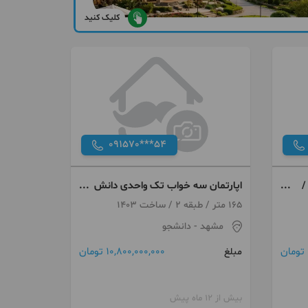
کلیک کنید
091570***54
/
اپارتمان سه خواب تک واحدی دانش
اموز
165 متر / طبقه 2 / ساخت 1403
مشهد
- دانشجو
10,800,000,000 تومان
مبلغ
بیش از 12 ماه پیش