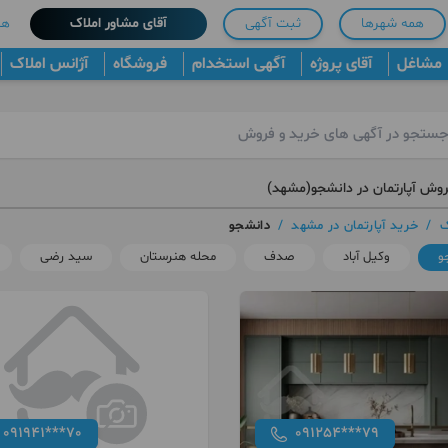
همه شهرها
ثبت آگهی
آقای مشاور املاک
هم
مشاغل
آقای پروژه
آگهی استخدام
فروشگاه
آژانس املاک
روش آپارتمان در دانشجو(مشهد)
ک
/
خرید آپارتمان در مشهد
/
دانشجو
و
وکیل آباد
صدف
محله هنرستان
سید رضی
091941***70
091254***79