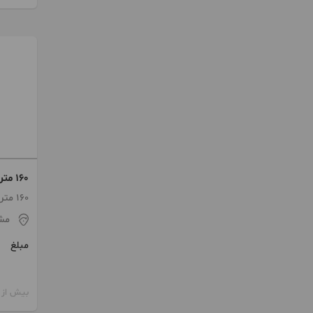
160 
تحویل
160 متر / 3 اتاق / طبقه 1
مش
مبلغ
بیش از 12 ماه پیش