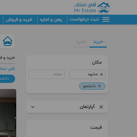
ثبت درخواست
رهن و اجاره
خرید و فروش
خرید
اجاره
خرید و ف
مکان
آقای املا
محله
دانشج
دانشجو
آپارتمان
آپارتمان
قیمت
برج