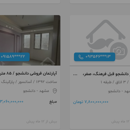
091589***22
093546***13
آپارتمان فروشی دانش
متر دانشجو قبل فرهنگ، صفر،
خوابه پارکینگ
ساخت 1392 / آسانسور / پارکینگ
مشهد
- دانشجو
هد
- دانشجو
3,060,000,000 تومان
7,800,000,000 تومان
مبلغ
بیش از 12 ماه پیش