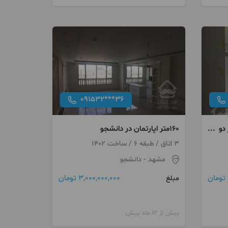
091532***36
جو / ۸۵ متر دو
۱۶۰متر اپارتمان در دانشجو
3 اتاق / طبقه 6 / ساخت 1402
مشهد
- دانشجو
3,000,000,000 تومان
مبلغ
بیش از 12 ماه پیش