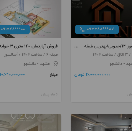
091548***00
093388***87
دانش‌آموز ۱۴/جنوبی/بهترین طبقه
فروش آپارتمان ۱۴۰ متر
دانشجو
طبقه 6 / ساخت 1404 / آسانسور
هد
- دانشجو
مشهد
- دانشجو
16,000,000,000 تومان
10,640,000,000 تومان
مبلغ
6 ماه پیش