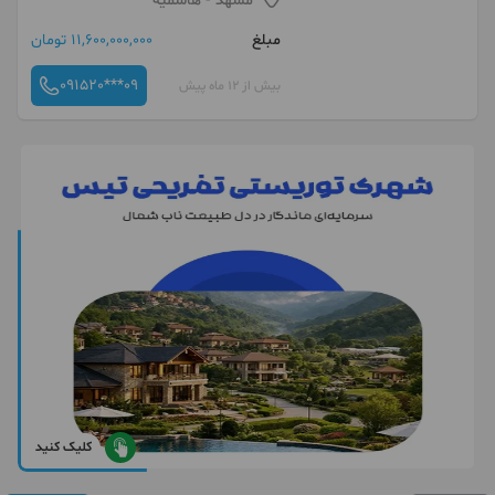
مشهد
- هاشمیه
مبلغ
11,600,000,000 تومان
091520***09
بیش از 12 ماه پیش
کلیک کنید