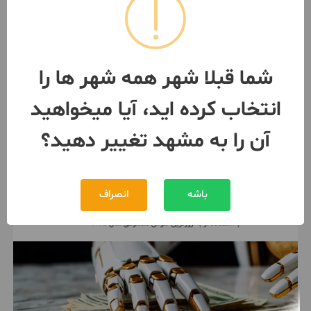
فروش آپارتما173مترنوسازمدرن
باروف گاردن مجهزهاشمیه
173 متر / 3 اتاق / طبقه 2
مشهد
- هاشمیه
شما قبلا شهر همه شهر ها را
مبلغ
12,500,000,000 تومان
انتخاب کرده اید، آیا میخواهید
093887***01
بیش از 12 ماه پیش
آن را به مشهد تغییر دهید؟
باشه
انصراف