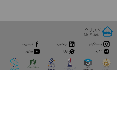
اینستاگرام
لینکدین
فیسبوک
تلگرام
آپارات
یوتیوب
اپلیکیشن آقای املاک
آقای املاک؛ گوگل صنعت ساختمان و املاک ایران سوپراپلیکیشن را
نصب کنید و هر آنچه در بازار ملک نیاز دارید، یکجا در اختیار داشته
باشید.