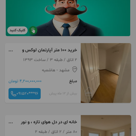
کلیک کنید
خرید ۱۰۰ متر آپارتمان لوکس و
ارزشمند در هاشمیه
2 اتاق / طبقه 3 / ساخت 1393
مشهد
- هاشمیه
مبلغ
4,200,000,000 تومان
091520***96
بیش از 12 ماه پیش
خانه ای در دل هوای تازه ، و نور
تمام قد
80 متر / 2 اتاق / طبقه 2