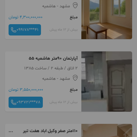
مشهد
- هاشمیه
مبلغ
4,300,000,000 تومان
099178***41
بیش از 12 ماه پیش
آپارتمان ۹۰متر هاشمیه ۵۵
2 اتاق / طبقه 2 / ساخت 1385
مشهد
- هاشمیه
مبلغ
3,550,000,000 تومان
093721***78
بیش از 12 ماه پیش
۱۱۰متر صفر وکیل اباد هفت تیر