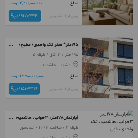
مبلغ
4,200,000,000 تومان
099178***41
بیش از 12 ماه پیش
195متر* صفر تک واحدی/ مطبخ/
مستر* تراس قابل چیدمان
195 متر / 3 اتاق / طبقه 5
مشهد
- هاشمیه
مبلغ
14,500,000,000 تومان
091510***19
بیش از 12 ماه پیش
آپارتمان۱۷۸متر، ۳خواب، هاشمیه،
تک واحدی، فول
طبقه 2 / ساخت 1393 / آسانسور