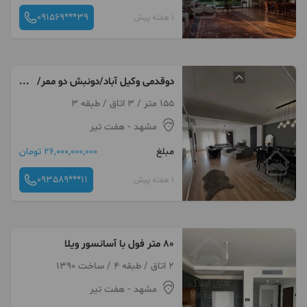
091569***39
1 هفته پیش
دوقدمی وکیل آباد/دونبش دو ممر/
شیک و خوش نقشه
155 متر / 3 اتاق / طبقه 3
مشهد
- هفت تیر
مبلغ
26,000,000,000 تومان
093589***11
1 هفته پیش
۸۰ متر فول با آسانسور ویلا
2 اتاق / طبقه 4 / ساخت 1390
مشهد
- هفت تیر