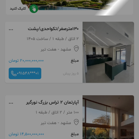
کلیک کنید
۱۳۰مترصفر/تکواحدی/پشت
حاشیه وکیل اباد
2 اتاق / طبقه 1 / ساخت 1405
مشهد
- هفت تیر
مبلغ
20,000,000,000 تومان
091548***01
5 روز پیش
آپارتمان 2 تراس بزرگ نورگیر
صارمی هفت تیر
100 متر / 2 اتاق / طبقه 1
مشهد
- هفت تیر
مبلغ
14,500,000,000 تومان