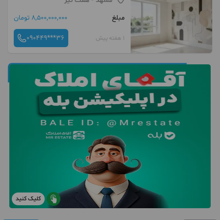
مشهد
- هفت تیر
مبلغ
8,500,000,000 تومان
090449***36
1 هفته پیش
کلیک کنید