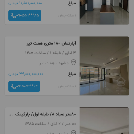
مبلغ
10,500,000,000 تومان
090559***85
1 هفته پیش
آپارتمان ۱۸۰ متری هفت تیر
3 اتاق / طبقه 1 / ساخت 1405
مشهد
- هفت تیر
مبلغ
36,000,000,000 تومان
091505***04
1 هفته پیش
80متر صیاد 8/ طبقه اول/ پارکینگ
دار
80 متر / 2 اتاق / ساخت 1385