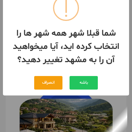
فروش آپارتمان 160 متری 3 خواب
/اوایل صیاد شیرازی
158 متر / طبقه 3 / ساخت 1398
مشهد
- هفت تیر
شما قبلا شهر همه شهر ها را
مبلغ
22,000,000,000 تومان
انتخاب کرده اید، آیا میخواهید
091520***04
5 روز پیش
آن را به مشهد تغییر دهید؟
باشه
انصراف