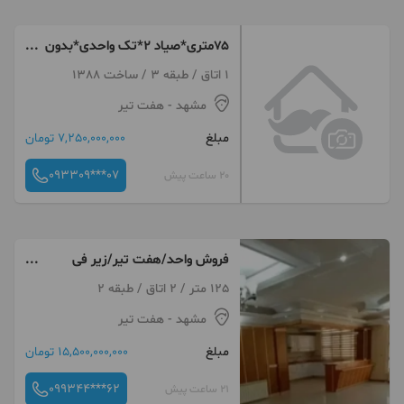
۷۵متری*صیاد ۲*تک واحدی*بدون
پارکینگ
1 اتاق / طبقه 3 / ساخت 1388
مشهد
- هفت تیر
مبلغ
7,250,000,000 تومان
093309***07
20 ساعت پیش
فروش واحد/هفت تیر/زیر فی
منطقه
125 متر / 2 اتاق / طبقه 2
مشهد
- هفت تیر
مبلغ
15,500,000,000 تومان
099344***62
21 ساعت پیش