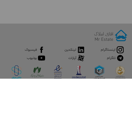
اینستاگرام
لینکدین
فیسبوک
تلگرام
آپارات
یوتیوب
اپلیکیشن آقای املاک
آقای املاک؛ گوگل صنعت ساختمان و املاک ایران سوپراپلیکیشن را
نصب کنید و هر آنچه در بازار ملک نیاز دارید، یکجا در اختیار داشته
باشید.