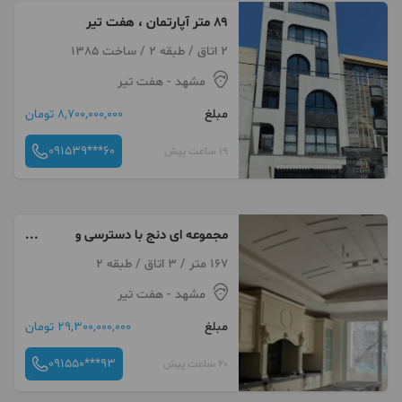
۸۹ متر آپارتمان ، هفت تیر
2 اتاق / طبقه 2 / ساخت 1385
مشهد
- هفت تیر
مبلغ
8,700,000,000 تومان
091539***60
19 ساعت پیش
مجموعه ای دنج با دسترسی و
لوکیشن عالی
167 متر / 3 اتاق / طبقه 2
مشهد
- هفت تیر
مبلغ
29,300,000,000 تومان
091550***93
20 ساعت پیش