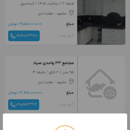
امکانات صفرتخلیه
طبقه 2 / ساخت 1405 / آسانسور
مشهد
- هفت تیر
مبلغ
19,550,000,000 تومان
090408***82
4 روز پیش
مجتمع ۳۳ واحدی صیاد
95 متر / 2 اتاق / طبقه 3
مشهد
- هفت تیر
مبلغ
13,650,000,000 تومان
091575***14
4 روز پیش