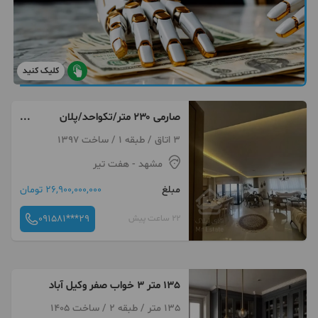
کلیک کنید
صارمی ۲۳۰ متر/تکواحد/پلان
بزرگ/استثنائی
3 اتاق / طبقه 1 / ساخت 1397
مشهد
- هفت تیر
مبلغ
26,900,000,000 تومان
091581***29
22 ساعت پیش
135 متر 3 خواب صفر وکیل آباد
135 متر / طبقه 2 / ساخت 1405