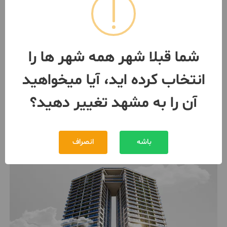
اپارتمان فروشی طبرسی شمالی
4نظامدوست 28قطعه 5جم
75 متر / 2 اتاق / طبقه 2
مشهد
- طبرسی
شما قبلا شهر همه شهر ها را
مبلغ
1,400,000,000 تومان
انتخاب کرده اید، آیا میخواهید
091576***65
بیش از 12 ماه پیش
آن را به مشهد تغییر دهید؟
باشه
انصراف