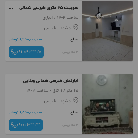
سوییت ۴۵ متری طبرسی شمالی
نیک خلق یک
ساخت 1404 / انباری
مشهد
- طبرسی
مبلغ
1,250,000,000 تومان
093564***28
3 ماه پیش
آپارتمان طبرسی شمالی ویلایی
65 متر / 1 اتاق / ساخت 1403
مشهد
- طبرسی
مبلغ
1,850,000,000 تومان
090026***23
3 ماه پیش