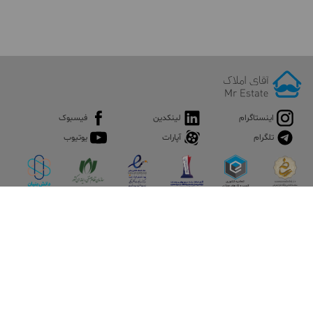
اینستاگرام
لینکدین
فیسبوک
تلگرام
آپارات
یوتیوب
اپلیکیشن آقای املاک
آقای املاک؛ گوگل صنعت ساختمان و املاک ایران سوپراپلیکیشن را
نصب کنید و هر آنچه در بازار ملک نیاز دارید، یکجا در اختیار داشته
باشید.