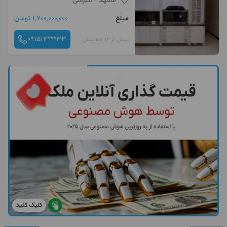
مشهد
- طبرسی
مبلغ
1,700,000,000 تومان
091512***33
بیش از 12 ماه پیش
کلیک کنید