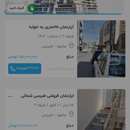
کلیک کنید
آپارتمان ۷۵متری یه خوابه
طبقه 2 / ساخت 1402
مشهد
- طبرسی
مبلغ
850,000,000 تومان
091552***33
بیش از 12 ماه پیش
اپارتمان فروشی طبرسی شمالی
12نظامدوست 30حسنزاد18
65 متر / 1 اتاق / طبقه 2
مشهد
- طبرسی
مبلغ
1,100,000,000 تومان