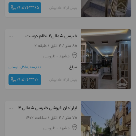
091576***65
بیش از 12 ماه پیش
طبرسی شمالی4 نظام دوست
24شهید محبی 39
85 متر / 2 اتاق / طبقه 2
مشهد
- طبرسی
مبلغ
1,250,000,000 تومان
091526***70
بیش از 12 ماه پیش
اپارتمان فروشی طبرسی شمالی 4
اول نظامدوست 28
75 متر / 2 اتاق / ساخت 1402
مشهد
- طبرسی