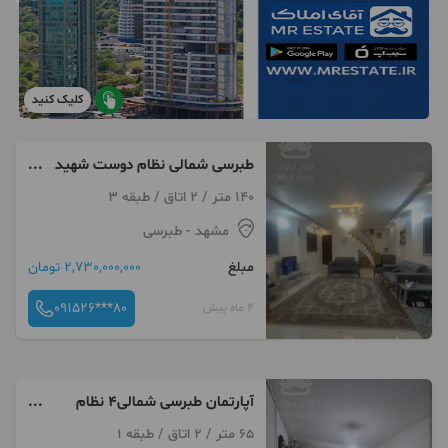
کلیک کنید
طبرسی شمالی نظام دوست شهید
حسینی
140 متر / 2 اتاق / طبقه 3
مشهد
- طبرسی
مبلغ
2,730,000,000 تومان
091526***80
4 ماه پیش
آپارتمان طبرسی شمالی۴ نظام
دوست ۳۰حسن زاده 23
65 متر / 2 اتاق / طبقه 1