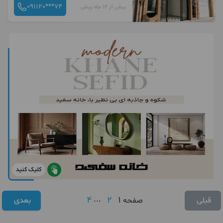
091120***74
بیش از 12 ماه پیش
کلیک کنید
4
...
2
1
قبلی
صفحه
بعدی