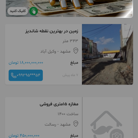
کلیک کنید
زمین در بهترین نقطه شاندیز
343 متر
مشهد
- وکیل آباد
مبلغ
18,000,000,000 تومان
099295***54
7 ماه پیش
مغازه ۱۵متری فروشی
ساخت 1400
مشهد
- رسالت
مبلغ
450,000,000 تومان