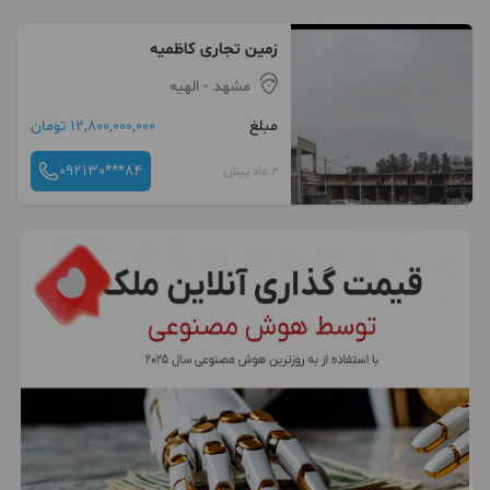
زمین تجاری کاظمیه
مشهد
- الهیه
مبلغ
12,800,000,000 تومان
092130***84
2 ماه پیش