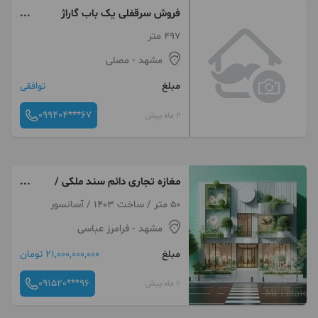
فروش سرقفلی یک باب گاراژ
تجاری
497 متر
مشهد
- مصلی
مبلغ
توافقی
099404***67
2 ماه پیش
مغازه تجاری دائم سند ملکی /
سرمایه‌گذاری/مستغلات دائم در
50 متر / ساخت 1403 / آسانسور
فرامرزعباسی
مشهد
- فرامرز عباسی
مبلغ
21,000,000,000 تومان
091520***96
2 ماه پیش