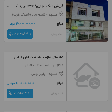
فروش ملک تجاری/ ۲۶۶متر بنا /
صد در صد تجاری
مشهد
- قاسم آباد (شهرک غرب)
مبلغ
40,000,000,000 تومان
090138***10
1 ماه پیش
۱۱۵ مترمغازه حاشیه خیابان ثنایی
1 اتاق / ساخت 1400 / انباری
مشهد
- بلوار توس
مبلغ
10,000,000,000 تومان
091518***49
2 ماه پیش