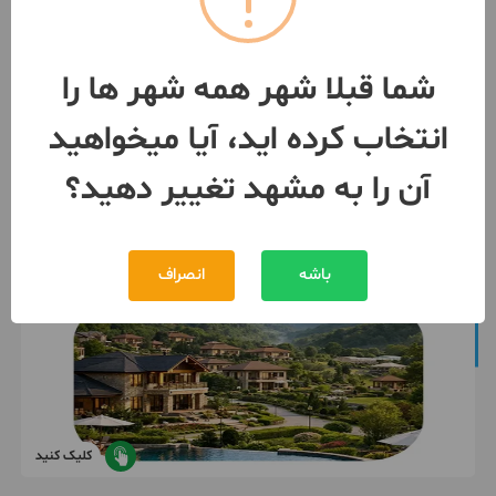
مشهد
- رسالت
مبلغ
2,700,000,000 تومان
شما قبلا شهر همه شهر ها را
091551***03
بیش از 12 ماه پیش
انتخاب کرده اید، آیا میخواهید
آن را به مشهد تغییر دهید؟
باشه
انصراف
کلیک کنید