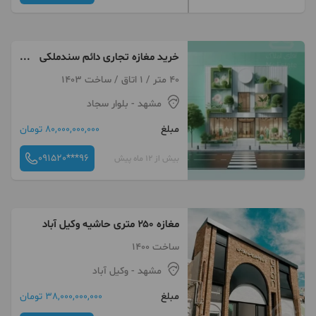
خرید مغازه تجاری دائم سندملکی
در بلوار سجاد
40 متر / 1 اتاق / ساخت 1403
مشهد
- بلوار سجاد
مبلغ
80,000,000,000 تومان
091520***96
بیش از 12 ماه پیش
مغازه ۲۵۰ متری حاشیه وکیل آباد
ساخت 1400
مشهد
- وکیل آباد
مبلغ
38,000,000,000 تومان