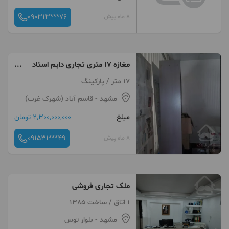
090313***76
8 ماه پیش
مغازه 17 متری تجاری دایم استاد
یوسفی10
17 متر / پارکینگ
مشهد
- قاسم آباد (شهرک غرب)
مبلغ
2,300,000,000 تومان
091531***49
8 ماه پیش
ملک تجاری فروشی
1 اتاق / ساخت 1385
مشهد
- بلوار توس