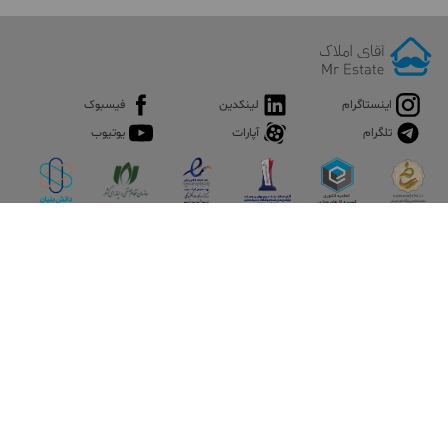
اینستاگرام
لینکدین
فیسبوک
تلگرام
آپارات
یوتیوب
اپلیکیشن آقای املاک
آقای املاک؛ گوگل صنعت ساختمان و املاک ایران سوپراپلیکیشن را
نصب کنید و هر آنچه در بازار ملک نیاز دارید، یکجا در اختیار داشته
باشید.