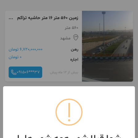
زمین 560 متر 16 متر حاشیه تراکم
7سقف
560 متر
مشهد
رهن
6,720,000,000 تومان
0 تومان
اجاره
091506***37
بیش از 12 ماه پیش