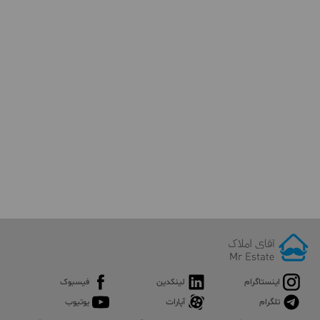
اینستاگرام
لینکدین
فیسبوک
تلگرام
آپارات
یوتیوب