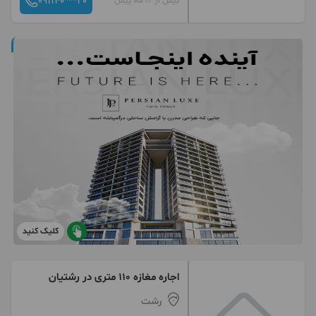
091140***20
بیش از 12 ماه پیش
کلیک کنید
اجاره مغازه ۱۱۰ متری در رشتیان
رشت