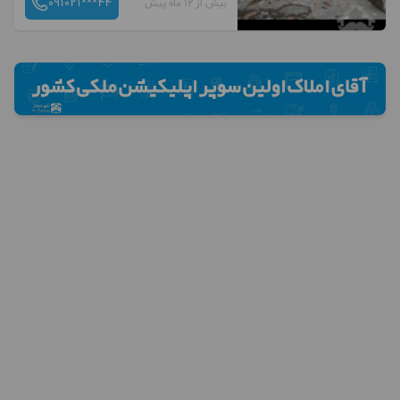
091021***44
بیش از 12 ماه پیش