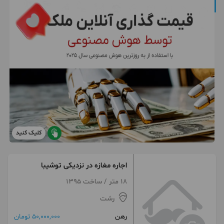
کلیک کنید
اجاره مغازه در نزدیکی توشیبا
18 متر / ساخت 1395
رشت
رهن
50,000,000 تومان