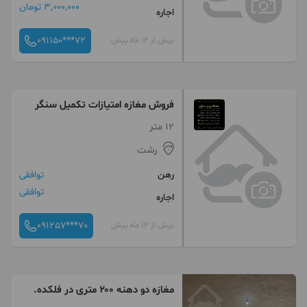
3,000,000 تومان
اجاره
091150***72
بیش از 12 ماه پیش
فروش مغازه امتیازات تکمیل سنگر
12 متر
رشت
رهن
توافقی
توافقی
اجاره
091257***70
بیش از 12 ماه پیش
مغازه دو دهنه ۲۰۰ متری در فلکده.