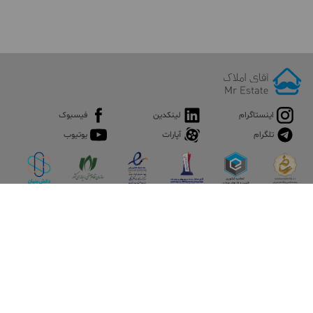
اینستاگرام
لینکدین
فیسبوک
تلگرام
آپارات
یوتیوب
اپلیکیشن آقای املاک
آقای املاک؛ گوگل صنعت ساختمان و املاک ایران سوپراپلیکیشن را
نصب کنید و هر آنچه در بازار ملک نیاز دارید، یکجا در اختیار داشته
باشید.