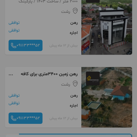
2000 متر / ساخت 1403 / پارکینگ
خرمشهر
رشت
رهن
توافقی
توافقی
اجاره
091133***52
بیش از 12 ماه پیش
رهن زمین ۳۴۰۰متری برای کافه
رستوران .گلسار رشت
رشت
رهن
توافقی
توافقی
اجاره
091133***52
بیش از 12 ماه پیش