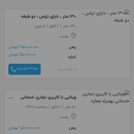
130 متر ، دارای تراس ، دو طبقه
130 متر / 1 اتاق / انباری
رشت
رهن
350,000,000 تومان
65,000,000 تومان
اجاره
091193***82
3 هفته پیش
ویلایی با کاربری تجاری خدماتی
بهمراه مغازه
80 متر / 1 اتاق / ساخت 1380
رشت
رهن
1,500,000,000 تومان