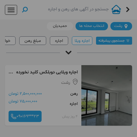
رشت
انتخاب محله ها
حمیدیان
اجاره ویلا
اجاره
مبلغ رهن
خواب
جستجوی پیشرفته
اجاره ویلا در رشت
آقای املاک
/
اجاره ویلا در رشت
اجاره ویلایی دوبلکس کلید نخورده
گلسار استاد معین
قیمت
داغ ترین ها
لینک دار ها
رشت
رهن
2,500,000,000 تومان
75,000,000 تومان
اجاره
090169***23
4 روز پیش