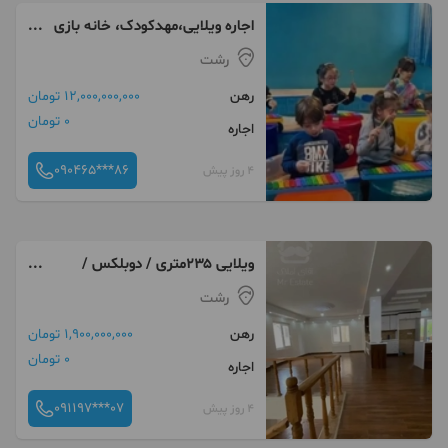
اجاره ویلایی،مهدکودک، خانه بازی
گلسار/املاک معمار
رشت
رهن
12,000,000,000 تومان
0 تومان
اجاره
090465***86
4 روز پیش
ویلایی ۲۳۵متری / دوبلکس /
بهترین قیمت
رشت
رهن
1,900,000,000 تومان
0 تومان
اجاره
091197***07
4 روز پیش