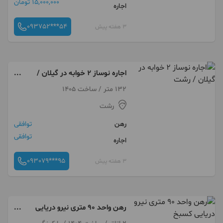
15,000,000 تومان
اجاره
093752***54
3 هفته پیش
اجاره نوساز ۲ خوابه در گیلان /
رشت
132 متر / ساخت 1405
رشت
رهن
توافقی
توافقی
اجاره
093079***95
3 هفته پیش
رهن واحد ۹۰ متری نیرو دریایی
کسبخ