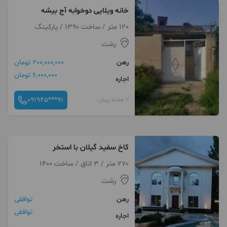
خانه ویلایی دوخوابه آج بیشه
120 متر / ساخت 1390 / پارکینگ
رشت
رهن
200,000,000 تومان
6,000,000 تومان
اجاره
091945***91
2 هفته پیش
کاخ سفید گیلان با استخر
270 متر / 3 اتاق / ساخت 1400
رشت
رهن
توافقی
توافقی
اجاره