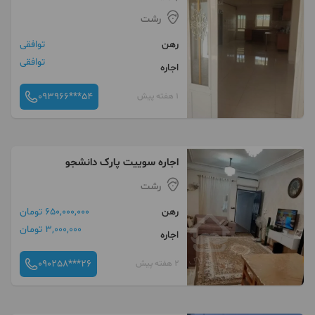
رشت
رهن
توافقی
توافقی
اجاره
093966***54
1 هفته پیش
اجاره سوییت پارک دانشجو
رشت
رهن
650,000,000 تومان
3,000,000 تومان
اجاره
090258***26
2 هفته پیش