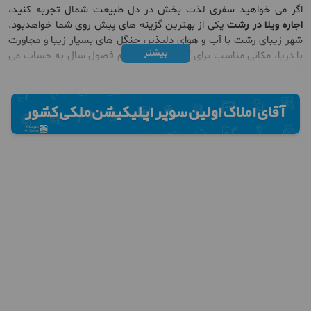
اگر می خواهید سفری لذت بخش در دل طبیعت شمال تجربه کنید،
اجاره ویلا در رشت
یکی از بهترین گزینه‌ های پیش روی شما خواهدبود.
شهر زیبای رشت با آب‌ و هوای دلپذیر، جنگل‌ های بسیار زیبا و مجاورت
بیشتر
با دریا، مکانی مناسب برای گردشگری در تمام فصول سال به حساب می
آید. این شهر نه‌فقط از چشم اندازهای طبیعی برخو دارد، بلکه با غذاهای
محلی فوق العاده خود، تجربه ‌ای به یادماندنی برایتان رقم خواهد زد.
ضمناً اگر قصد سرمایه‌گذاری در شمال کشور را دارید، گزینه‌هایی مانند
خرید ویلا در رشت
یا حتی
خرید ویلا در مازندران
و
خرید آپارتمان در
مازندران
نیز می‌توانند بسیار وسوسه‌انگیز باشند.
با اجاره ویلا در رشت ،شما می‌توانید سکونتی دلنشین در قلب استان
گیلان داشته باشید. ویلاهای متنوع با امکانات جامع از استخر گرفته تا
چشم‌ انداز رو به جنگل، این فرصت را ایجاد می‌ کنند که در کنار خانواده
یا دوستان خود اوقاتی شیرین و راحتی را سپری کنید. تعداد زیادی از این
ویلاها در مجاورت جاذبه‌ های گردشگری قرار گرفته اند که دسترسی به
آنها بسیار راحت است.
چه در پی یک‌ ویلای مدرن و لوکس باشید و چه به دنبال یک ویلای دنج
و مقرون و به صرفه تر،
اجاره ویلا در رشت
پاسخگوی تمام نیازهای شما
خواهد بود. تنها اقدامی که باید انجام دهید این است که زمان سفر خود
را مشخص کنید و از میان گزینه‌ های متعدد، ویلای دلخواه‌ خود را از قبل