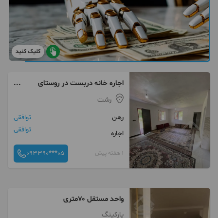
کلیک کنید
اجاره خانه دربست در روستای
شهربیجار
رشت
رهن
توافقی
توافقی
اجاره
093390***05
1 هفته پیش
واحد مستقل ۷۰متری
پارکینگ