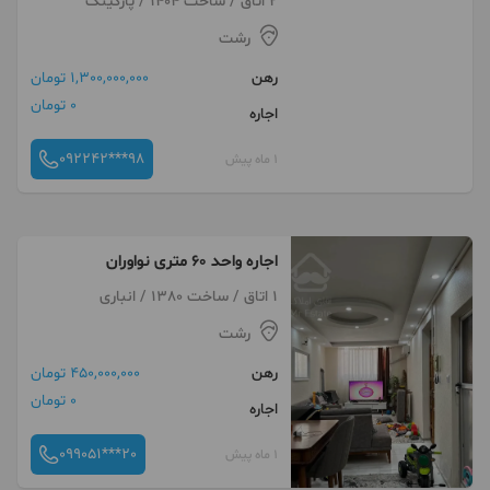
2 اتاق / ساخت 1404 / پارکینگ
رشت
رهن
1,300,000,000 تومان
0 تومان
اجاره
092242***98
1 ماه پیش
اجاره واحد ۶۰ متری نواوران
1 اتاق / ساخت 1380 / انباری
رشت
رهن
450,000,000 تومان
0 تومان
اجاره
099051***20
1 ماه پیش