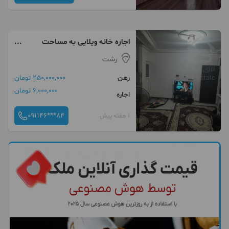
اجاره خانه ویلایی به مساحت
۶۰متر مربع عینک
رشت
رهن
250,000,000 تومان
6,000,000 تومان
اجاره
091146***84
1 هفته پیش