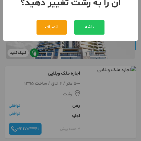
آن را به رشت تغییر دهید؟
باشه
انصراف
کلیک کنید
اجاره ملک ویلایی
500 متر / 4 اتاق / ساخت 1395
رشت
رهن
توافقی
توافقی
اجاره
091175***41
3 هفته پیش