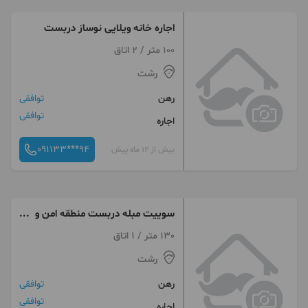
اجاره خانه ویلایی نوساز دربست
100 متر / 2 اتاق
رشت
رهن
توافقی
توافقی
اجاره
091133***94
بیش از 12 ماه پیش
سوییت مبله دربست منطقه امن و
ارام
130 متر / 1 اتاق
رشت
رهن
توافقی
توافقی
اجاره