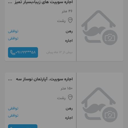
اجاره سوییت های زیبا،بسیار تمیز
و با امنیت
46 متر
رشت
رهن
توافقی
توافقی
اجاره
091199***58
بیش از 12 ماه پیش
اجاره سوییت. آپارتمان نوساز سه
خوابه کد*۷۷۶* گلسار
150 متر
رشت
رهن
توافقی
توافقی
اجاره