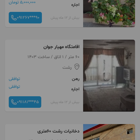
5,000,000 تومان
اجاره
091267***90
بیش از 12 ماه پیش
اقامتگاه مهیار جوان
60 متر / 1 اتاق / ساخت 1403
رشت
رهن
توافقی
توافقی
اجاره
091181***45
بیش از 12 ماه پیش
دخانیات رشت 60متری