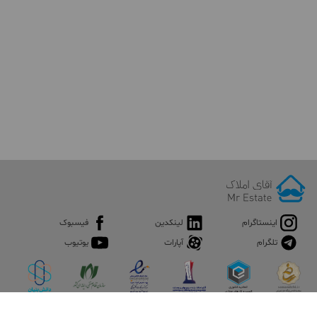
اینستاگرام
لینکدین
فیسبوک
تلگرام
آپارات
یوتیوب
اپلیکیشن آقای املاک