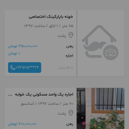
خونه باپارکینک اختصاصی
75 متر / 1 اتاق / ساخت 1397
رشت
رهن
350,000,000 تومان
0 تومان
اجاره
093575***24
8 ماه پیش
اجاره یک واحد مسکونی یک خوابه
60متر میدان جانبازان
60 متر / ساخت 1397 / آسانسور
رشت
رهن
200,000,000 تومان