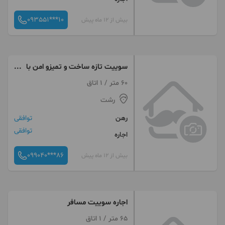
093551***10
بیش از 12 ماه پیش
سوییت تازه ساخت و تمیزو امن با
پارکنیگ
60 متر / 1 اتاق
رشت
رهن
توافقی
توافقی
اجاره
099040***86
بیش از 12 ماه پیش
اجاره سوییت مسافر
65 متر / 1 اتاق