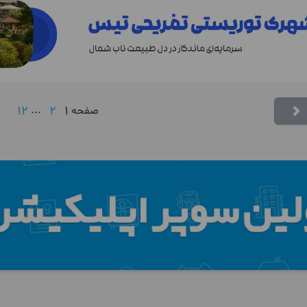
12
...
2
1
صفحه