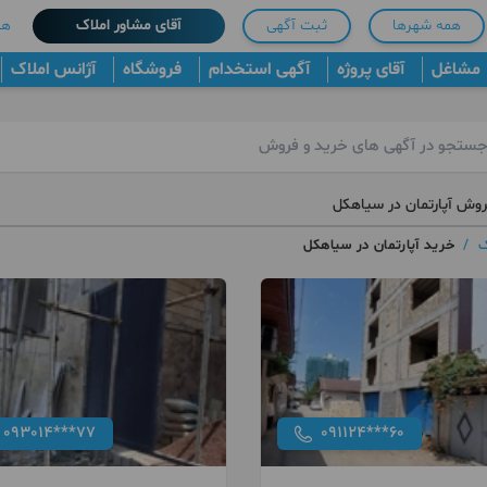
همه شهرها
ثبت آگهی
آقای مشاور املاک
هم
مشاغل
آقای پروژه
آگهی استخدام
فروشگاه
آژانس املاک
روش آپارتمان در سیاهکل
ک
/
خرید آپارتمان در سیاهکل
093014***77
091124***60