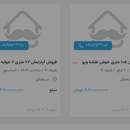
091992***71
091126***06
آپارتمان ۱۰۵ متری خوش نقشه ویو
فروش آپارتمان ۷۲ متری ۲ خوابه
طبقه 3 / ساخت 1404 / آسانسور
اهکل
سیاهکل
4,200,000,000 تومان
2,700,000,000 تومان
مبلغ
بیش از 12 ماه پیش