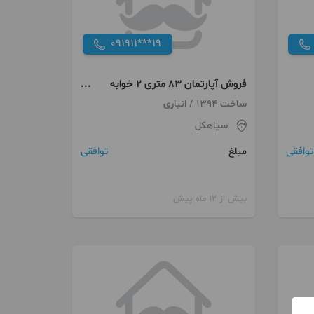
091911***19
فروش آپارتمان ۸۳ متری ۲ خوابه
طبقه ۱
ساخت 1394 / انباری
سیاهکل
توافقی
توافقی
مبلغ
بیش از 12 ماه پیش