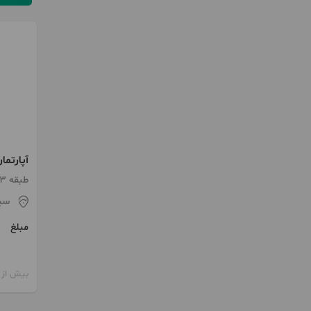
فرهنگی
طبقه 3 / ساخت 1404 / آسانسور
سی
مبلغ
بیش از 12 ماه پیش