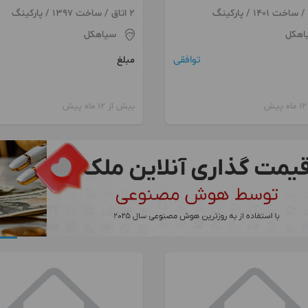
2 اتاق / ساخت 1397 / پارکینگ
اهکل
سیاهکل
توافقی
مبلغ
بیش از 12 ماه پیش