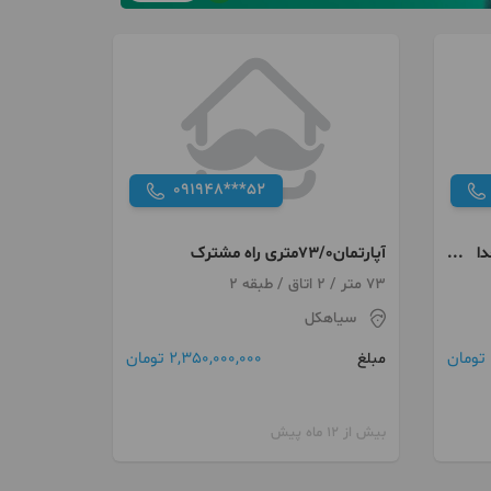
091948***52
ا
آپارتمان73/0متری راه مشترک
73 متر / 2 اتاق / طبقه 2
سیاهکل
2,350,000,000 تومان
مبلغ
بیش از 12 ماه پیش