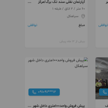
آپارتمان نقلی سند تک برگ/مرکز
شهر
60 متر / 2 اتاق / طبقه 1
سیاهکل
توافقی
توافقی
مبلغ
بیش از 12 ماه پیش
091091***12
پیش فروش واحد۱۰۰متری داخل شهر