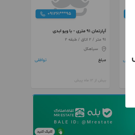
091261***95
آپارتمان 91 متری - با ویو ابدی
91 متر / 2 اتاق / طبقه 2
سیاهکل
توافقی
توافقی
مبلغ
بیش از 12 ماه پیش
کلیک کنید