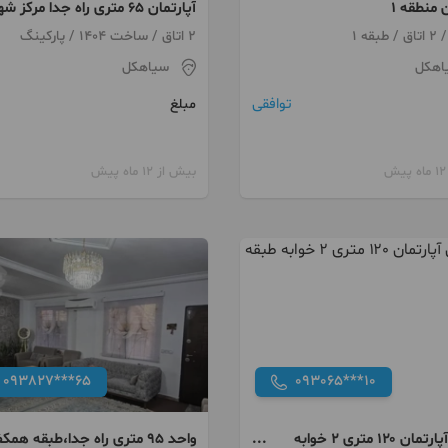
ن منطقه 1
آپارتمان ۶۵ متری راه جدا مرکز شهر
2 اتاق / ساخت 1404 / پارکینگ
اهکل
سیاهکل
توافقی
مبلغ
بیش از 12 ماه پیش
093827***65
093065***10
فروش آپارتمان ۱۲۰ متری ۲ خوابه
واحد ۹۵ متری راه جدا،طبقه همکف