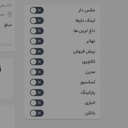
زیاد به کم
طبقه ۱
112 متر / ساخت 1401 / پارکینگ
عکس دار
سی
کم به زیاد
لینک دارها
مبلغ
داغ ترین ها
تهاتر
بیش از 12 ماه پیش
پیش فروش
لاکچری
مدرن
آسانسور
پارکینگ
انباری
بالکن