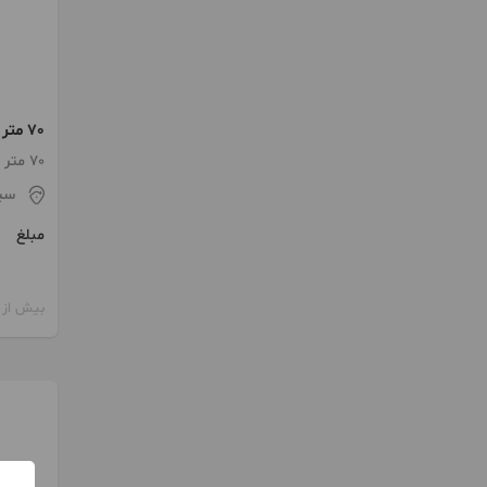
سند تک
70 متر / ساخت 1390 / پارکینگ
سی
مبلغ
بیش از 12 ماه پیش