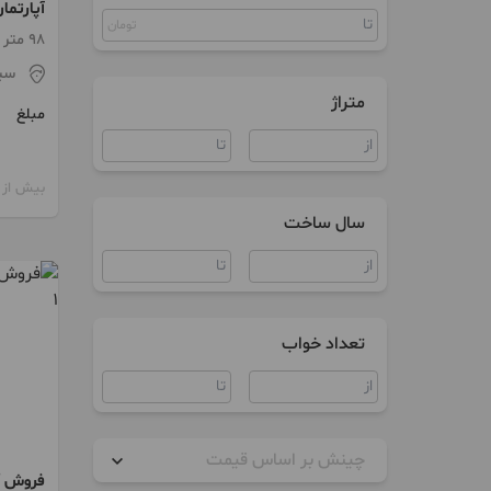
آپارتما
زمین
تومان
98 متر / 2 اتاق / طبقه 1
ویلا
سی
متراژ
مبلغ
بیش از 12 ماه پیش
سال ساخت
تعداد خواب
چینش بر اساس قیمت