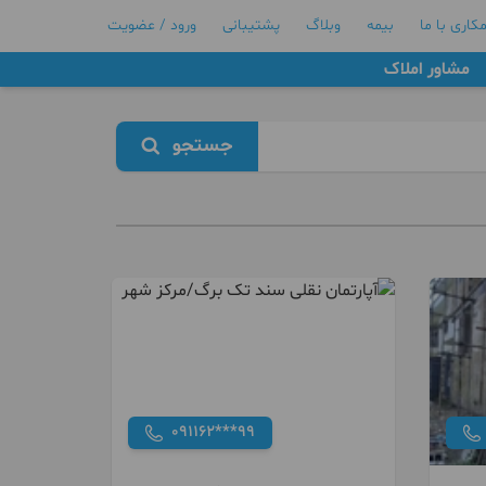
کاری با ما
بیمه
وبلاگ
پشتیبانی
ورود / عضویت
مشاور املاک
جستجو
091162***99