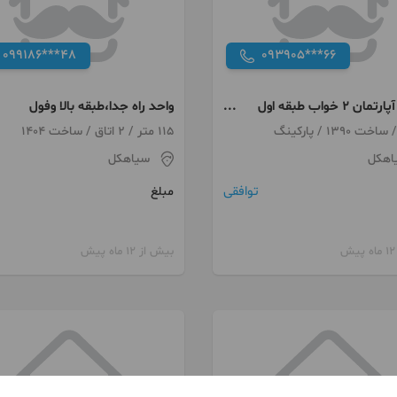
099186***48
093905***66
70 متر آپارتمان 2 خواب طبقه اول
واحد راه جدا،طبقه بالا وفول
 برگ
115 متر / 2 اتاق / ساخت 1404
اهکل
سیاهکل
توافقی
مبلغ
بیش از 12 ماه پیش