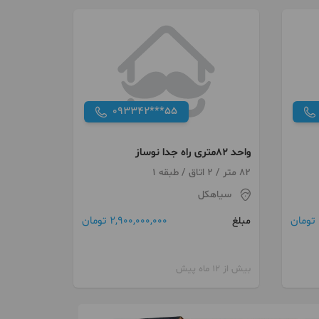
093342***55
واحد 82متری راه جدا نوساز
82 متر / 2 اتاق / طبقه 1
سیاهکل
2,900,000,000 تومان
مبلغ
بیش از 12 ماه پیش