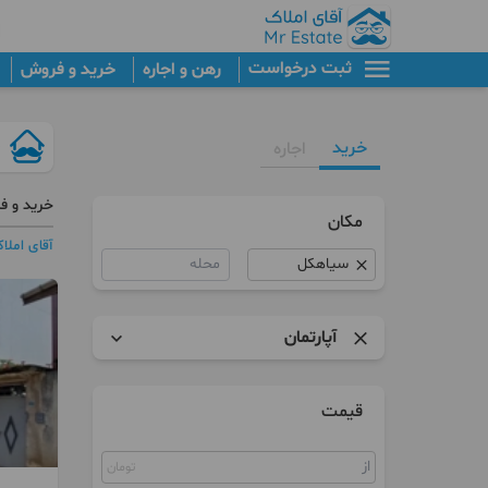
ثبت درخواست
رهن و اجاره
خرید و فروش
خرید
اجاره
خرید و ف
مکان
آقای املا
محله
آپارتمان
آپارتمان
قیمت
برج
تومان
کلنگی