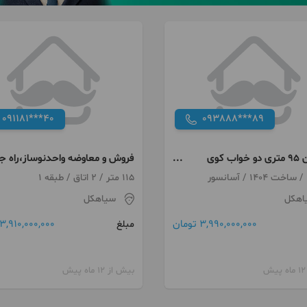
091181***40
093888***89
آپارتمان ۹۵ متری دو خواب کوی
فروش و معاوضه واحدنوساز،راه جد
ان
در کوی اعتمادی
115 متر / 2 اتاق / طبقه 1
اهکل
سیاهکل
3,990,000,000 تومان
3,910,000,000 تومان
مبلغ
بیش از 12 ماه پیش