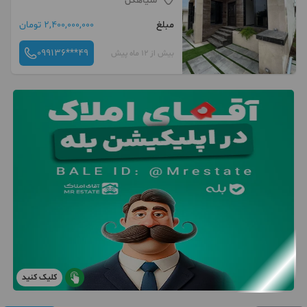
سیاهکل
مبلغ
2,400,000,000 تومان
099136***49
بیش از 12 ماه پیش
کلیک کنید