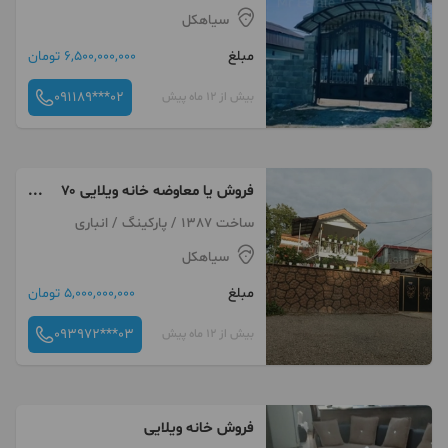
سیاهکل
مبلغ
6,500,000,000 تومان
091189***02
بیش از 12 ماه پیش
فروش یا معاوضه خانه ویلایی ۷۰
متری ۲ خوابه
ساخت 1387 / پارکینگ / انباری
سیاهکل
مبلغ
5,000,000,000 تومان
093972***03
بیش از 12 ماه پیش
فروش خانه ویلایی