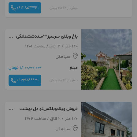
091285***41
بیش از 12 ماه پیش
باغ ویلای سرسبز**سندششدانگی
شهرک برند
140 متر / 3 اتاق / ساخت 1401
سیاهکل
مبلغ
1,200,000,000 تومان
091995***31
بیش از 12 ماه پیش
فروش ویلادوبلکس‌تو دل بهشت
خوش ساخت
120 متر / 2 اتاق / ساخت 1404
سیاهکل