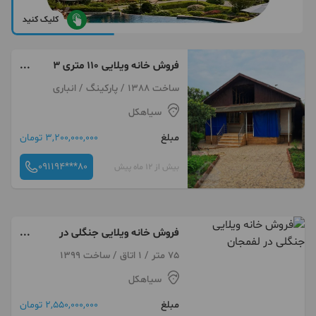
کلیک کنید
فروش خانه ویلایی ۱۱۰ متری ۳
خوابه
ساخت 1388 / پارکینگ / انباری
سیاهکل
مبلغ
3,200,000,000 تومان
091194***80
بیش از 12 ماه پیش
فروش خانه ویلایی جنگلی در
لفمجان
75 متر / 1 اتاق / ساخت 1399
سیاهکل
مبلغ
2,550,000,000 تومان