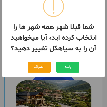
فروش ویلا دوبلکس شخصی ساز با
ویوو منحصر به فرد
100 متر / 2 اتاق / ساخت 1403
سیاهکل
شما قبلا شهر همه شهر ها را
مبلغ
8,900,000,000 تومان
انتخاب کرده اید، آیا میخواهید
091170***58
بیش از 12 ماه پیش
آن را به سیاهکل تغییر دهید؟
باشه
انصراف