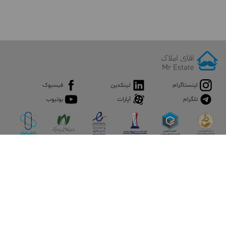
اینستاگرام
لینکدین
فیسبوک
تلگرام
آپارات
یوتیوب
اپلیکیشن آقای املاک
آقای املاک؛ گوگل صنعت ساختمان و املاک ایران سوپراپلیکیشن را
نصب کنید و هر آنچه در بازار ملک نیاز دارید، یکجا در اختیار داشته
باشید.