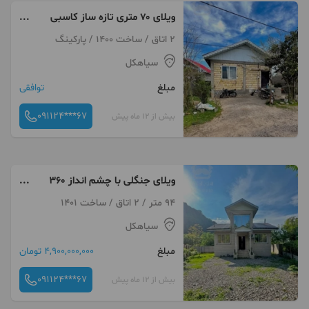
ویلای ۷۰ متری تازه ساز کاسبی
دنج و ارام
2 اتاق / ساخت 1400 / پارکینگ
سیاهکل
مبلغ
توافقی
091124***67
بیش از 12 ماه پیش
ویلای جنگلی با چشم انداز ۳۶۰
درجه جنگل دسترسی خوب
94 متر / 2 اتاق / ساخت 1401
سیاهکل
مبلغ
4,900,000,000 تومان
091124***67
بیش از 12 ماه پیش