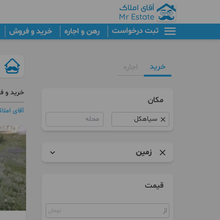
ثبت درخواست
رهن و اجاره
خرید و فروش
خرید
اجاره
خرید و ف
مکان
آقای املا
محله
زمین
آپارتمان
قیمت
برج
تومان
کلنگی