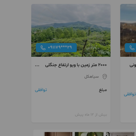
091179***29
2000 متر زمین با ویو ارتفاع جنگلی
سند تک برگ
سیاهکل
توافقی
مبلغ
توافقی
بیش از 12 ماه پیش