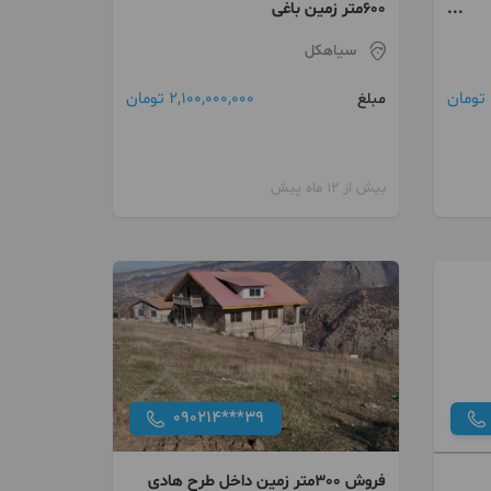
۶۰۰متر زمین باغی
سیاهکل
2,100,000,000 تومان
مبلغ
بیش از 12 ماه پیش
090214***39
فروش 300متر زمین داخل طرح هادی