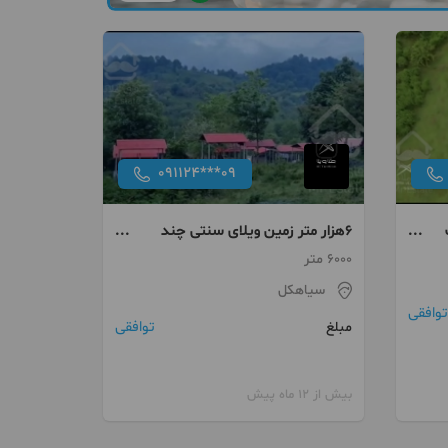
091124***09
۶هزار متر زمین ویلای سنتی چند
الاچیق شیشه ای سندتک برگ ویو
6000 متر
جنگل ورودخونه بر اصلی خیابان
سیاهکل
توافقی
توافقی
مبلغ
بیش از 12 ماه پیش