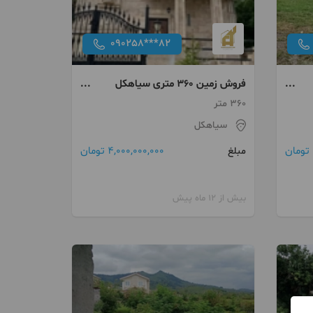
090258***82
فروش زمین 360 متری سیاهکل
گیلان
360 متر
سیاهکل
4,000,000,000 تومان
مبلغ
بیش از 12 ماه پیش