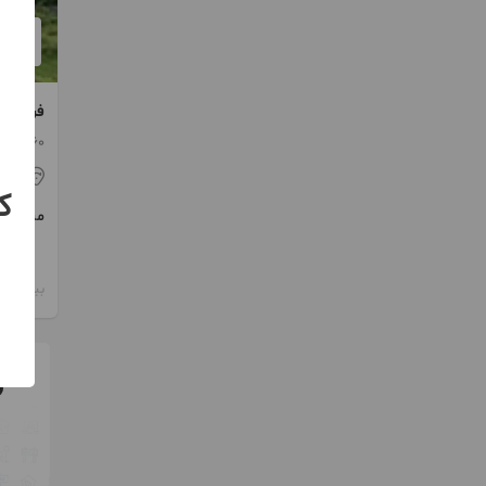
فروش ز
360 متر / ساخت 1403
سی
ک
مبلغ
بیش از 12 ماه پیش