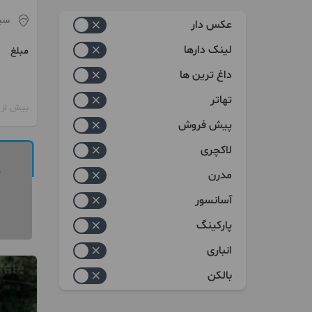
زیاد به کم
سی
عکس دار
کم به زیاد
لینک دارها
مبلغ
داغ ترین ها
تهاتر
بیش از 12 ماه پیش
پیش فروش
لاکچری
مدرن
آسانسور
پارکینگ
انباری
بالکن