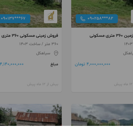
090137***67
090258***82
متری مسکونی
فروش زمینی مسکونی 360 متری
گیلان سیاهکل
360 متر / ساخت 1403
اهکل
سیاهکل
4,000,000,000 تومان
4,140,000,000 تومان
مبلغ
بیش از 12 ماه پیش