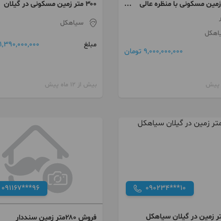
مین مسکونی با منظره عالی
۳۰۰ متر زمین مسکونی در گیلان
ان
سیاهکل
سیاهکل
اهکل
1,390,000,000 تومان
مبلغ
9,000,000,000 تومان
بیش از 12 ماه پیش
091167***96
090234***10
فروش ۲۸۰متر زمین سنددار