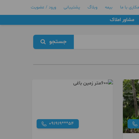
کاری با ما
بیمه
وبلاگ
پشتیبانی
ورود / عضویت
مشاور املاک
جستجو
091919***54