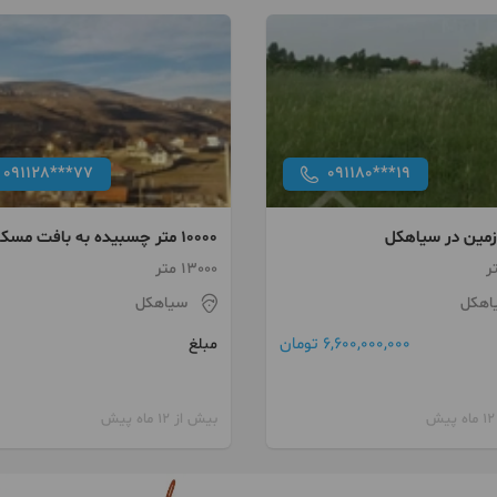
091128***77
091180***19
مین در سیاهکل
۱۰۰۰۰ متر چسبیده به بافت مسکونی
13000 متر
اهکل
سیاهکل
6,600,000,000 تومان
مبلغ
بیش از 12 ماه پیش