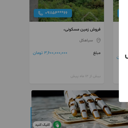
091154***66
فروش زمین مسکونی،
سیاهکل
3,600,000,000 تومان
مبلغ
بیش از 12 ماه پیش
کلیک کنید