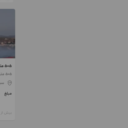
505
دیلمان
505 متر
سی
مبلغ
بیش از 12 ماه پیش