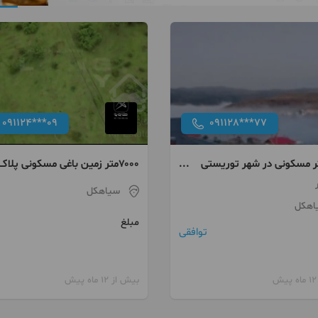
091124***09
091128***77
 متر مسکونی در شهر توریستی
۷۰۰۰متر زمین باغی مسکونی پلاک
دوم از خیابان اصلی ویو جنگل
سیاهکل
رودخونه مدارک کامل تهاتر
اهکل
مبلغ
توافقی
بیش از 12 ماه پیش