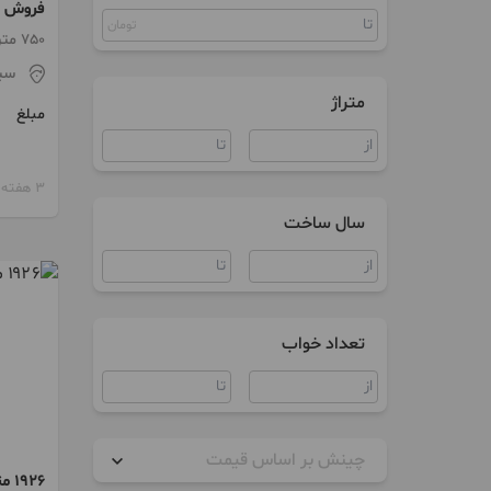
فروش ز
زمین
تومان
در دیلم
750 متر
ویلا
سی
متراژ
مبلغ
3 هفته پیش
سال ساخت
تعداد خواب
چینش بر اساس قیمت
۱۹۲۶ متر زمین در گیلان سیاهکل