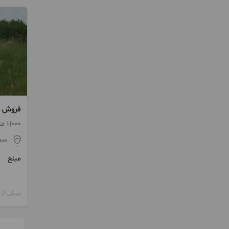
فروش ز
11000 متر
سی
مبلغ
بیش از 12 ماه پیش