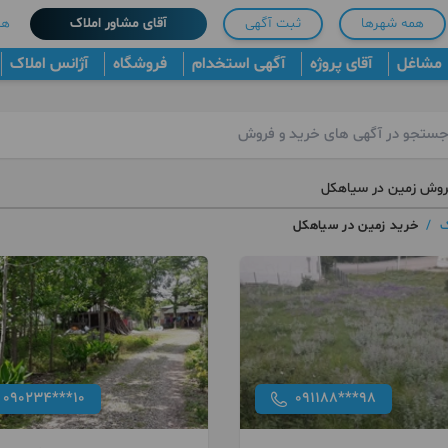
همه شهرها
ثبت آگهی
آقای مشاور املاک
هم
مشاغل
آقای پروژه
آگهی استخدام
فروشگاه
آژانس املاک
روش زمین در سیاهکل
ک
/
خرید زمین در سیاهکل
090234***10
091188***98