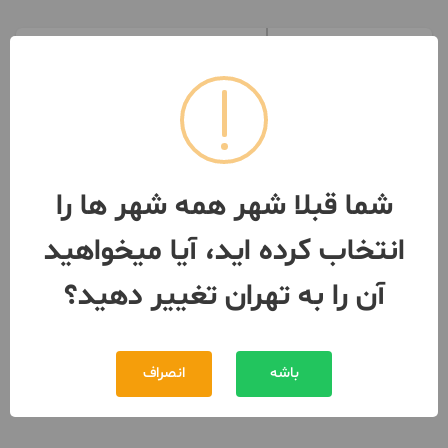
زمین اقدسیه ،سپند
2283 متر
تهران
- اقدسیه
مبلغ
توافقی
091282***03
شما قبلا شهر همه شهر ها را
بیش از 12 ماه پیش
انتخاب کرده اید، آیا میخواهید
آن را به تهران تغییر دهید؟
باشه
انصراف