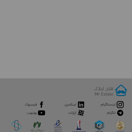
اینستاگرام
لینکدین
فیسبوک
تلگرام
آپارات
یوتیوب