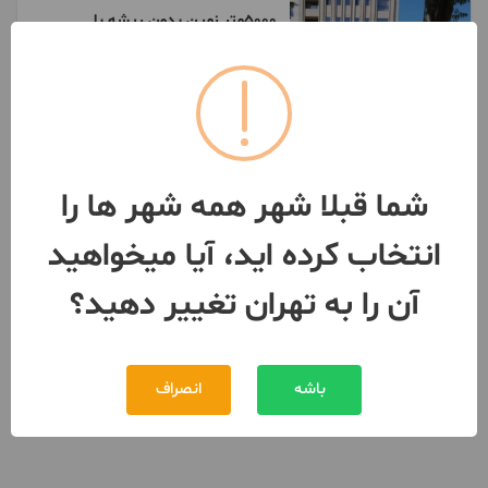
۵۰۰۰متر زمین بدون ریشه با
استعلامات روز
1000 متر / ساخت 1350
تهران
- شهرک نفت
مبلغ
300,000,000,000 تومان
091224***00
بیش از 12 ماه پیش
شما قبلا شهر همه شهر ها را
انتخاب کرده اید، آیا میخواهید
آن را به تهران تغییر دهید؟
باشه
انصراف