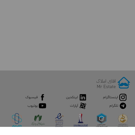
اینستاگرام
لینکدین
فیسبوک
تلگرام
آپارات
یوتیوب