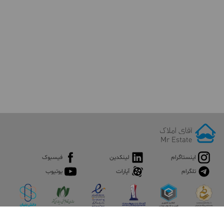
اینستاگرام
لینکدین
فیسبوک
تلگرام
آپارات
یوتیوب
اپلیکیشن آقای املاک