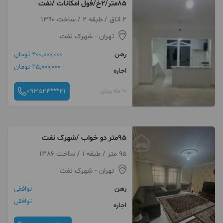
۸۵متر/۲خ/فول امکانات /نفت
2 اتاق / طبقه 2 / ساخت 1390
تهران
- شهرک نفت
رهن
400,000,000 تومان
25,000,000 تومان
اجاره
093524***21
10 ماه پیش
95متر دو خواب /شهرک نفت
95 متر / طبقه 1 / ساخت 1386
تهران
- شهرک نفت
رهن
توافقی
توافقی
اجاره