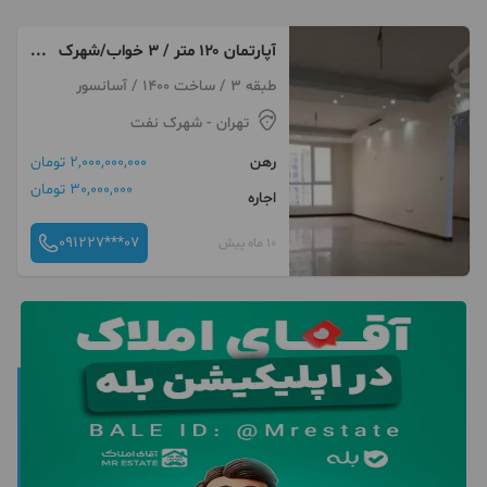
آپارتمان ۱۲۰ متر / ۳ خواب/شهرک
نفت / فول امکانات
طبقه 3 / ساخت 1400 / آسانسور
تهران
- شهرک نفت
رهن
2,000,000,000 تومان
30,000,000 تومان
اجاره
091227***07
10 ماه پیش