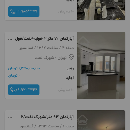
091985***79
10 ماه پیش
آپارتمان ۷۰ متر ۲ خوابه/نفت/فول
بازسازی/
طبقه 4 / ساخت 1392 / آسانسور
تهران
- شهرک نفت
رهن
1,350,000,000 تومان
0 تومان
اجاره
091972***46
10 ماه پیش
آپارتمان ۹۳ متر/شهرک نفت/۲
خوابه
طبقه 1 / ساخت 1393 / آسانسور