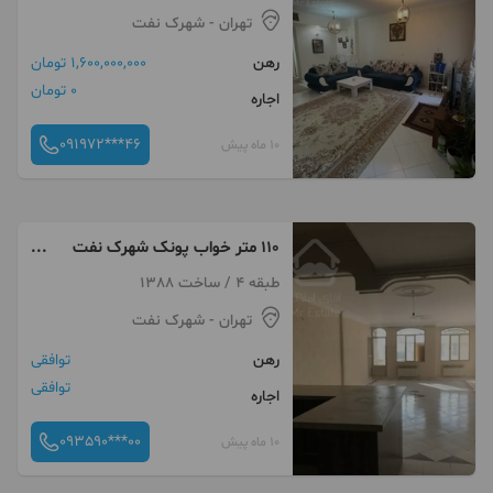
تهران
- شهرک نفت
رهن
1,600,000,000 تومان
0 تومان
اجاره
091972***46
10 ماه پیش
۱۱۰ متر خواب پونک شهرک نفت
رهن و اجاره
طبقه 4 / ساخت 1388
تهران
- شهرک نفت
رهن
توافقی
توافقی
اجاره
093590***00
10 ماه پیش