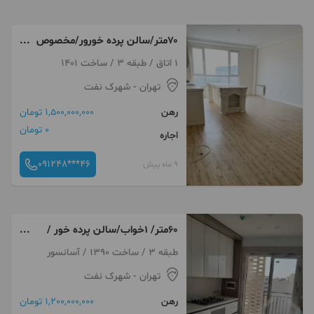
۷۰متر/سالن پرده خورور/مخصوص
زوج و مجرد
1 اتاق / طبقه 3 / ساخت 1401
تهران
- شهرک نفت
رهن
1,500,000,000 تومان
0 تومان
اجاره
091248***46
9 ماه پیش
۶۰متر/ ۱خواب/سالن پرده خور /
شهرک نفت
طبقه 3 / ساخت 1390 / آسانسور
تهران
- شهرک نفت
رهن
1,200,000,000 تومان