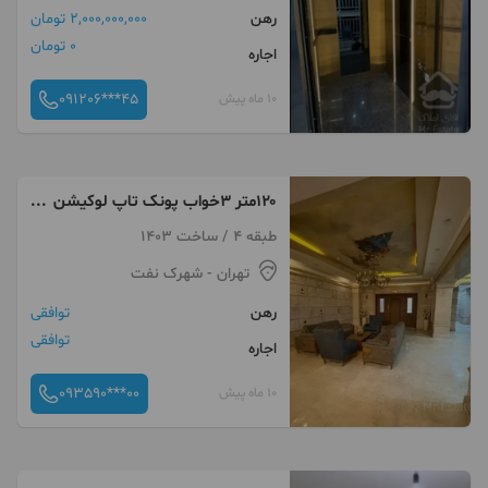
رهن
2,000,000,000 تومان
0 تومان
اجاره
091206***45
10 ماه پیش
۱۲۰متر ۳خواب پونک تاپ لوکیشن
شیک
طبقه 4 / ساخت 1403
تهران
- شهرک نفت
رهن
توافقی
توافقی
اجاره
093590***00
10 ماه پیش