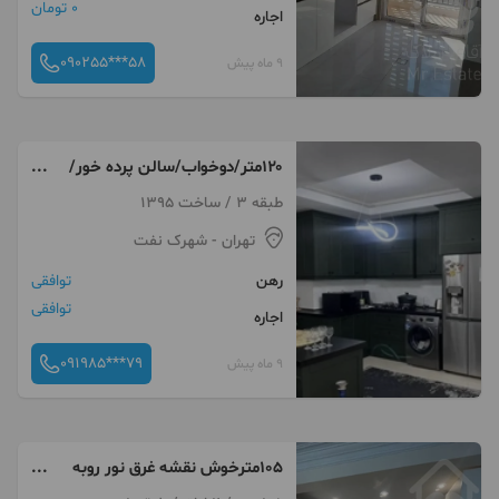
0 تومان
اجاره
090255***58
9 ماه پیش
۱۲۰متر/دوخواب/سالن پرده خور/
شیک و خوش نقشه
طبقه 3 / ساخت 1395
تهران
- شهرک نفت
رهن
توافقی
توافقی
اجاره
091985***79
9 ماه پیش
105مترخوش نقشه غرق نور روبه
آفتاب آکواریوم