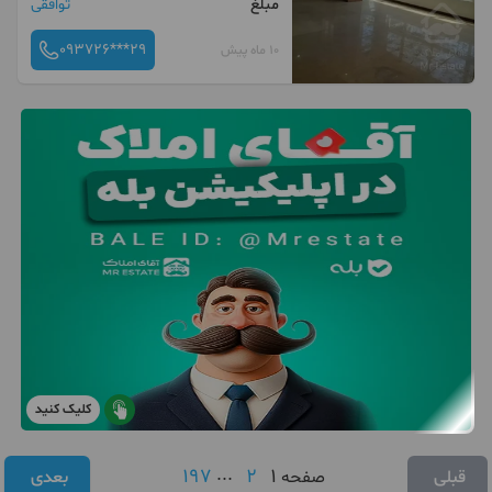
مبلغ
توافقی
093726***29
10 ماه پیش
کلیک کنید
197
...
2
1
قبلی
صفحه
بعدی