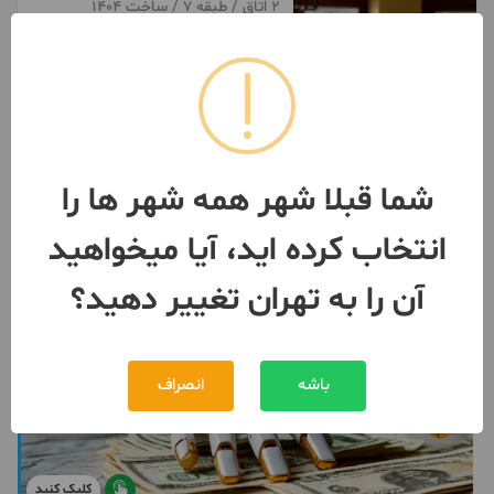
2 اتاق / طبقه 7 / ساخت 1404
تهران
- شهرک نفت
مبلغ
15,000,000,000 تومان
093761***77
10 ماه پیش
شما قبلا شهر همه شهر ها را
انتخاب کرده اید، آیا میخواهید
آن را به تهران تغییر دهید؟
باشه
انصراف
کلیک کنید