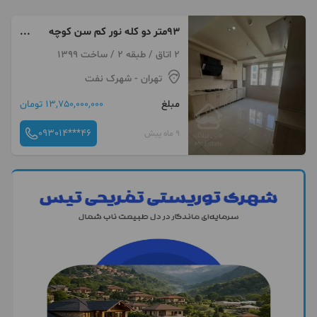
۹۳متر دو کله نور کم سن کوچه
های پایین نفت
2 اتاق / طبقه 2 / ساخت 1399
تهران
- شهرک نفت
مبلغ
13,750,000,000 تومان
093014***46
9 ماه پیش