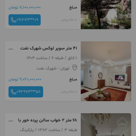
مبلغ
8,100,000,000 تومان
091279***09
10 ماه پیش
۴۱ متر سوپر لوکس شهرک نفت
پونک
1 اتاق / طبقه 6 / ساخت 1404
تهران
- شهرک نفت
مبلغ
9,020,000,000 تومان
093974***58
10 ماه پیش
۶۸ متر ۲ خواب سالن پرده خور با
پارکینگ وانباری
طبقه 3 / ساخت 1382 / پارکینگ