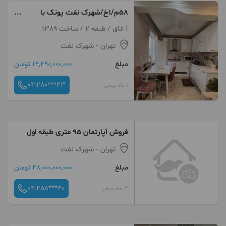
۵۸م/۱خ/شهرک نفت پونک با
آسانسور
1 اتاق / طبقه 2 / ساخت 1389
تهران
- شهرک نفت
مبلغ
14,290,000,000 تومان
091280***43
1 ماه پیش
فروش آپارتمان ۹۵ متری طبقه اول
تهران
- شهرک نفت
مبلغ
28,000,000,000 تومان
091258***40
3 ماه پیش