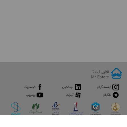
اینستاگرام
لینکدین
فیسبوک
تلگرام
آپارات
یوتیوب
همانطور که په آن اشاره کردیم این محله دارای آب و هوای بسیار خوبی
اپلیکیشن آقای املاک
است. البته نزدیکی آن به شمیرانات نیز یکی از دلایل بسیار مهمی است