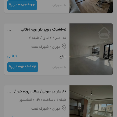
093759***24
10 ماه پیش
105شیک و ویو دار روبه آفتاب
،پونک ،شهرک نفت
105 متر / 2 اتاق / طبقه 7
تهران
- شهرک نفت
مبلغ
توافقی
093938***34
10 ماه پیش
۸۶ متر دو خواب/ سالن پرده خور/
آگهی واقعی
طبقه 1 / ساخت 1400 / آسانسور
تهران
- شهرک نفت