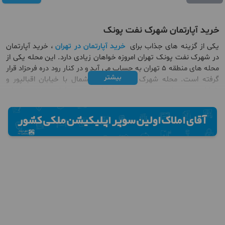
خرید آپارتمان شهرک نفت پونک
یکی از گزینه های جذاب برای
خرید آپارتمان در تهران
، خرید آپارتمان
در شهرک نفت پونک تهران امروزه خواهان زیادی دارد. این محله یکی از
محله های منطقه 5 تهران به حساب می آید و در کنار رود دره فرحزاد قرار
بیشتر
گرفته است. محله شهرک نفت از سمت شمال با خیابان اقبالپور و
خیابان معین، از سمت جنوب با خیابان زیتون، بلوار سیمون بولیوار،
بزرگراه اشرفی اصفهانی و خیابان فکوری و از سمت غرب با خیابان الوند
محدود شده است. همچنین با محله‌های ‌پونک و شهرک المهدی مجاورت
دارد.
اگر قصد
خرید آپارتمان در شهرک نفت پونک
را دارید باید بدانید که این
منطقه دسترسی بسیار مناسبی به خطوط BRT و خطوط تاکسیرانی دارد.
خط BRT آزادی به دانشگاه علوم و تحقیقات تهران ، بهترین دسترسی به
محله شهرک نفت به شمار می رود. محله شهرک نفت در انتهای بزرگراه
اشرفی اصفهانی و بلوار سیمون بولیوار قرار گرفته به همین دلیل این
تقاطع مهم، تاکسی های متعددی روزانه در این مسیر تردد می کنند.
همچنین بزرگراه اشرفی اصفهانی دسترسی شمال به جنوب محله شهرک
نفت را فراهم کرده و از طرفی بلوار سیمون بولیوار نیز دسترسی محله