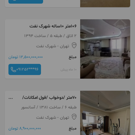
۱۰۶متر ۱۰ساله شهرک نفت
2 اتاق / طبقه 5 / ساخت 1394
تهران
- شهرک نفت
مبلغ
12,500,000,000 تومان
091252***96
10 ماه پیش
۷۰متر /دوخواب /فول امکانات/
پونک اوایل شهرک نفت
طبقه 6 / ساخت 1381 / آسانسور
تهران
- شهرک نفت
مبلغ
8,900,000,000 تومان