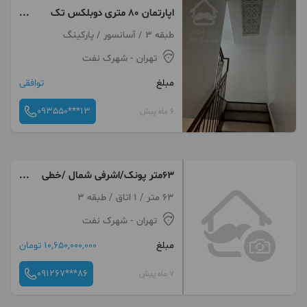
اپارتمان ۸۰ متری دوبلکس تک
واحد
طبقه 3 / آسانسور / پارکینگ
تهران
- شهرک نفت
مبلغ
توافقی
093550***13
6 ماه پیش
63متر پونک/اشرفی شمال /خطی
آفتابگیر
63 متر / 1 اتاق / طبقه 3
تهران
- شهرک نفت
مبلغ
10,650,000,000 تومان
091267***86
7 ماه پیش