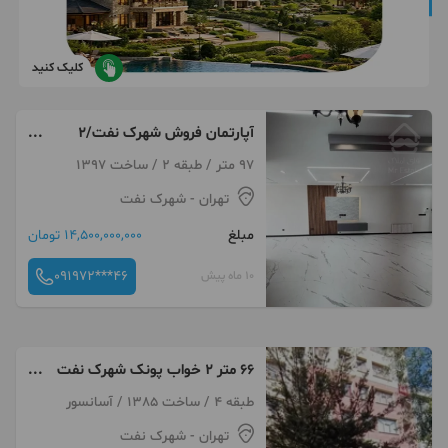
کلیک کنید
آپارتمان فروش شهرک نفت/۲
خوابه/۶ سال ساخت
97 متر / طبقه 2 / ساخت 1397
تهران
- شهرک نفت
مبلغ
14,500,000,000 تومان
091972***46
10 ماه پیش
۶۶ متر ۲ خواب پونک شهرک نفت
با تمامی امکانات
طبقه 4 / ساخت 1385 / آسانسور
تهران
- شهرک نفت