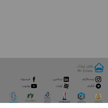
اینستاگرام
لینکدین
فیسبوک
تلگرام
آپارات
یوتیوب