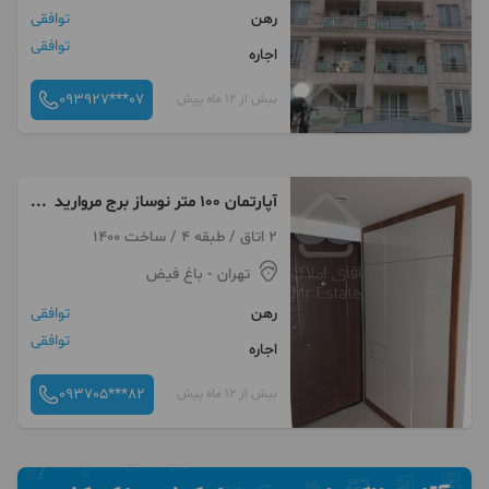
رهن
توافقی
توافقی
اجاره
093927***07
بیش از 12 ماه پیش
آپارتمان ۱۰۰ متر نوساز برج مروارید
غرب
2 اتاق / طبقه 4 / ساخت 1400
تهران
- باغ فیض
رهن
توافقی
توافقی
اجاره
093705***82
بیش از 12 ماه پیش