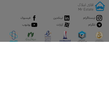
اینستاگرام
لینکدین
فیسبوک
تلگرام
آپارات
یوتیوب
اپلیکیشن آقای املاک
آقای املاک؛ گوگل صنعت ساختمان و املاک ایران سوپراپلیکیشن را
نصب کنید و هر آنچه در بازار ملک نیاز دارید، یکجا در اختیار داشته
باشید.
تماس با ما