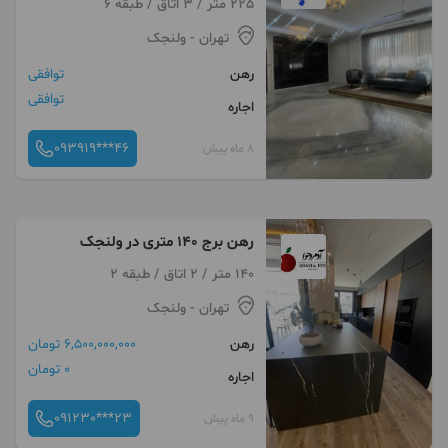
225 متر / 3 اتاق / طبقه 6
تهران
- ولنجک
رهن
توافقی
توافقی
اجاره
093919***46
8 ماه پیش
رهن برج 140 متری در ولنجک
140 متر / 2 اتاق / طبقه 2
تهران
- ولنجک
رهن
6,500,000,000 تومان
0 تومان
اجاره
091230***23
9 ماه پیش