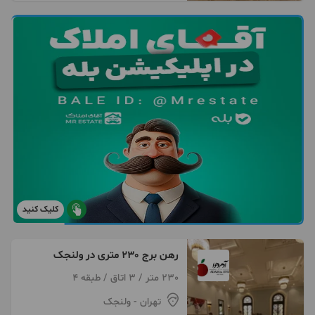
کلیک کنید
رهن برج 230 متری در ولنجک
230 متر / 3 اتاق / طبقه 4
تهران
- ولنجک