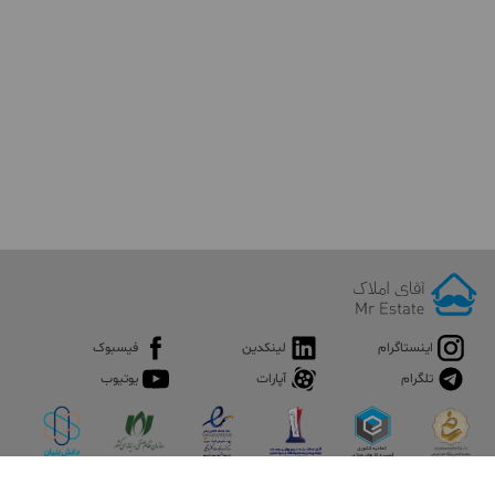
اینستاگرام
لینکدین
فیسبوک
تلگرام
آپارات
یوتیوب
اپلیکیشن آقای املاک