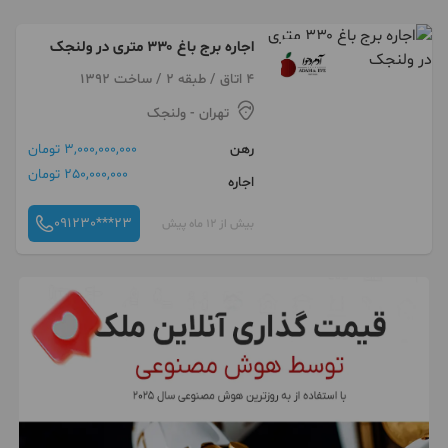
اجاره برج باغ ۳۳۰ متری در ولنجک
4 اتاق / طبقه 2 / ساخت 1392
تهران
- ولنجک
رهن
3,000,000,000 تومان
250,000,000 تومان
اجاره
091230***23
بیش از 12 ماه پیش