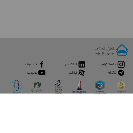
اینستاگرام
لینکدین
فیسبوک
تلگرام
آپارات
یوتیوب
اپلیکیشن آقای املاک
آقای املاک؛ گوگل صنعت ساختمان و املاک ایران سوپراپلیکیشن را
نصب کنید و هر آنچه در بازار ملک نیاز دارید، یکجا در اختیار داشته
باشید.