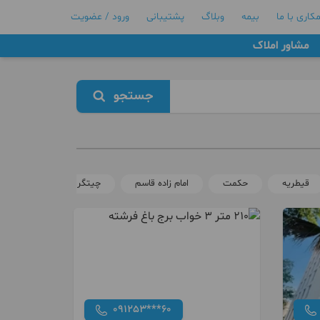
کاری با ما
بیمه
وبلاگ
پشتیبانی
ورود / عضویت
مشاور املاک
جستجو
قیطریه
حکمت
امام زاده قاسم
چیتگر
دریاچه خلی
091253***60