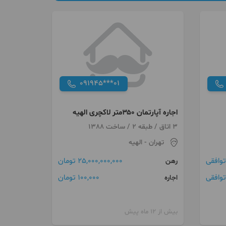
091945***01
اجاره آپارتمان ۳۵۰متر لاکچری الهیه
3 اتاق / طبقه 2 / ساخت 1388
تهران
- الهیه
توافقی
25,000,000,000 تومان
رهن
توافقی
100,000 تومان
اجاره
بیش از 12 ماه پیش