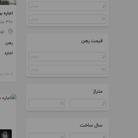
تومان
پنت هاوس
اجاره برج باغ 60
کلنگی
تومان
360 متر / 4 اتاق / طبقه 11
تهر
ویلا
قیمت رهن
رهن
آپارتمان اداری
اجاره
سند اداری
تومان
مغازه
تومان
8 ماه پیش
متراژ
سال ساخت