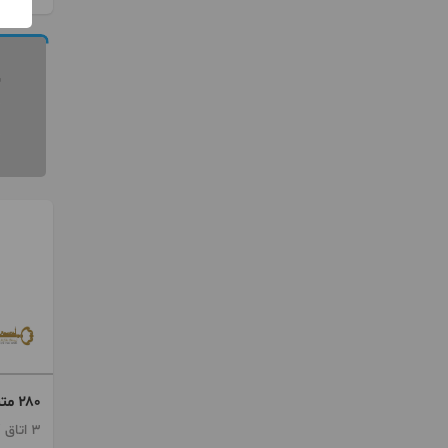
۲۸۰ متر فرشته برج باغ لوکس
3 اتاق / طبقه 1 / ساخت 1395