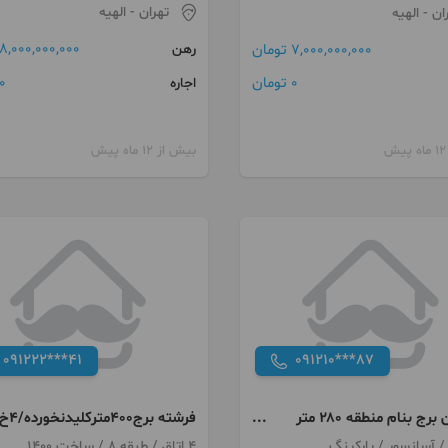
تهران
- الهیه
ان
- الهیه
8,000,000,000 تومان
رهن
7,000,000,000 تومان
0 توما
0 تومان
اجاره
بیش از 12 ماه پیش
091222***41
091210***87
آپارتمان برج بنام منطقه ۲۸۰ متر
فرشته برج۴۰۰مترکل
۳p
4 اتاق / طبقه 8 / ساخت 1400