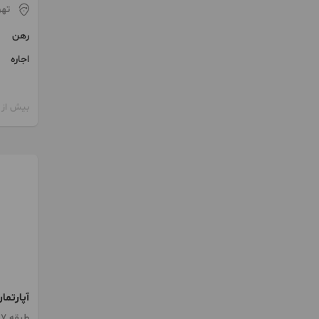
تهر
رهن
اجاره
بیش از 12 ماه پیش
۳خواب الهیه فرشته
طبقه 7 / آسانسور / پارکینگ