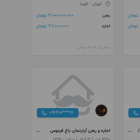
تهران
- الهیه
3,000,000,000 تومان
رهن
ن
77,000,000 تومان
اجاره
بیش از 12 ماه پیش
091218***17
یدنخورده/۴خ/
اجاره و رهن آپارتمان باغ فردوس
330 متر اکازيون
330 متر / 3 اتاق / ساخت 1391