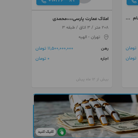
090246***89
 جام
املاک عمارت پارسی،،،،محمدی
208 متر / 3 اتاق / طبقه 3
تهران
- الهیه
11,500,000,000 تومان
رهن
ن
0 تومان
اجاره
بیش از 12 ماه پیش
کلیک کنید