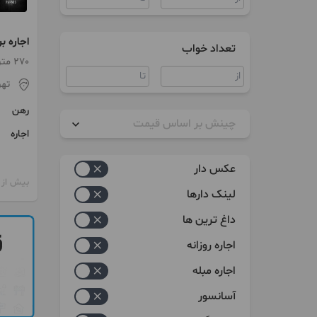
تعداد خواب
۱۷
270 متر / 2 اتاق / ساخت 1395
تهر
رهن
چینش بر اساس قیمت
اجاره
زیاد به کم
عکس دار
کم به زیاد
بیش از 12 ماه پیش
لینک دارها
داغ ترین ها
اجاره روزانه
اجاره مبله
آسانسور