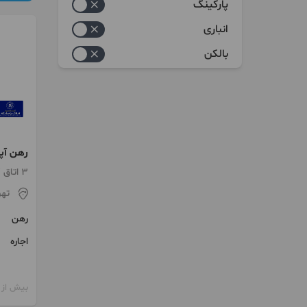
پارکینگ
انباری
بالکن
رهن آپارتمان ۳۲
3 اتاق / طبقه 10 / ساخت 1402
تهر
رهن
اجاره
بیش از 12 ماه پیش