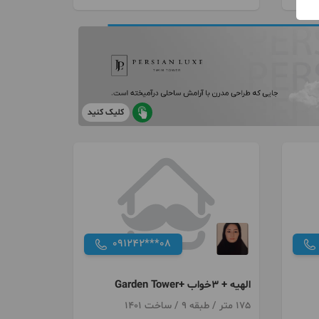
کلیک کنید
091242***08
الهیه + ۳خواب +Garden Tower
175 متر / طبقه 9 / ساخت 1401