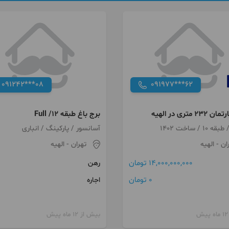
091242***08
091977***62
۲ متری در الهیه
برج باغ طبقه Full /۱۲
آسانسور / پارکینگ / انباری
ان
- الهیه
تهران
- الهیه
14,000,000,000 تومان
رهن
0 تومان
اجاره
بیش از 12 ماه پیش