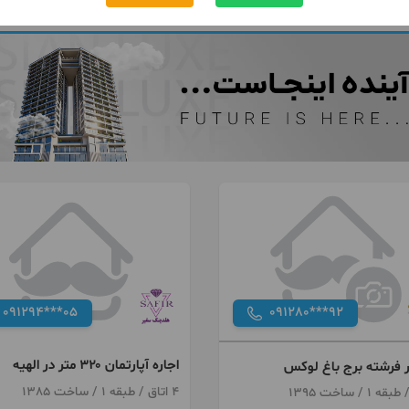
091294***05
091280***92
اجاره آپارتمان ۳۲۰ متر در الهیه
4 اتاق / طبقه 1 / ساخت 1385