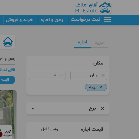
ثبت درخواست
رهن و اجاره
خرید و فروش
اجاره
خرید
رهن و اجا
مکان
آقای املا
محله
الهیه
الهیه
برج
آپارتمان
قیمت اجاره
رهن کامل
برج