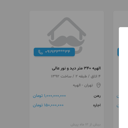
091933***34
الهیه ۳۴۰ متر دید و نور عالی
4 اتاق / طبقه 2 / ساخت 1392
تهران
- الهیه
1,000,000,000 تومان
رهن
150,000,000 تومان
اجاره
بیش از 12 ماه پیش