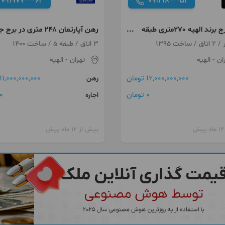
091977***62
091218***51
اجاره برج برند الهیه 270متری طبقه
رهن آپارتمان ۲۴۸ متری در برج
الهیه
3 اتاق / طبقه 5 / ساخت 1400
ان
- الهیه
تهران
- الهیه
12,000,000,000 تومان
11,000,000,000 تومان
رهن
0 تومان
0 توما
اجاره
بیش از 12 ماه پیش