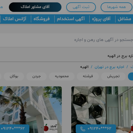
همه شهرها
ثبت آگهی
آقای مشاور املاک
هم
مشاغل
آقای پروژه
آگهی استخدام
فروشگاه
آژانس املاک
ره برج در الهیه
ک
/
اجاره برج در تهران
/
الهیه
تجریش
فرشته
محمودیه
جردن
بوکان
091240***62
091240***62