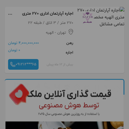
اجاره آپارتمان اداری 270 متری
الهیه مخصوص تمامی مشاغل
270 متر / 3 اتاق / طبقه 22
تهران
- الهیه
رهن
4,000,000,000 تومان
0 تومان
اجاره
091212***65
بیش از 12 ماه پیش