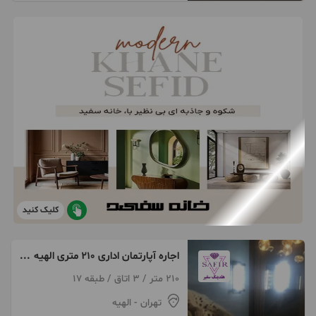
کلیک کنید
اجاره آپارتمان اداری 210 متری الهیه
مخصوص تمامی مشاغل
210 متر / 3 اتاق / طبقه 17
تهران
- الهیه