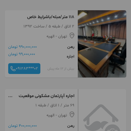
۱۱۸ متر/مبله/باشرایط خاص
2 اتاق / طبقه 5 / ساخت 1392
تهران
- الهیه
رهن
990,000,000 تومان
99,000,000 تومان
اجاره
091283***02
بیش از 12 ماه پیش
اجاره آپارتمان مشکونی موقعیت
اداری
69 متر / 1 اتاق / طبقه 1
تهران
- الهیه
رهن
400,000,000 تومان