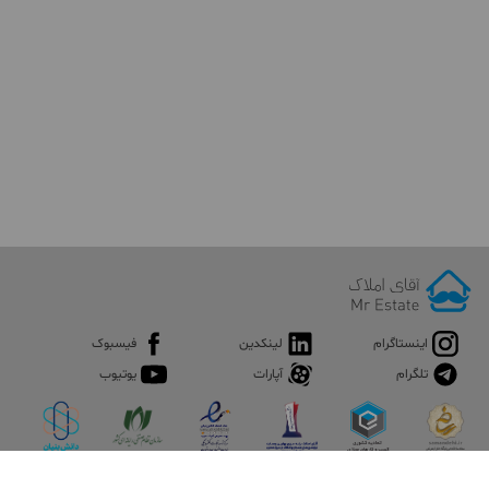
اینستاگرام
لینکدین
فیسبوک
تلگرام
آپارات
یوتیوب
اپلیکیشن آقای املاک