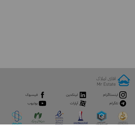
اینستاگرام
لینکدین
فیسبوک
تلگرام
آپارات
یوتیوب
اپلیکیشن آقای املاک