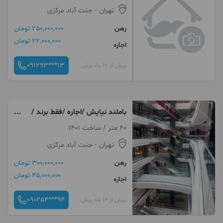
تهران
- جنت آباد مرکزی
رهن
250,000,000 تومان
22,000,000 تومان
اجاره
091293***13
بیش از 12 ماه پیش
باملند نیایش /اجاره /فقط برند /
طبقه ۴
40 متر / ساخت 1401
تهران
- جنت آباد مرکزی
رهن
300,000,000 تومان
45,000,000 تومان
اجاره
090254***94
بیش از 12 ماه پیش