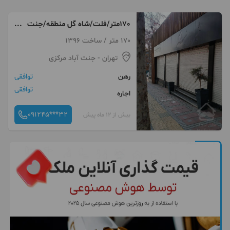
170متر/فلت/شاه گل منطقه/جنت
آباد مرکزی
170 متر / ساخت 1396
تهران
- جنت آباد مرکزی
رهن
توافقی
توافقی
اجاره
091245***32
بیش از 12 ماه پیش