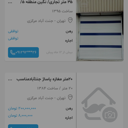
۳۵ متر تجاری/ نگین منطقه ۵/
گذر پر تردد/ جنت آباد
ساخت 1395
تهران
- جنت آباد مرکزی
رهن
توافقی
توافقی
اجاره
091292***26
بیش از 12 ماه پیش
20متر مغازه پاساژ جنتآبادمناسب
دفتر و ..
20 متر / ساخت 1384
تهران
- جنت آباد مرکزی
رهن
200,000,000 تومان
8,000,000 تومان
اجاره