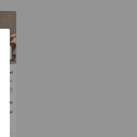
اجاره 190 متر اداری دولت
190 متر / 3 اتاق / ساخت 1401
تهر
رهن
اجاره
بیش از 12 ماه پیش