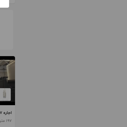
اجاره 197 متر اداری دولت
197 متر / 3 اتاق / ساخت 1401