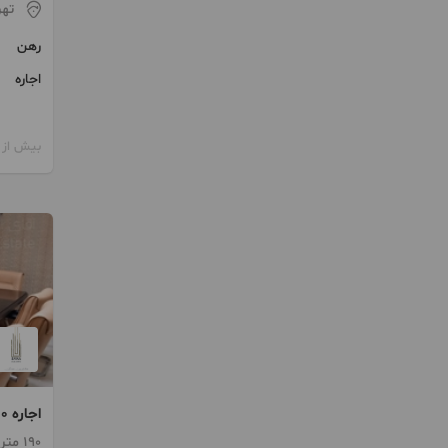
تهر
رهن
اجاره
بیش از 12 ماه پیش
اجاره 190 متری دولت
190 متر / 4 اتاق / ساخت 1402