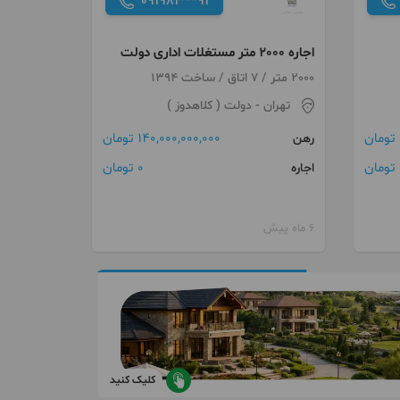
091981***91
اجاره 2000 متر مستغلات اداری دولت
2000 متر / 7 اتاق / ساخت 1394
تهران
- دولت ( کلاهدوز )
140,000,000,000 تومان
رهن
0 تومان
اجاره
6 ماه پیش
کلیک کنید