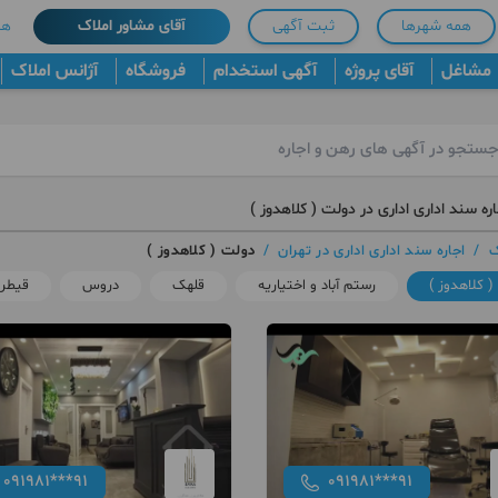
همه شهرها
ثبت آگهی
آقای مشاور املاک
هم
مشاغل
آقای پروژه
آگهی استخدام
فروشگاه
آژانس املاک
ره سند اداری اداری در دولت ( کلاهدوز )
ک
/
اجاره سند اداری اداری در تهران
/
دولت ( کلاهدوز )
 کلاهدوز )
رستم آباد و اختیاریه
قلهک
دروس
قیطری
091981***91
091981***91