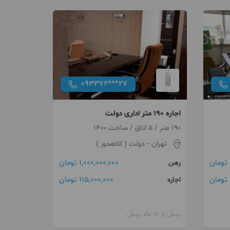
093372***27
اجاره 190 متر اداری دولت
190 متر / 5 اتاق / ساخت 1400
تهران
- دولت ( کلاهدوز )
1,000,000,000 تومان
رهن
115,000,000 تومان
اجاره
بیش از 12 ماه پیش