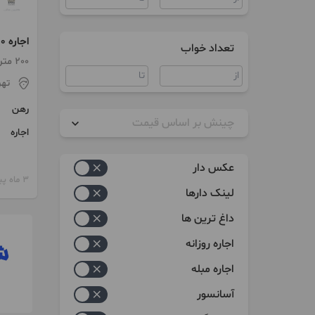
اجاره 200 متر سند اداری دولت
تعداد خواب
200 متر / 4 اتاق / ساخت 1399
تهر
رهن
چینش بر اساس قیمت
اجاره
زیاد به کم
عکس دار
3 ماه پیش
کم به زیاد
لینک دارها
داغ ترین ها
اجاره روزانه
اجاره مبله
آسانسور