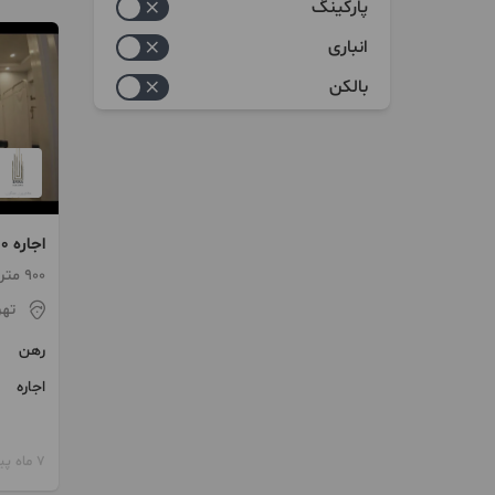
پارکینگ
انباری
بالکن
اجاره 900 متر اداری دولت
900 متر / 6 اتاق / ساخت 1399
تهر
رهن
اجاره
7 ماه پیش