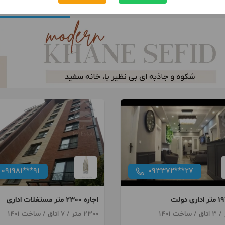
091981***91
093372***27
اجاره 2300 متر مستغلات اداری
دولت
2300 متر / 7 اتاق / ساخت 1401