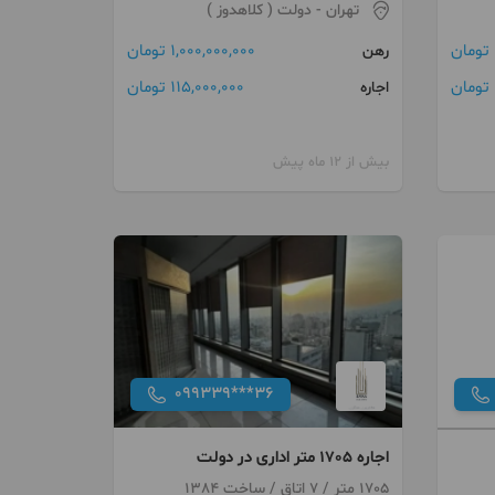
تهران
- دولت ( کلاهدوز )
1,000,000,000 تومان
رهن
ن
115,000,000 تومان
اجاره
بیش از 12 ماه پیش
099339***36
اجاره 1705 متر اداری در دولت
1705 متر / 7 اتاق / ساخت 1384