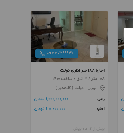
093372***27
اجاره 188 متر اداری دولت
188 متر / 3 اتاق / ساخت 1400
تهران
- دولت ( کلاهدوز )
1,000,000,000 تومان
رهن
115,000,000 تومان
اجاره
بیش از 12 ماه پیش