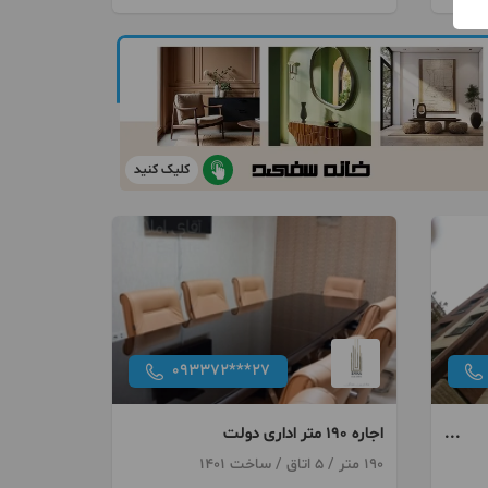
کلیک کنید
093372***27
اجاره 190 متر اداری دولت
190 متر / 5 اتاق / ساخت 1401