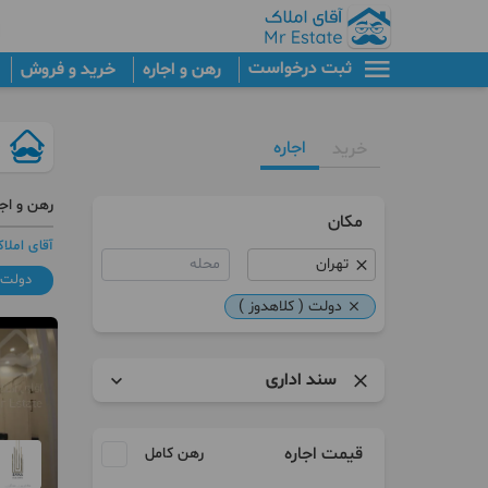
ثبت درخواست
رهن و اجاره
خرید و فروش
اجاره
خرید
رهن و اجا
مکان
آقای املا
محله
دولت (
دولت ( کلاهدوز )
سند اداری
آپارتمان
قیمت اجاره
رهن کامل
پنت هاوس