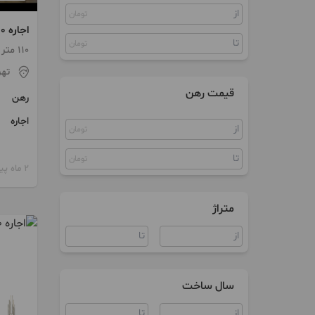
تومان
مستغلات
اجاره 110 متر اداری دولت
سوییت
تومان
110 متر / 2 اتاق / ساخت 1395
تهر
ویلا
قیمت رهن
رهن
آپارتمان اداری
اجاره
سند اداری
تومان
مغازه
تومان
2 ماه پیش
متراژ
سال ساخت