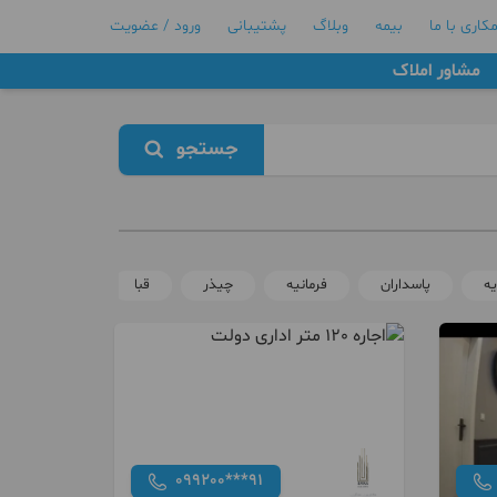
کاری با ما
بیمه
وبلاگ
پشتیبانی
ورود / عضویت
مشاور املاک
جستجو
ه
پاسداران
فرمانیه
چیذر
قبا
زرگنده
099200***91