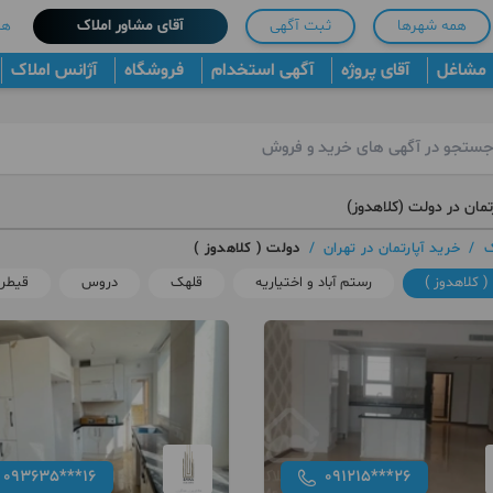
همه شهرها
ثبت آگهی
آقای مشاور املاک
هم
مشاغل
آقای پروژه
آگهی استخدام
فروشگاه
آژانس املاک
تمان در دولت (کلاهدوز)
ک
/
خرید آپارتمان در تهران
/
دولت ( کلاهدوز )
 کلاهدوز )
رستم آباد و اختیاریه
قلهک
دروس
قیطری
093635***16
091215***26