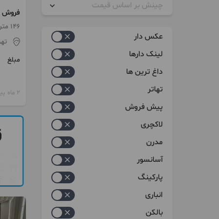
چینش بر اساس قیمت
فروش 146 متری دولت
زیاد به کم
146 متر / 3 اتاق / ساخت 1400
عکس دار
تهر
کم به زیاد
لینک دارها
مبلغ
داغ ترین ها
تهاتر
2 ماه پیش
پیش فروش
لاکچری
مدرن
آسانسور
پارکینگ
انباری
بالکن