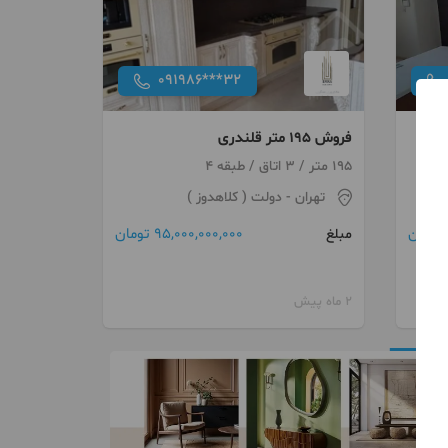
091986***32
فروش 195 متر قلندری
195 متر / 3 اتاق / طبقه 4
تهران
- دولت ( کلاهدوز )
95,000,000,000 تومان
مبلغ
2 ماه پیش