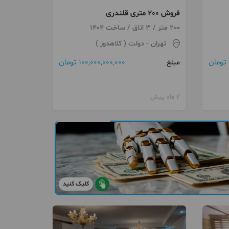
فروش 200 متری قلندری
200 متر / 3 اتاق / ساخت 1404
تهران
- دولت ( کلاهدوز )
100,000,000,000 تومان
مبلغ
2 ماه پیش
کلیک کنید