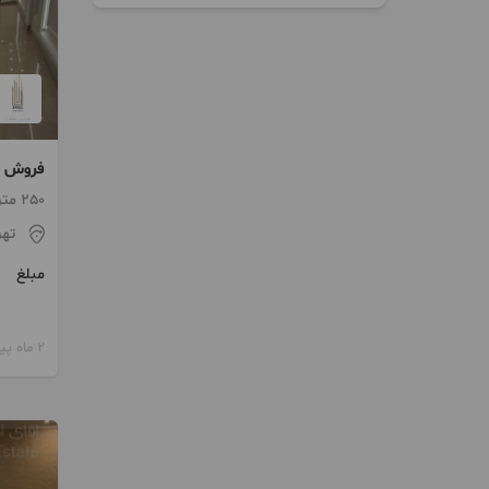
فروش 250 متری دولت
250 متر / 3 اتاق / ساخت 1400
تهر
مبلغ
2 ماه پیش