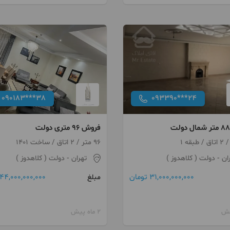
090183***38
093390***24
فروش 96 متری دولت
96 متر / 2 اتاق / ساخت 1401
ان
- دولت ( کلاهدوز )
تهران
- دولت ( کلاهدوز )
31,000,000,000 تومان
44,000,000,000 تومان
مبلغ
2 ماه پیش