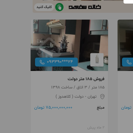
کلیک کنید
093390***24
فروش 185 متر دولت
185 متر / 3 اتاق / ساخت 1398
تهران
- دولت ( کلاهدوز )
75,000,000,000 تومان
مبلغ
2 ماه پیش