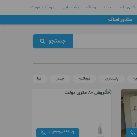
کاری با ما
بیمه
وبلاگ
پشتیبانی
ورود / عضویت
مشاور املاک
جستجو
ه
پاسداران
فرمانیه
چیذر
قبا
مبارک آباد
093360***09