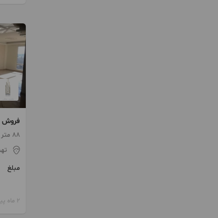
فروش 88 متر شمال دولت
88 متر / 2 اتاق / طبقه 1
تهر
مبلغ
2 ماه پیش