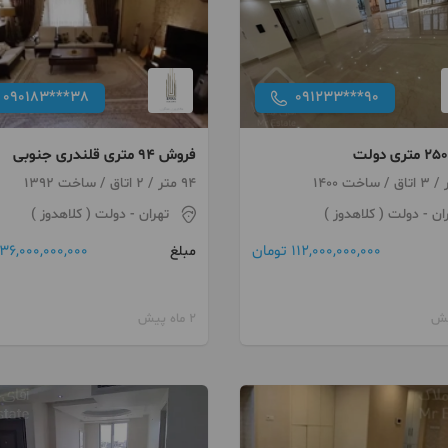
090183***38
091233***90
فروش 94 متری قلندری جنوبی
94 متر / 2 اتاق / ساخت 1392
ان
- دولت ( کلاهدوز )
تهران
- دولت ( کلاهدوز )
112,000,000,000 تومان
36,000,000,000 تومان
مبلغ
2 ماه پیش