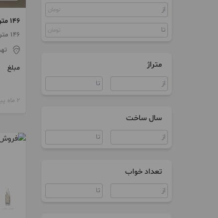
تومان
مستغلات
146 متر 3 خواب دولت فرعی دنج
زمین
تومان
146 متر / طبقه 5 / ساخت 1401
تهر
ویلا
متراژ
مبلغ
آپارتمان اداری
سند اداری
2 ماه پیش
مغازه
سال ساخت
تعداد خواب