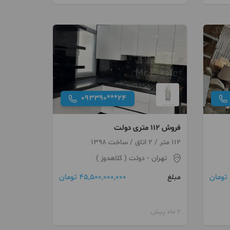
093390***24
فروش 112 متری دولت
112 متر / 2 اتاق / ساخت 1398
تهران
- دولت ( کلاهدوز )
45,500,000,000 تومان
مبلغ
2 ماه پیش