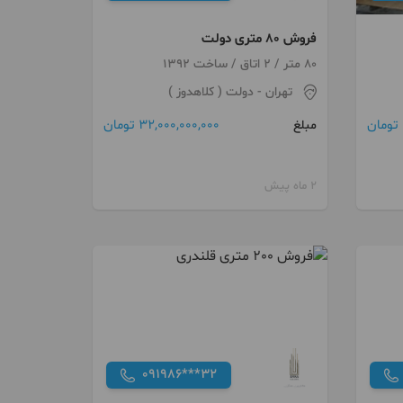
فروش 80 متری دولت
80 متر / 2 اتاق / ساخت 1392
تهران
- دولت ( کلاهدوز )
32,000,000,000 تومان
مبلغ
2 ماه پیش
091986***32