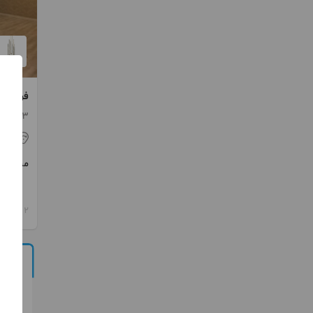
فروش 123 متری دولت
123 متر / 2 اتاق / ساخت 1385
تهر
مبلغ
2 ماه پیش