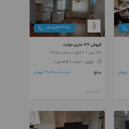
090183***38
فروش 122 متری دولت
122 متر / 2 اتاق / ساخت 1385
تهران
- دولت ( کلاهدوز )
30,700,000,000 تومان
مبلغ
2 ماه پیش