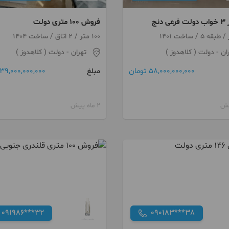
فروش 100 متری دولت
100 متر / 2 اتاق / ساخت 1404
ان
- دولت ( کلاهدوز )
تهران
- دولت ( کلاهدوز )
58,000,000,000 تومان
39,000,000,000 تومان
مبلغ
2 ماه پیش
091986***32
090183***38