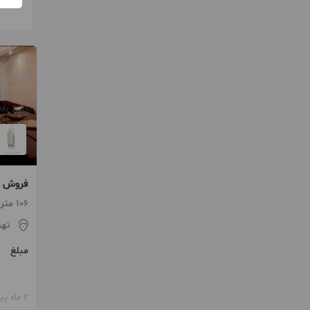
فروش 106 متری دولت
106 متر / 2 اتاق / ساخت 1401
تهر
مبلغ
2 ماه پیش