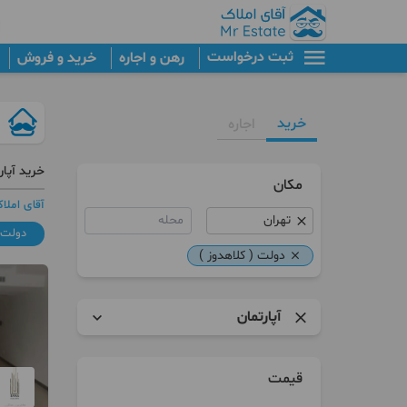
ثبت درخواست
رهن و اجاره
خرید و فروش
خرید
اجاره
خرید آپار
مکان
آقای املا
محله
دولت (
دولت ( کلاهدوز )
آپارتمان
آپارتمان
قیمت
کلنگی