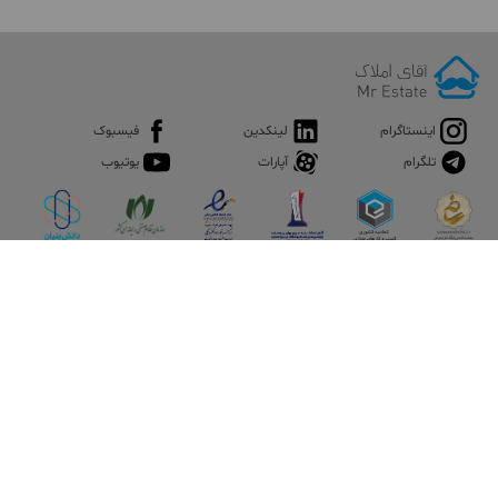
اینستاگرام
لینکدین
فیسبوک
تلگرام
آپارات
یوتیوب
اپلیکیشن آقای املاک
آقای املاک؛ گوگل صنعت ساختمان و املاک ایران سوپراپلیکیشن را
نصب کنید و هر آنچه در بازار ملک نیاز دارید، یکجا در اختیار داشته
باشید.