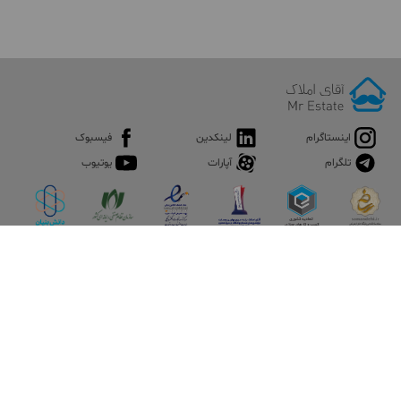
اینستاگرام
لینکدین
فیسبوک
تلگرام
آپارات
یوتیوب
اپلیکیشن آقای املاک
آقای املاک؛ گوگل صنعت ساختمان و املاک ایران سوپراپلیکیشن را
نصب کنید و هر آنچه در بازار ملک نیاز دارید، یکجا در اختیار داشته
باشید.