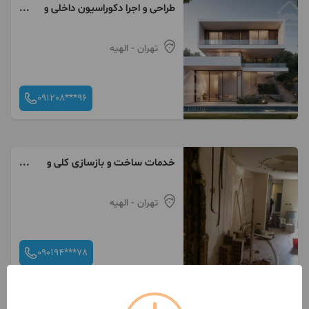
طراحی و اجرا دکوراسیون داخلی و
بازسازی ساختمان
تهران
- الهیه
091208***96
خدمات ساخت و بازسازی کلی و
جزئی
تهران
- الهیه
090194***78