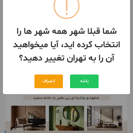
بازسازی، کاشیکاری، تخریب،
گچکاری، کفسابی
تهران
- الهیه
شما قبلا شهر همه شهر ها را
انتخاب کرده اید، آیا میخواهید
093748***03
آن را به تهران تغییر دهید؟
باشه
انصراف