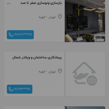
بازسازی ونوسازی صفر تا صد
طراحی3دی
تهران
- الهیه
091232***79
پیمانکاری ساختمان و ویلادر شمال
تهران
- الهیه
091194***98