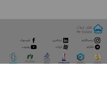
اینستاگرام
لینکدین
فیسبوک
تلگرام
آپارات
یوتیوب
اپلیکیشن آقای املاک
آقای املاک؛ گوگل صنعت ساختمان و املاک ایران سوپراپلیکیشن را
نصب کنید و هر آنچه در بازار ملک نیاز دارید، یکجا در اختیار داشته
باشید.