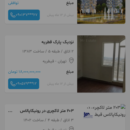
مبلغ
توافقی
090137***67
بیش از 12 ماه پیش
نزدیک پارک قطریه
2 اتاق / طبقه 5 / ساخت 1383
تهران
- قیطریه
مبلغ
18,000,000,000 تومان
090579***12
بیش از 12 ماه پیش
۲۰۳ متر لاکچری در رونیکاپالاس
قیطریه
3 اتاق / طبقه 4 / ساخت 1402