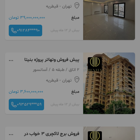
تهران
- قیطریه
مبلغ
39,000,000,000 تومان
091284***90
بیش از 12 ماه پیش
پیش فروش وتهاتر پروژه بنیتا
درمنطقه ۲۲
2 اتاق / طبقه 5 / آسانسور
تهران
- قیطریه
مبلغ
3,600,000,000 تومان
093529***59
بیش از 12 ماه پیش
فروش برج لاکچری ۳ خواب در