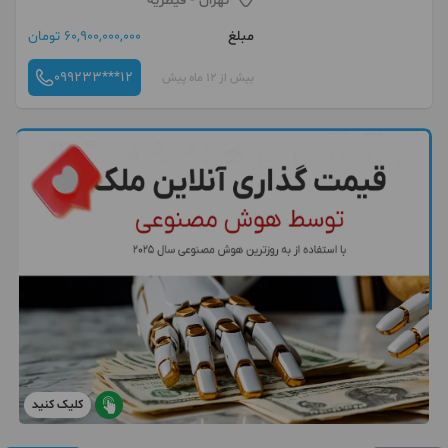
تهران
- قیطریه
مبلغ
60,900,000,000 تومان
099233***12
بیش از 12 ماه پیش
کلیک کنید