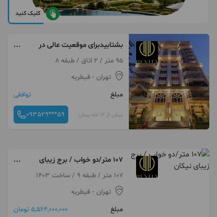
کلیک کنید
بشتابیدبرای موقعیت عالی در
منطقه‌ای خوش‌نشین
95 متر / 2 اتاق / طبقه 8
تهران
- قیطریه
مبلغ
توافقی
093529***59
بیش از 12 ماه پیش
107 متر/دو خواب / برج زیبای
نیکان
107 متر / طبقه 9 / ساخت 1403
تهران
- قیطریه
مبلغ
5,564,000,000 تومان