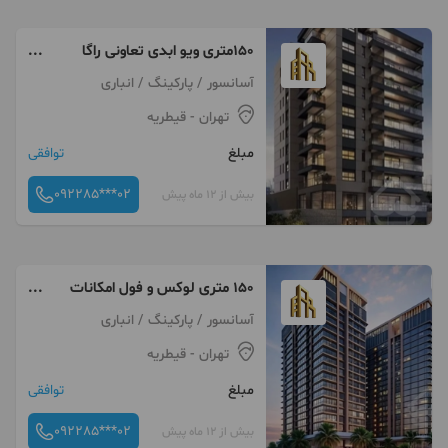
۱۵۰متری ویو ابدی تعاونی راگا
امکان تهاتر با ملک و خودرو شما
آسانسور / پارکینگ / انباری
تهران
- قیطریه
مبلغ
توافقی
092285***02
بیش از 12 ماه پیش
۱۵۰ متری لوکس و فول امکانات
راگا
آسانسور / پارکینگ / انباری
تهران
- قیطریه
مبلغ
توافقی
092285***02
بیش از 12 ماه پیش