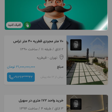
کلیک کنید
۷۰ متر مجردی قطریه ۴۰ متر تراس
2 اتاق / طبقه 11 / ساخت 1390
تهران
- قیطریه
مبلغ
21,000,000,000 تومان
091263***42
بیش از 12 ماه پیش
خرید واحد ۱۷۲ متری در سهیل
3 اتاق / طبقه 4 / ساخت 1394