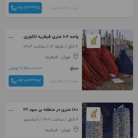
091022***25
بیش از 12 ماه پیش
واحد ۱۰۶ متری قیطریه لاکچری
سند تک برگ
2 اتاق / طبقه 12 / ساخت 1403
تهران
- قیطریه
مبلغ
7,950,000,000 تومان
093044***84
بیش از 12 ماه پیش
۱۸۰ متری در منطقه پر سود ۲۲
تاپ لوکیشن
4 اتاق / ساخت 1402 / آسانسور
تهران
- قیطریه