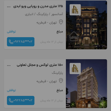
۱۲۵ متری مدرن و رویایی ویو ابدی
تعاونی راگا
آسانسور / پارکینگ / انباری
تهران
- قیطریه
مبلغ
توافقی
092285***02
بیش از 12 ماه پیش
۱۵۰ متری لوکس و مجلل تعاونی
راگا
پارکینگ
تهران
- قیطریه
مبلغ
توافقی
092285***02
بیش از 12 ماه پیش