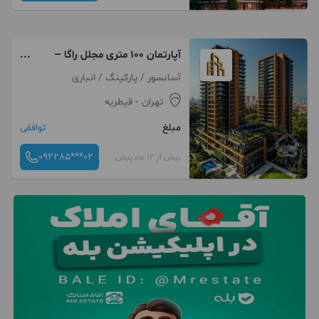
آپارتمان ۱۰۰ متری مجلل راگا –
خرید مستقیم با شرایط ویژه
آسانسور / پارکینگ / انباری
تهران
- قیطریه
مبلغ
توافقی
092285***02
بیش از 12 ماه پیش