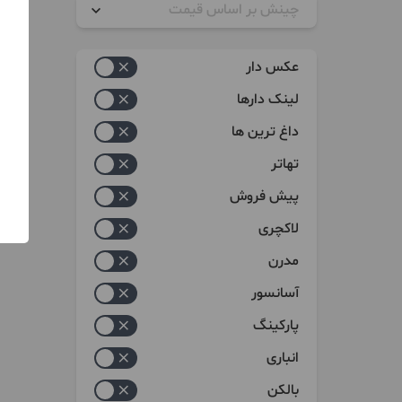
چینش بر اساس قیمت
زیاد به کم
عکس دار
کم به زیاد
لینک دارها
داغ ترین ها
تهاتر
پیش فروش
لاکچری
مدرن
آسانسور
پارکینگ
انباری
بالکن