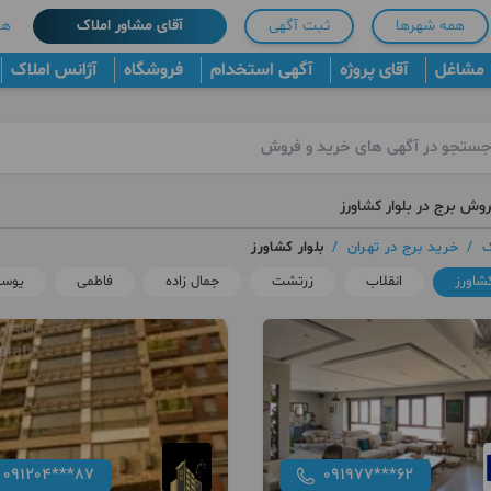
همه شهرها
ثبت آگهی
آقای مشاور املاک
هم
مشاغل
آقای پروژه
آگهی استخدام
فروشگاه
آژانس املاک
وش برج در بلوار کشاورز
ک
/
خرید برج در تهران
/
بلوار کشاورز
کشاورز
انقلاب
زرتشت
جمال زاده
فاطمی
یوسف
091204***87
091977***62