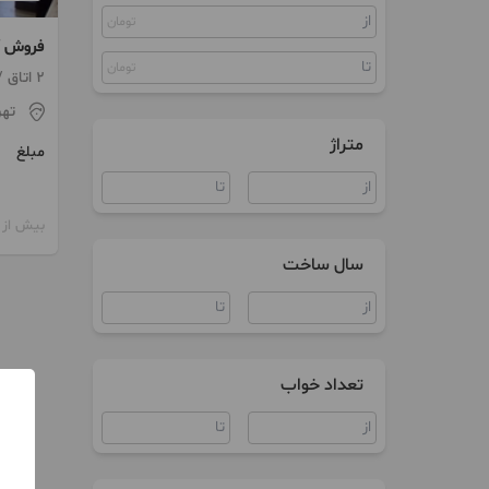
تومان
کلنگی
ویلا
تومان
کشاورز
2 اتاق / طبقه 20 / ساخت 1369
تهر
آپارتمان اداری
متراژ
مبلغ
سند اداری
مغازه
بیش از 12 ماه پیش
سال ساخت
تعداد خواب