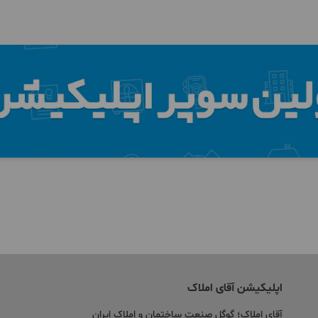
اپلیکیشن آقای املاک
آقای املاک؛ گوگل صنعت ساختمان و املاک ایران