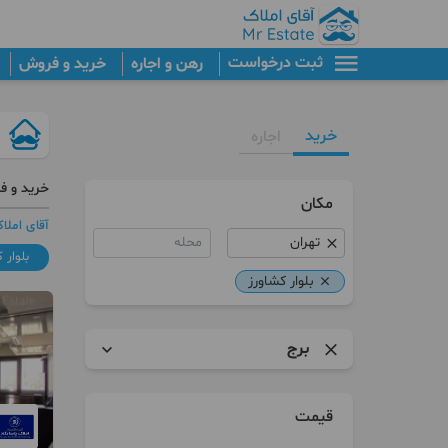
ثبت درخواست
رهن و اجاره
خرید و فروش
خرید
اجاره
خرید و فر
مکان
آقای املا
محله
بلوار 
بلوار کشاورز
برج
آپارتمان
قیمت
برج