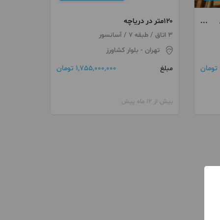
۱۲۰متر در دریاچه
3 اتاق / طبقه 7 / آسانسور
تهران
- بلوار کشاورز
1,755,000,000 تومان
مبلغ
بیش از 12 ماه پیش