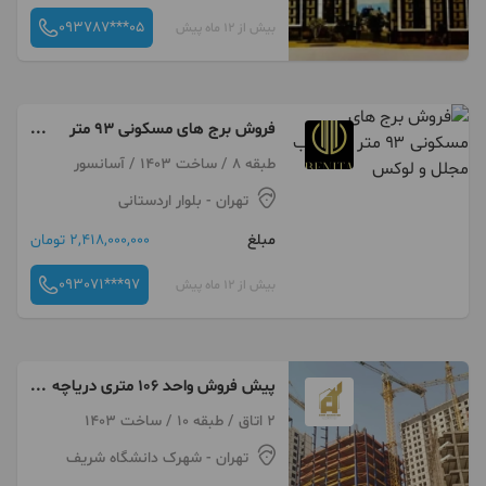
093787***05
بیش از 12 ماه پیش
فروش برج های مسکونی ۹۳ متر
دو خواب مجلل و لوکس
طبقه 8 / ساخت 1403 / آسانسور
تهران
- بلوار اردستانی
مبلغ
2,418,000,000 تومان
093071***97
بیش از 12 ماه پیش
پیش فروش واحد ۱۰۶ متری دریاچه
خلیج فارس وام دار سند تک برگ
2 اتاق / طبقه 10 / ساخت 1403
تهران
- شهرک دانشگاه شریف