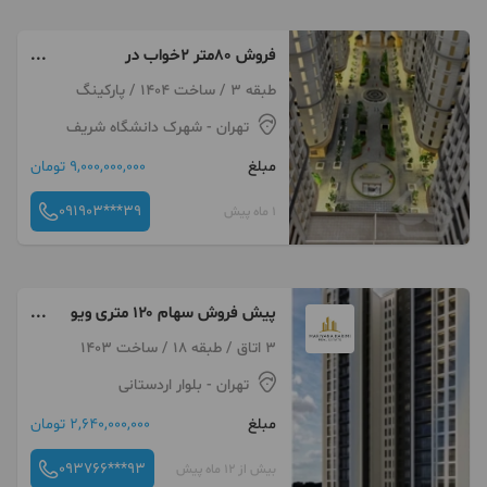
فروش ۸۰متر ۲خواب در
رونیکاپالاس با بهترین قیمت و
طبقه 3 / ساخت 1404 / پارکینگ
پرداختی ازسهم سازنده
تهران
- شهرک دانشگاه شریف
مبلغ
9,000,000,000 تومان
091903***39
1 ماه پیش
پیش فروش سهام ۱۲۰ متری ویو
ابدی سند تک برگ لاکچری
3 اتاق / طبقه 18 / ساخت 1403
تهران
- بلوار اردستانی
مبلغ
2,640,000,000 تومان
093766***93
بیش از 12 ماه پیش