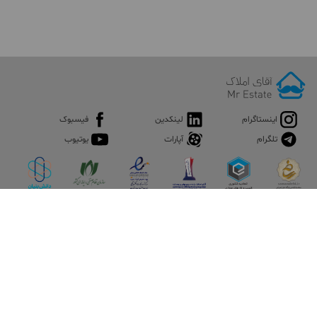
اینستاگرام
لینکدین
فیسبوک
تلگرام
آپارات
یوتیوب
اپلیکیشن آقای املاک
آقای املاک؛ گوگل صنعت ساختمان و املاک ایران سوپراپلیکیشن را
نصب کنید و هر آنچه در بازار ملک نیاز دارید، یکجا در اختیار داشته
باشید.