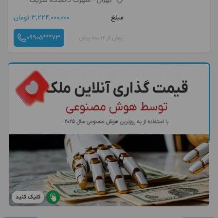
تهران
- شهرک دانشگاه شریف
مبلغ
3,224,000,000 تومان
09905***73
بیش از 12 ماه پیش
کلیک کنید