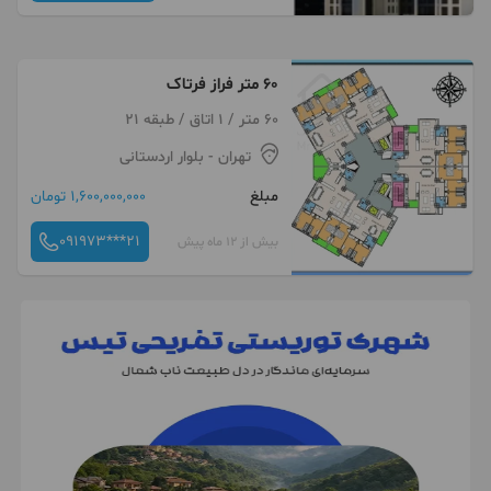
60 متر فراز فرتاک
60 متر / 1 اتاق / طبقه 21
تهران
- بلوار اردستانی
مبلغ
1,600,000,000 تومان
091973***21
بیش از 12 ماه پیش