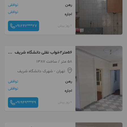
رهن
توافقی
توافقی
اجاره
091242***27
6 روز پیش
۵۶متر۲خواب نقلی دانشگاه شریف
خ آزادی
58 متر / ساخت 1387
تهران
- شهرک دانشگاه شریف
رهن
توافقی
توافقی
اجاره
091949***49
6 روز پیش