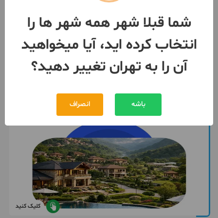
رهن
توافقی
شما قبلا شهر همه شهر ها را
توافقی
اجاره
انتخاب کرده اید، آیا میخواهید
093683***52
1 هفته پیش
آن را به تهران تغییر دهید؟
باشه
انصراف
کلیک کنید