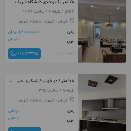
۷۸ متر تک واحدی دانشگاه شریف
2 اتاق / طبقه 4 / ساخت 1387
تهران
- شهرک دانشگاه شریف
رهن
1,200,000,000 تومان
0 تومان
اجاره
099314***25
1 هفته پیش
۱۰۸ متر / دو خواب / شیک و تمیز
فول امکانات(طرشت)
طبقه 5 / ساخت 1395
تهران
- شهرک دانشگاه شریف
رهن
توافقی
توافقی
اجاره