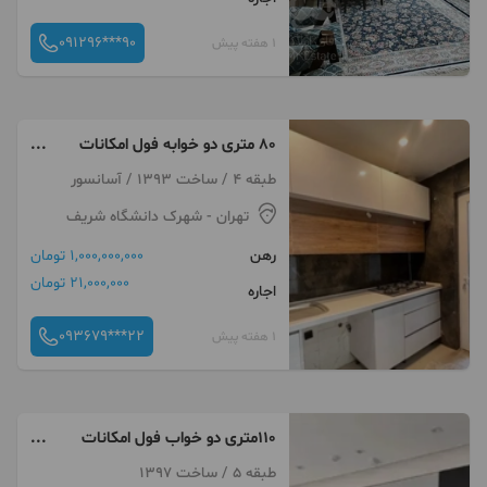
091296***90
1 هفته پیش
۸۰ متری دو خوابه فول امکانات
(زیر قیمت)
طبقه 4 / ساخت 1393 / آسانسور
تهران
- شهرک دانشگاه شریف
رهن
1,000,000,000 تومان
21,000,000 تومان
اجاره
093679***22
1 هفته پیش
۱۱۰متری دو خواب فول امکانات
خوش نقشه
طبقه 5 / ساخت 1397