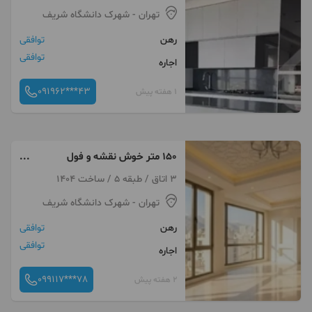
تهران
- شهرک دانشگاه شریف
رهن
توافقی
توافقی
اجاره
091962***43
1 هفته پیش
۱۵۰ متر خوش نقشه و فول
امکانات در لوکیشنی خاص
3 اتاق / طبقه 5 / ساخت 1404
تهران
- شهرک دانشگاه شریف
رهن
توافقی
توافقی
اجاره
099117***78
2 هفته پیش