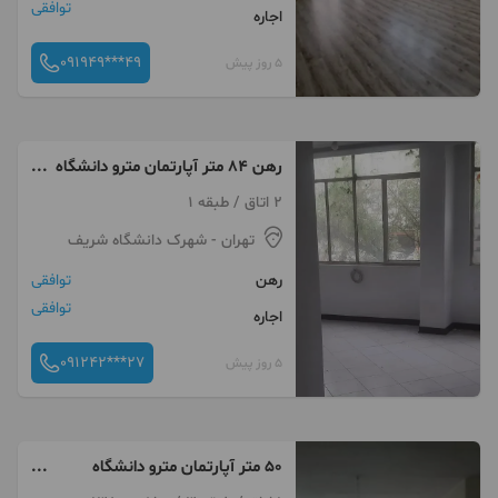
توافقی
اجاره
091949***49
5 روز پیش
رهن ۸۴ متر آپارتمان مترو دانشگاه
شریف
2 اتاق / طبقه 1
تهران
- شهرک دانشگاه شریف
رهن
توافقی
توافقی
اجاره
091242***27
5 روز پیش
۵۰ متر آپارتمان مترو دانشگاه
شریف