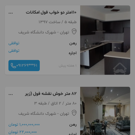
۱۱۰متر دو خواب فول امکانات
تخلیه
طبقه 5 / ساخت 1397
تهران
- شهرک دانشگاه شریف
رهن
توافقی
توافقی
اجاره
091269***61
1 هفته پیش
82 متر خوش نقشه فول (زیر
قیمت منطقه)
80 متر / 2 اتاق / طبقه 3
تهران
- شهرک دانشگاه شریف
رهن
1,000,000,000 تومان
22,000,000 تومان
اجاره