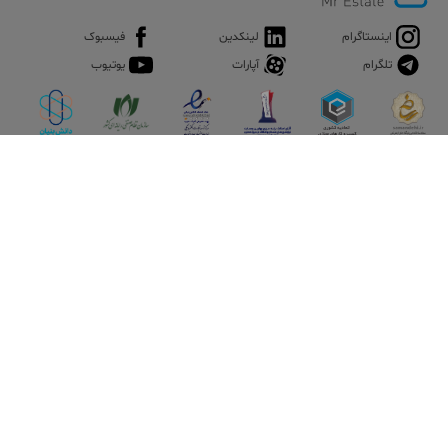
عنوان مکانی مناسب برای خرید و اوقات فراغت شناخته می شوند. از
جمله این مراکز خرید، میتوانیم به ایران مال، رز مال، آرتمیس مال و مال
اینستاگرام
لینکدین
فیسبوک
مون اشاره کنیم.
تلگرام
آپارات
یوتیوب
این شهرک از آب و هوای سالم و خنک برخوردار می باشد، از طرفی
دسترسی بسیار مناسب این منطقه به بزگراه همت و ایستگاه مترو
ورآورد، موجب افزایش چشمگیر ساخت و ساز و قیمت آپارتمان در
شهرک دانشگاه شریف شده است.
اپلیکیشن آقای املاک
آقای املاک؛ گوگل صنعت ساختمان و املاک ایران سوپراپلیکیشن را
نصب کنید و هر آنچه در بازار ملک نیاز دارید، یکجا در اختیار داشته
باشید.
تماس با ما
قوانین و مقررات