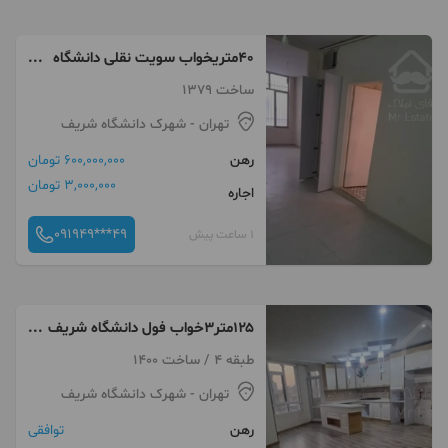
۴۰متریخواب سویت نقلی دانشگاه
شریف خ آزادی
ساخت 1379
تهران
- شهرک دانشگاه شریف
رهن
600,000,000 تومان
3,000,000 تومان
اجاره
091949***49
1 ساعت پیش
۱۲۵متر۳خواب فول دانشگاه شریف
خ آزادی
طبقه 4 / ساخت 1400
تهران
- شهرک دانشگاه شریف
رهن
توافقی