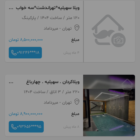
ویلا سهیلیه*تهراندشت*سه خواب
*زیرقیمت
120 متر / ساخت 1404 / پارکینگ
تهران
- میرداماد
مبلغ
8,500,000,000 تومان
091246***18
4 ماه پیش
ویلاکردان . سهیلیه . چهارباغ
اقساط مدرن لوکس سند
220 متر / 3 اتاق / ساخت 1404
تهران
- میرداماد
مبلغ
8,900,000,000 تومان
093656***95
8 ماه پیش