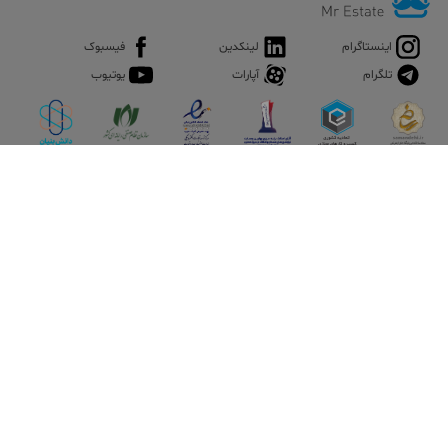
اینستاگرام
لینکدین
فیسبوک
تلگرام
آپارات
یوتیوب
اپلیکیشن آقای املاک
آقای املاک؛ گوگل صنعت ساختمان و املاک ایران سوپراپلیکیشن را
نصب کنید و هر آنچه در بازار ملک نیاز دارید، یکجا در اختیار داشته
باشید.
تماس با ما