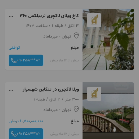
کاخ ویلای لاکچری تریبلکس ۳۶۰
__متر قابل تهاتر با تهران یا کرج
3 اتاق / طبقه 1 / ساخت 1403
تهران
- میرداماد
مبلغ
توافقی
090258***82
بیش از 12 ماه پیش
ویلا لاکچری در تنکابن شهسوار
قابل تهاتر با تهران
300 متر / 3 اتاق / طبقه 1
تهران
- میرداماد
مبلغ
11,500,000,000 تومان
090258***82
بیش از 12 ماه پیش