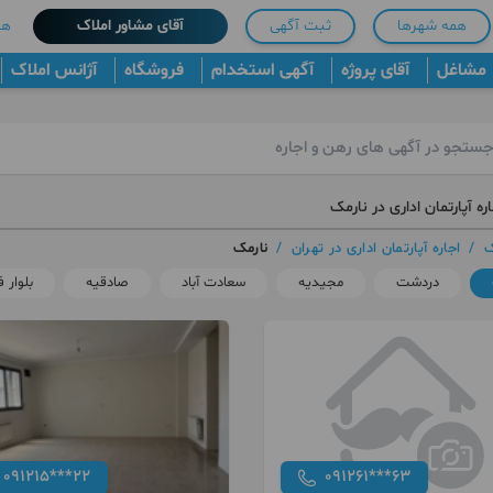
همه شهرها
ثبت آگهی
آقای مشاور املاک
هم
مشاغل
آقای پروژه
آگهی استخدام
فروشگاه
آژانس املاک
ره آپارتمان اداری در نارمک
ک
/
اجاره آپارتمان اداری در تهران
/
نارمک
دردشت
مجیدیه
سعادت آباد
صادقیه
بلوار
091215***22
091261***63