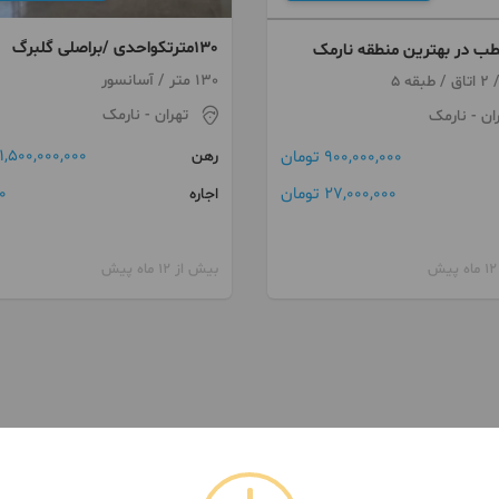
130مترتکواحدی /براصلی گلبرگ
طب در بهترین منطقه نارمک
غربی /فول امکانات
130 متر / آسانسور
تهران
- نارمک
ان
- نارمک
1,500,000,000 تومان
رهن
900,000,000 تومان
0 توما
27,000,000 تومان
اجاره
بیش از 12 ماه پیش