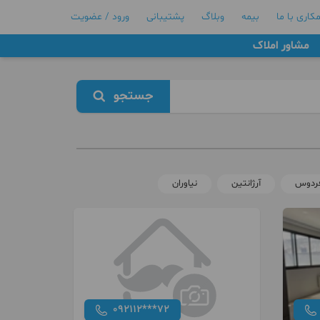
کاری با ما
بیمه
وبلاگ
پشتیبانی
ورود / عضویت
مشاور املاک
جستجو
 فردوس
آرژانتین
نیاوران
092112***72