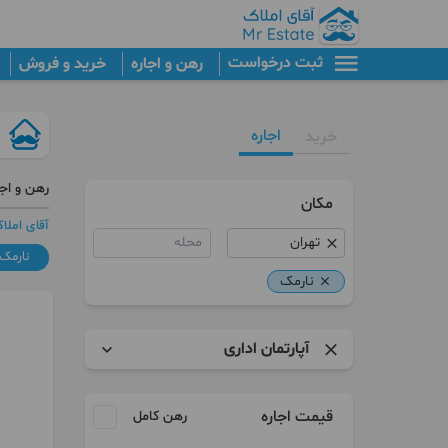
ثبت درخواست
رهن و اجاره
خرید و فروش
اجاره
خرید
رهن و اجا
مکان
آقای املا
محله
نارمک
نارمک
آپارتمان اداری
آپارتمان
قیمت اجاره
رهن کامل
مستغلات