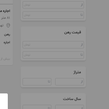
تومان
زمین
اجاره م
آپارتمان اداری
تومان
81 متر / 2 اتاق / طبقه 5
سند اداری
تهر
قیمت رهن
رهن
مغازه
اجاره
تومان
تومان
بیش از 12 ماه پیش
متراژ
سال ساخت