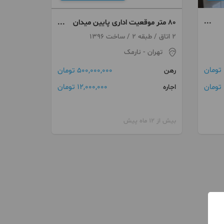
۸۰ متر موقعیت اداری پایین میدان
نبوت
2 اتاق / طبقه 2 / ساخت 1396
تهران
- نارمک
500,000,000 تومان
رهن
ن
12,000,000 تومان
اجاره
بیش از 12 ماه پیش