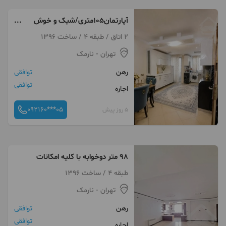
آپارتمان۱۰۵متری/شیک و خوش
نقشه/فول/ احدزاده
2 اتاق / طبقه 4 / ساخت 1396
تهران
- نارمک
رهن
توافقی
توافقی
اجاره
092160***05
5 روز پیش
۹۸ متر دوخوابه با کلیه امکانات
طبقه 4 / ساخت 1396
تهران
- نارمک
رهن
توافقی
توافقی
اجاره