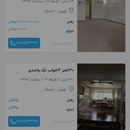
74 متر / طبقه 5 / ساخت 1397
تهران
- نارمک
رهن
2,100,000,000 تومان
1,000 تومان
اجاره
091254***24
20 ساعت پیش
130متر 3خواب تک واحدی
130 متر / طبقه 3 / ساخت 1390
تهران
- نارمک
رهن
توافقی
توافقی
اجاره
090367***69
21 ساعت پیش