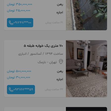
رهن
350,000,000 تومان
25,000,000 تومان
اجاره
091248***00
21 ساعت پیش
۷۰ متری یک خوابه طبقه ۵
ساخت 1394 / آسانسور / انباری
تهران
- نارمک
رهن
500,000,000 تومان
30,000,000 تومان
اجاره
093762***59
22 ساعت پیش