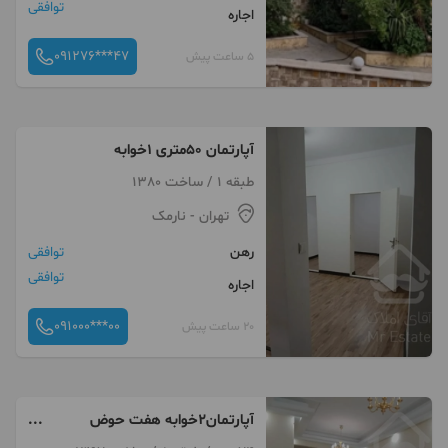
توافقی
اجاره
091276***47
5 ساعت پیش
آپارتمان ۵۰متری ۱خوابه
طبقه 1 / ساخت 1380
تهران
- نارمک
رهن
توافقی
توافقی
اجاره
091000***00
20 ساعت پیش
آپارتمان2خوابه هفت حوض
74متری فول امکانات