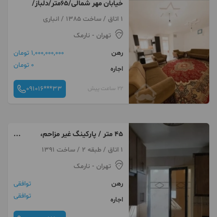
خیابان مهر شمالی/۶۵متر/دلباز/
1 اتاق / ساخت 1385 / انباری
تهران
- نارمک
رهن
1,000,000,000 تومان
0 تومان
اجاره
091016***33
22 ساعت پیش
۴۵ متر / پارکینگ غیر مزاحم،
آسانسور/ هفت حوض
1 اتاق / طبقه 2 / ساخت 1391
تهران
- نارمک
رهن
توافقی
توافقی
اجاره