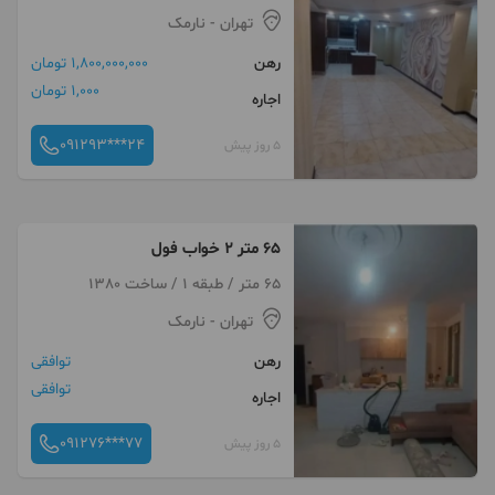
تهران
- نارمک
رهن
1,800,000,000 تومان
1,000 تومان
اجاره
091293***24
5 روز پیش
65 متر 2 خواب فول
65 متر / طبقه 1 / ساخت 1380
تهران
- نارمک
رهن
توافقی
توافقی
اجاره
091276***77
5 روز پیش