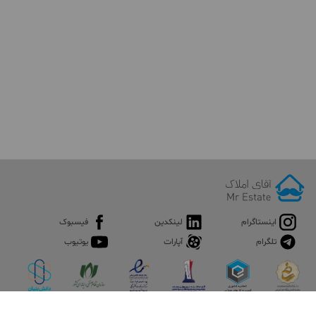
اینستاگرام
لینکدین
فیسبوک
تلگرام
آپارات
یوتیوب
اپلیکیشن آقای املاک