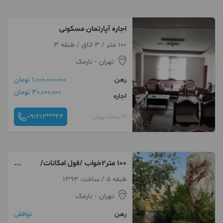
اجاره آپارتمان مسکونی
100 متر / 3 اتاق / طبقه 3
تهران
- نارمک
رهن
1,000,000,000 تومان
30,000,000 تومان
اجاره
091212***24
3 ساعت پیش
۱۰۰ متر۲خواب /فول امکانات/
خوش نقشه /احد زاده/تخلیه
طبقه 5 / ساخت 1393
تهران
- نارمک
رهن
توافقی