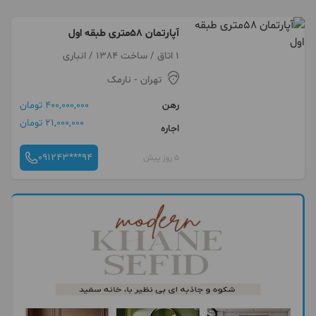
آپارتمان ۵۸متری طبقه اول
1 اتاق / ساخت 1384 / انباری
تهران
- نارمک
رهن
400,000,000 تومان
21,000,000 تومان
اجاره
091243***94
5 روز پیش