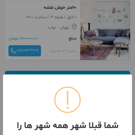
۶۰متر خوش نقشه
1 اتاق / طبقه 3 / ساخت 1400
تهران
- نواب
مبلغ
880,000,000 تومان
091294***29
بیش از 12 ماه پیش
شما قبلا شهر همه شهر ها را