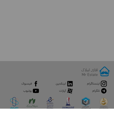
اینستاگرام
لینکدین
فیسبوک
تلگرام
آپارات
یوتیوب