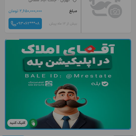
تهران
- جنت آباد شمالی
مبلغ
2,650,000,000 تومان
093062***08
بیش از 12 ماه پیش
کلیک کنید