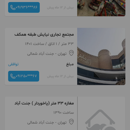
091936***86
بیش از 12 ماه پیش
مجتمع تجاری نیایش طبقه همکف
33 متر / 1 اتاق / ساخت 1401
تهران
- جنت آباد شمالی
مبلغ
توافقی
091250***67
بیش از 12 ماه پیش
مغازه ۳۳ متر (پاخوردار ) جنت آباد
ساخت 1390
تهران
- جنت آباد شمالی