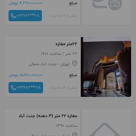
مبلغ
4,370,000,000 تومان
093062***08
بیش از 12 ماه پیش
22متر مغازه
22 متر / ساخت 1401
تهران
- جنت آباد شمالی
مبلغ
15,400,000,000 تومان
093682***88
بیش از 12 ماه پیش
مغازه ۲۲ متر (۳ دهنه) جنت آباد
ساخت 1390