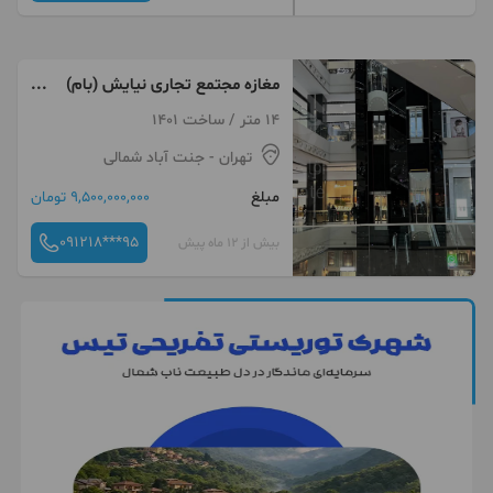
مغازه مجتمع تجاری نیایش (بام)
14 متر
14 متر / ساخت 1401
تهران
- جنت آباد شمالی
مبلغ
9,500,000,000 تومان
091218***95
بیش از 12 ماه پیش