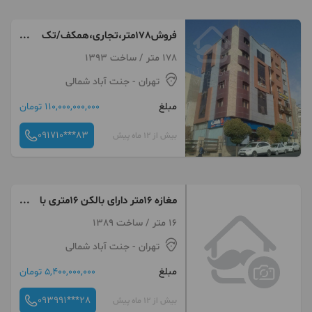
فروش178متر،تجاری،همکف/تک
مالک/بر جنت آباد شمالی
178 متر / ساخت 1393
تهران
- جنت آباد شمالی
مبلغ
110,000,000,000 تومان
091710***83
بیش از 12 ماه پیش
مغازه 16متر دارای بالکن 16متری با
آسانسور
16 متر / ساخت 1389
تهران
- جنت آباد شمالی
مبلغ
5,400,000,000 تومان
093991***28
بیش از 12 ماه پیش