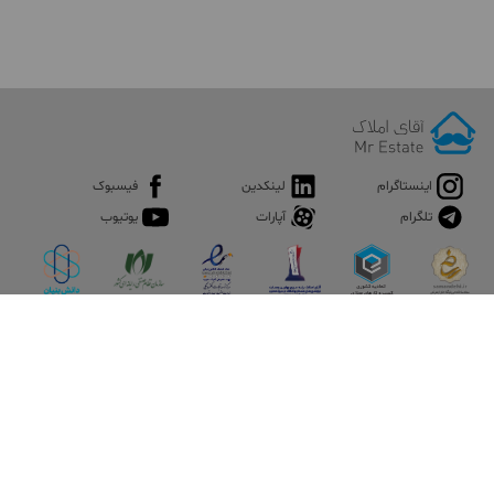
اینستاگرام
لینکدین
فیسبوک
تلگرام
آپارات
یوتیوب
اپلیکیشن آقای املاک
آقای املاک؛ گوگل صنعت ساختمان و املاک ایران سوپراپلیکیشن را
نصب کنید و هر آنچه در بازار ملک نیاز دارید، یکجا در اختیار داشته
باشید.