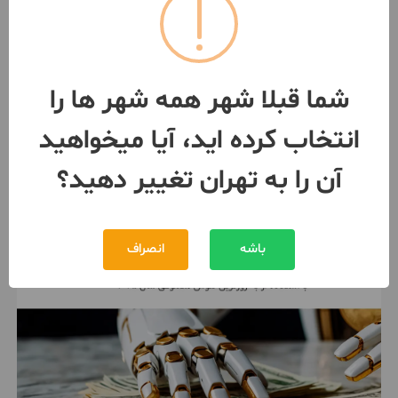
۳۰ متر مغازه تجاری ملکیت جنت
شمال
ساخت 1400
تهران
- جنت آباد شمالی
شما قبلا شهر همه شهر ها را
مبلغ
9,000,000,000 تومان
انتخاب کرده اید، آیا میخواهید
093716***09
بیش از 12 ماه پیش
آن را به تهران تغییر دهید؟
باشه
انصراف