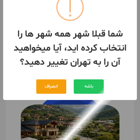
طبقه 1 / ساخت 1397 / آسانسور
تهران
- سهروردی
رهن
300,000,000 تومان
شما قبلا شهر همه شهر ها را
8,000,000 تومان
اجاره
انتخاب کرده اید، آیا میخواهید
092128***64
بیش از 12 ماه پیش
آن را به تهران تغییر دهید؟
باشه
انصراف