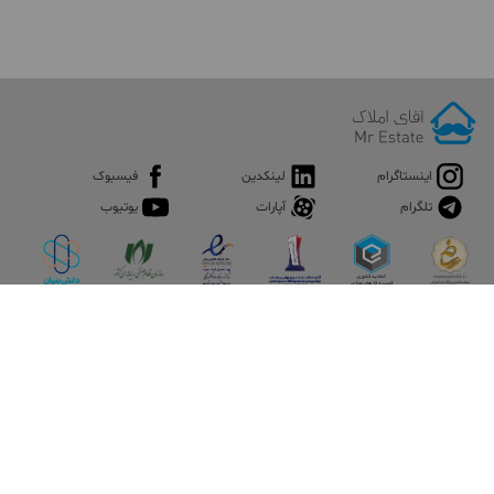
اینستاگرام
لینکدین
فیسبوک
تلگرام
آپارات
یوتیوب
اپلیکیشن آقای املاک
آقای املاک؛ گوگل صنعت ساختمان و املاک ایران سوپراپلیکیشن را
نصب کنید و هر آنچه در بازار ملک نیاز دارید، یکجا در اختیار داشته
باشید.