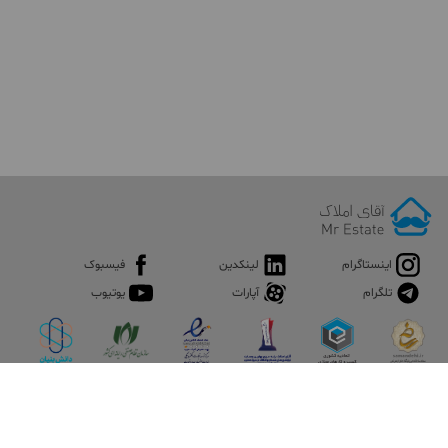
اینستاگرام
لینکدین
فیسبوک
تلگرام
آپارات
یوتیوب
اپلیکیشن آقای املاک
آقای املاک؛ گوگل صنعت ساختمان و املاک ایران سوپراپلیکیشن را