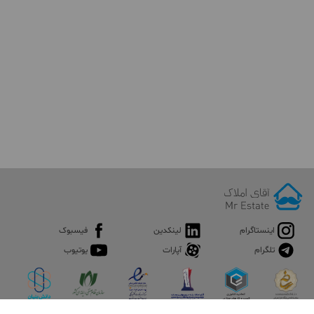
اینستاگرام
لینکدین
فیسبوک
تلگرام
آپارات
یوتیوب