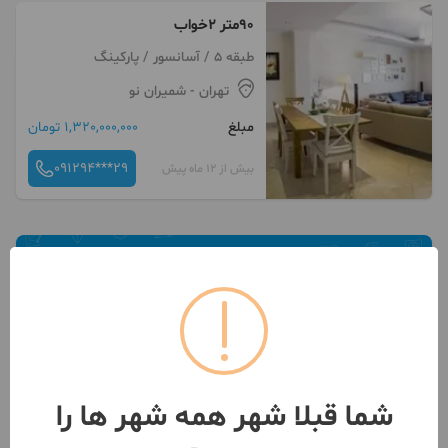
۹۰متر ۲خواب
طبقه 5 / آسانسور / پارکینگ
تهران
- شمیران نو
مبلغ
1,320,000,000 تومان
091294***29
بیش از 12 ماه پیش
شما قبلا شهر همه شهر ها را