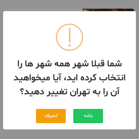
۶۰متر ۱خواب
طبقه 5 / آسانسور / پارکینگ
تهران
- تهران ویلا
مبلغ
880,000,000 تومان
091294***29
شما قبلا شهر همه شهر ها را
بیش از 12 ماه پیش
انتخاب کرده اید، آیا میخواهید
آن را به تهران تغییر دهید؟
باشه
انصراف