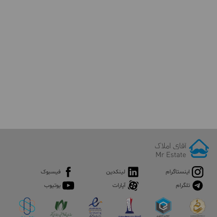
اینستاگرام
لینکدین
فیسبوک
تلگرام
آپارات
یوتیوب