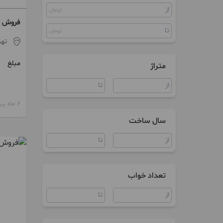
تومان
کلنگی
فروش خانه ک
مستغلات
تومان
تهر
زمین
مبلغ
متراژ
سوییت
ویلا
2 ماه پیش
آپارتمان اداری
سال ساخت
سند اداری
مغازه
تعداد خواب