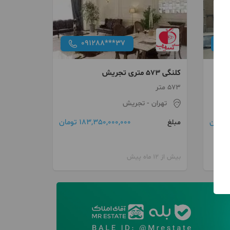
091288***37
کلنگی 573 متری تجریش
573 متر
تهران
- تجریش
183,350,000,000 تومان
مبلغ
بیش از 12 ماه پیش