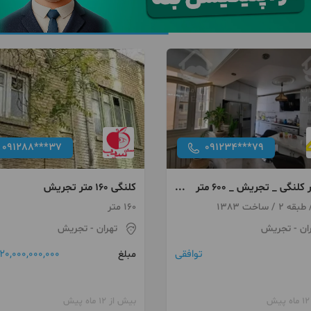
091288***37
091234***79
۵۰۰ متر کلنگی _ تجریش _ ۶۰۰ متر
کلنگی 160 متر تجریش
160 متر
ان
- تجریش
تهران
- تجریش
توافقی
20,000,000,000 تومان
مبلغ
بیش از 12 ماه پیش