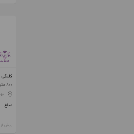
کلنگی
800 متر / ساخت 1369
تهر
مبلغ
بیش از 12 ماه پیش