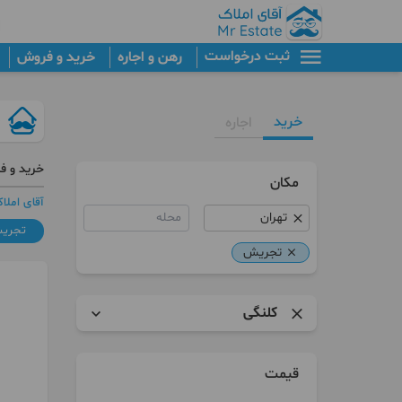
ثبت درخواست
رهن و اجاره
خرید و فروش
خرید
اجاره
خرید و ف
مکان
آقای املا
محله
تجری
تجریش
کلنگی
آپارتمان
قیمت
برج