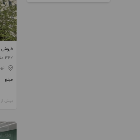
فروش م
322 متر / 4 اتاق / طبقه 2
تهر
مبلغ
بیش از 12 ماه پیش