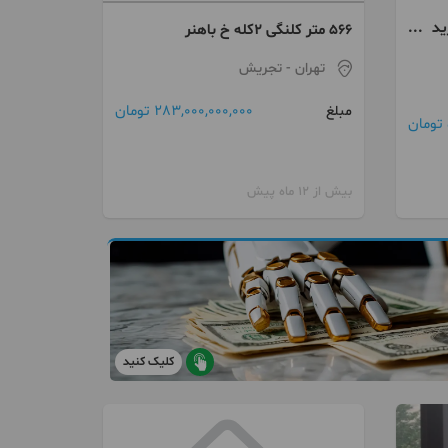
ید
566 متر کلنگی ۲کله خ باهنر
ضا
تهران
- تجریش
283,000,000,000 تومان
مبلغ
بیش از 12 ماه پیش
کلیک کنید