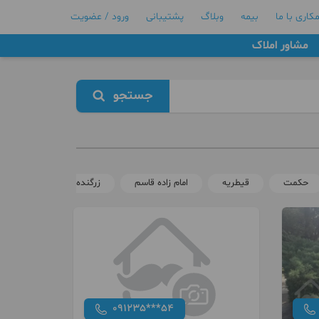
کاری با ما
بیمه
وبلاگ
پشتیبانی
ورود / عضویت
مشاور املاک
جستجو
حکمت
قیطریه
امام زاده قاسم
زرگنده
نیاوران
091235***54