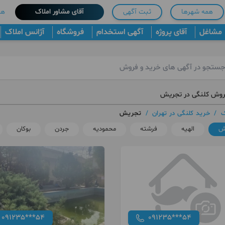
همه شهرها
ثبت آگهی
آقای مشاور املاک
هم
مشاغل
آقای پروژه
آگهی استخدام
فروشگاه
آژانس املاک
روش کلنگی در تجریش
ک
/
خرید کلنگی در تهران
/
تجریش
ش
الهیه
فرشته
محمودیه
جردن
بوکان
091235***54
091235***54