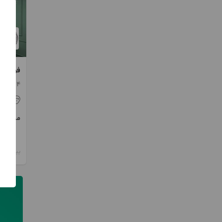
فروش714 متر کلنگی نیاوران
714 متر / 7 اتاق / طبقه 3
تهر
مبلغ
بیش از 12 ماه پیش