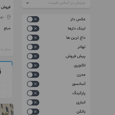
چینش بر اساس قیمت
فروش کلنگی ۶۰۰
زیاد به کم
تهر
عکس دار
کم به زیاد
لینک دارها
مبلغ
داغ ترین ها
تهاتر
بیش از 12 ماه پیش
پیش فروش
لاکچری
مدرن
آسانسور
پارکینگ
انباری
بالکن