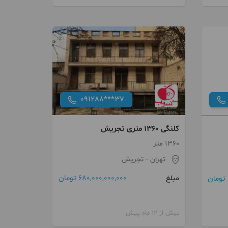
091288***37
کلنگی 1360 متری تجریش
1360 متر
تهران
- تجریش
680,000,000,000 تومان
مبلغ
بیش از 12 ماه پیش