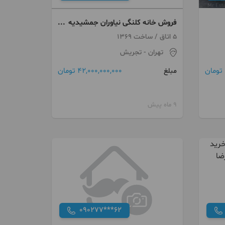
فروش خانه کلنگی نیاوران جمشیدیه
۱۲۳متری
5 اتاق / ساخت 1369
تهران
- تجریش
42,000,000,000 تومان
مبلغ
9 ماه پیش
090277***62