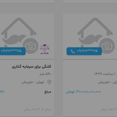
091212***25
091212***25
کلنگی برای سرمایه گذاری
540 متر
ان
- تجریش
تهران
- تجریش
300,000,000,000 تومان
160 تومان
مبلغ
بیش از 12 ماه پیش