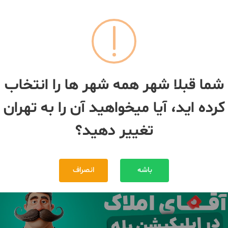
091288***37
092238***91
کلنگی 235 متری تجریش
شما قبلا شهر همه شهر ها را انتخاب
235 متر
کرده اید، آیا میخواهید آن را به تهران
ان
- تجریش
تهران
- تجریش
195,000,000,000 تومان
30,000,000,000 تومان
مبلغ
تغییر دهید؟
بیش از 12 ماه پیش
باشه
انصراف