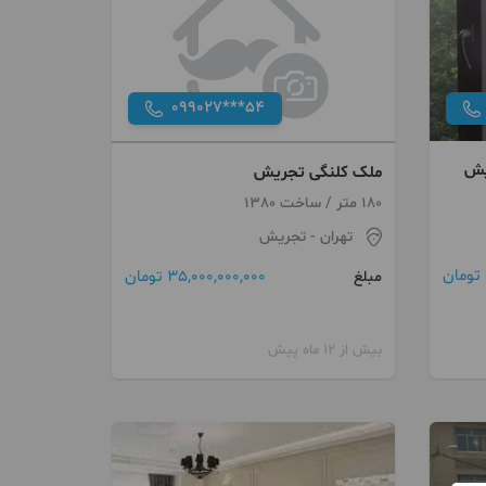
099027***54
ملک کلنگی تجریش
180 متر / ساخت 1380
تهران
- تجریش
35,000,000,000 تومان
مبلغ
بیش از 12 ماه پیش