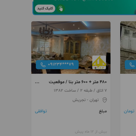
کلیک کنید
091234***79
۴۸۰ متر + ۶۰۰ متر بنا / موقعیت
عالی
7 اتاق / طبقه 2 / ساخت 1382
تهران
- تجریش
توافقی
مبلغ
بیش از 12 ماه پیش