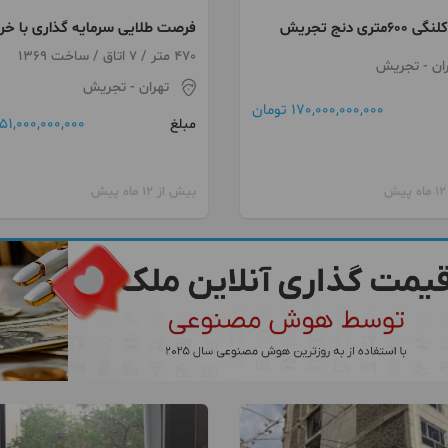
متری دنج تجریش
فرصت طلایی سرمایه گذاری با خر
ملک قیمت شکار در خیابان امام ر
470 متر / 7 اتاق / ساخت 1369
ان
- تجریش
مشهد
تهران
- تجریش
170,000,000,000 تومان
51,000,000,000 تومان
مبلغ
بیش از 12 ماه پیش