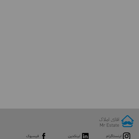
اینستاگرام
لینکدین
فیسبوک