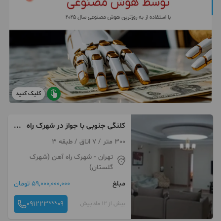
کلیک کنید
کلنگی جنوبی با جواز در شهرک راه
آهن معاوضه هم میشود
300 متر / 7 اتاق / طبقه 3
تهران
- شهرک راه آهن (شهرک
گلستان)
مبلغ
59,000,000,000 تومان
091223***09
بیش از 12 ماه پیش