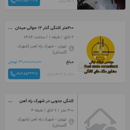
091285***27
11 ماه پیش
۲۰۰متر کلنگی گذر ۱۲ حوالی میدان
المپیک
2 اتاق / طبقه 1 / ساخت 1384
تهران
- شهرک راه آهن (شهرک
گلستان)
مبلغ
31,000,000,000 تومان
091285***27
بیش از 12 ماه پیش
کلنگی جنوبی در شهرک راه آهن
سروستان
300 متر / 7 اتاق / طبقه 4
تهران
- شهرک راه آهن (شهرک
گلستان)