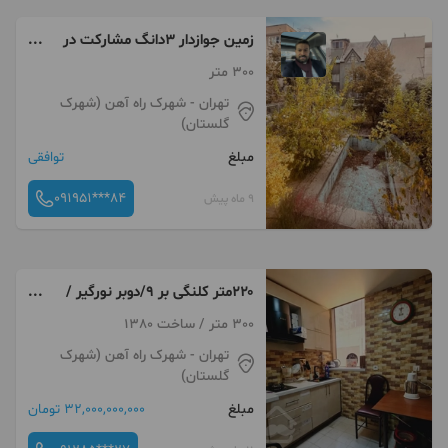
زمین جوازدار ۳دانگ مشارکت در
ساخت ۳ دانگ فروش یا تهاتر
300 متر
معاوضه کلنگی شهرک راه آهن
تهران
- شهرک راه آهن (شهرک
منطقه۲۲
گلستان)
مبلغ
توافقی
091951***84
9 ماه پیش
۲۲۰متر کلنگی بر ۹/دوبر نورگیر /
المپیک راه آهن زیبادشت
300 متر / ساخت 1380
تهران
- شهرک راه آهن (شهرک
گلستان)
مبلغ
32,000,000,000 تومان