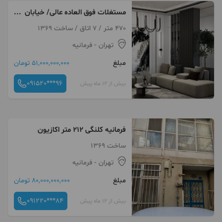
مستغلات فوق العاده عالی/ خیابان
امام رضا مشهد
470 متر / 7 اتاق / ساخت 1369
تهران
- فرمانیه
مبلغ
51,000,000,000 تومان
091520***96
بیش از 12 ماه پیش
فرمانیه کلنگی ۲۱۲ متر اکازیون
ساخت 1369
تهران
- فرمانیه
مبلغ
80,000,000,000 تومان
091220***84
بیش از 12 ماه پیش