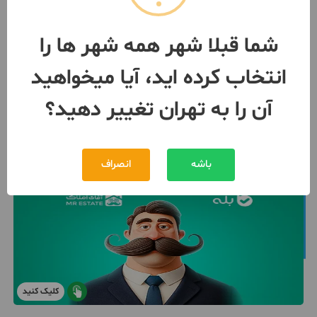
تهران
- فرمانیه
مبلغ
355,000,000,000 تومان
شما قبلا شهر همه شهر ها را
091218***51
بیش از 12 ماه پیش
انتخاب کرده اید، آیا میخواهید
آن را به تهران تغییر دهید؟
باشه
انصراف
کلیک کنید