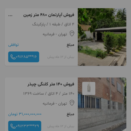
فروش آپارتمان ۴۸۰ متر زمین
فرمانیه بازسازی شده
4 اتاق / طبقه 1 / پارکینگ
تهران
- فرمانیه
مبلغ
توافقی
091285***16
بیش از 12 ماه پیش
فروش 140 متر کلنگی چیذر
140 متر / 4 اتاق / ساخت 1369
تهران
- فرمانیه
مبلغ
31,000,000,000 تومان
091233***29
بیش از 12 ماه پیش