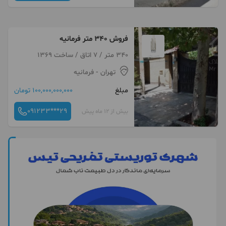
فروش 340 متر فرمانیه
340 متر / 7 اتاق / ساخت 1369
تهران
- فرمانیه
مبلغ
100,000,000,000 تومان
091233***29
بیش از 12 ماه پیش