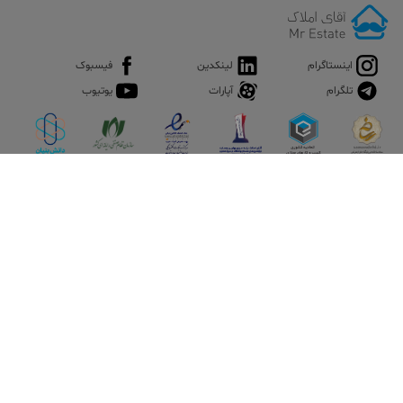
اینستاگرام
لینکدین
فیسبوک
تلگرام
آپارات
یوتیوب
اپلیکیشن آقای املاک
آقای املاک؛ گوگل صنعت ساختمان و املاک ایران سوپراپلیکیشن را
نصب کنید و هر آنچه در بازار ملک نیاز دارید، یکجا در اختیار داشته
باشید.
تماس با ما