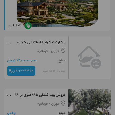
کلیک کنید
مشارکت شرایط استثنایی 75 به
25 منطقه 1 و3
تهران
- فرمانیه
مبلغ
64,000,000,000 تومان
090277***62
بیش از 12 ماه پیش
فروش ویلا کلنگی ۴۸۵متری بر ۱۸
فرمانیه
تهران
- فرمانیه
مبلغ
توافقی