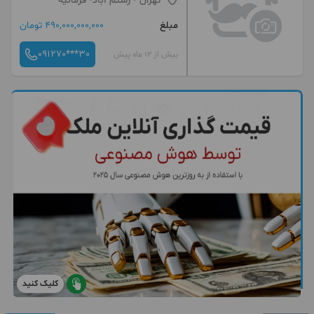
تهران
- رستم آباد- فرمانیه
مبلغ
490,000,000,000 تومان
091270***30
بیش از 12 ماه پیش
کلیک کنید