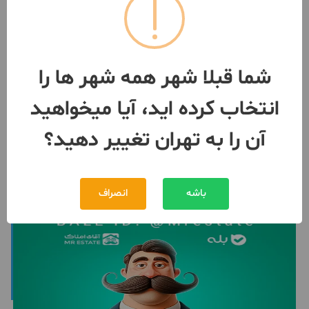
فروش ۵ طبقه دو واحدی ۱۰۰ متری
2 اتاق / ساخت 1401 / آسانسور
تهران
- فرمانیه
شما قبلا شهر همه شهر ها را
مبلغ
200,000,000,000 تومان
انتخاب کرده اید، آیا میخواهید
091239***11
بیش از 12 ماه پیش
آن را به تهران تغییر دهید؟
باشه
انصراف