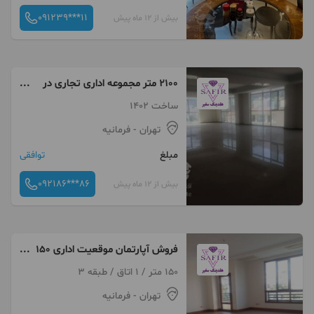
091239***11
بیش از 12 ماه پیش
۲۱۰۰ متر مجموعه اداری تجاری در
فرمانیه
ساخت 1402
تهران
- فرمانیه
مبلغ
توافقی
092186***86
بیش از 12 ماه پیش
فروش آپارتمان موقعیت اداری ۱50
متری در فرمانیه
150 متر / 1 اتاق / طبقه 3
تهران
- فرمانیه