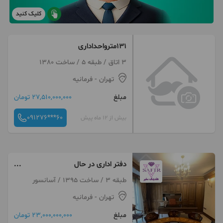
کلیک کنید
۱۳۱مترواحداداری
3 اتاق / طبقه 5 / ساخت 1380
تهران
- فرمانیه
مبلغ
27,510,000,000 تومان
091276***60
بیش از 12 ماه پیش
دفتر اداری در حال
فعالیت،۱۳۰متر،سه خوابه
طبقه 3 / ساخت 1395 / آسانسور
تهران
- فرمانیه
مبلغ
23,000,000,000 تومان