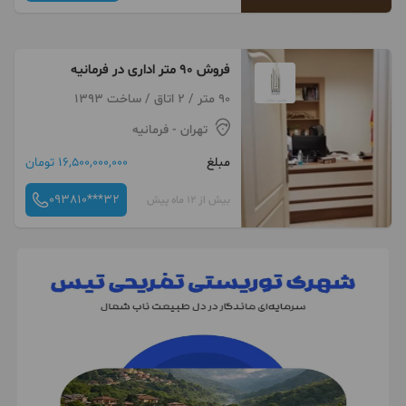
فروش 90 متر اداری در فرمانیه
90 متر / 2 اتاق / ساخت 1393
تهران
- فرمانیه
مبلغ
16,500,000,000 تومان
093810***32
بیش از 12 ماه پیش