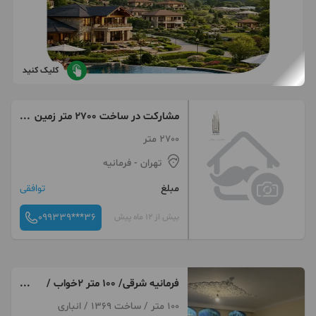
کلیک کنید
مشارکت در ساخت 2700 متر زمین
فرمانیه
2700 متر
تهران
- فرمانیه
مبلغ
توافقی
099339***36
بیش از 12 ماه پیش
فرمانیه شرقى/ ١٠٠ متر 2خواب /
موقعیت ادارى
100 متر / ساخت 1369 / انباری