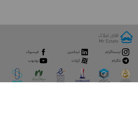
اینستاگرام
لینکدین
فیسبوک
تلگرام
آپارات
یوتیوب
اپلیکیشن آقای املاک
آقای املاک؛ گوگل صنعت ساختمان و املاک ایران سوپراپلیکیشن را
نصب کنید و هر آنچه در بازار ملک نیاز دارید، یکجا در اختیار داشته
باشید.