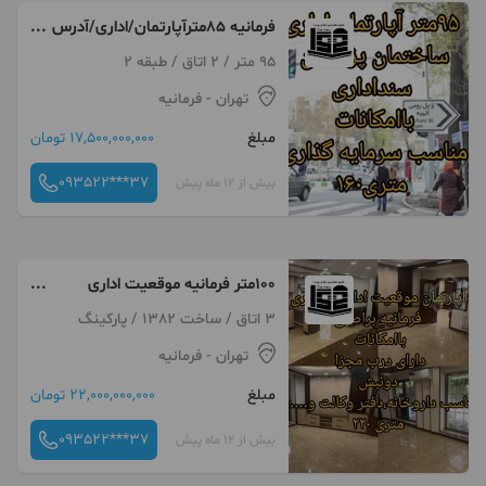
فرمانیه ۸۵مترآپارتمان/اداری/آدرس
سه کلمه
95 متر / 2 اتاق / طبقه 2
تهران
- فرمانیه
مبلغ
17,500,000,000 تومان
093522***37
بیش از 12 ماه پیش
۱۰۰متر فرمانیه موقعیت اداری
وتجاری مناسب سرمایه گذاری
3 اتاق / ساخت 1382 / پارکینگ
ودفتر وکالت و داروخانه
تهران
- فرمانیه
مبلغ
22,000,000,000 تومان
093522***37
بیش از 12 ماه پیش