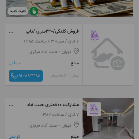
کلیک کنید
فروش کلنگی/۲۳۰متری /تاپ
لوکیشن
7 اتاق / طبقه 3 / ساخت 1385
تهران
- جنت آباد مرکزی
مبلغ
توافقی
091288***88
بیش از 12 ماه پیش
مشارکت ۸۰۰متری جنت آباد
مرکزی
7 اتاق / ساخت 1382
تهران
- جنت آباد مرکزی
مبلغ
توافقی