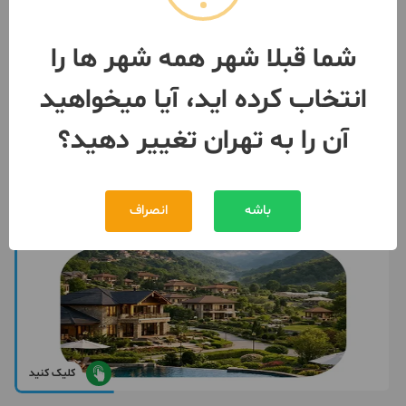
تهران
- جنت آباد مرکزی
مبلغ
245,000,000,008 تومان
شما قبلا شهر همه شهر ها را
091288***88
بیش از 12 ماه پیش
انتخاب کرده اید، آیا میخواهید
آن را به تهران تغییر دهید؟
باشه
انصراف
کلیک کنید