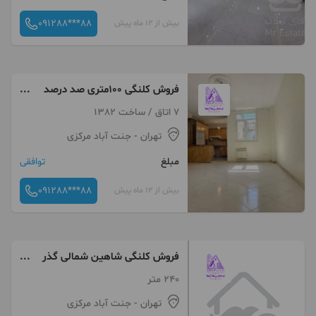
091288***88
بیش از 12 ماه پیش
فروش کلنگی ۱۰۰متری صد درصد
بنا جنت آباد
7 اتاق / ساخت 1382
تهران
- جنت آباد مرکزی
مبلغ
توافقی
091288***88
بیش از 12 ماه پیش
فروش کلنگی شاهین شمالی گذر
12
240 متر
تهران
- جنت آباد مرکزی