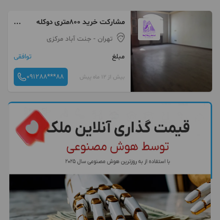
مشارکت خرید ۸۰۰متری دوکله
جنت آباد مرکز
تهران
- جنت آباد مرکزی
مبلغ
توافقی
091288***88
بیش از 12 ماه پیش