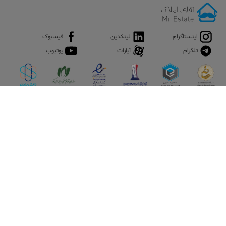
اینستاگرام
لینکدین
فیسبوک
تلگرام
آپارات
یوتیوب
اپلیکیشن آقای املاک
آقای املاک؛ گوگل صنعت ساختمان و املاک ایران سوپراپلیکیشن را
نصب کنید و هر آنچه در بازار ملک نیاز دارید، یکجا در اختیار داشته
باشید.
تماس با ما