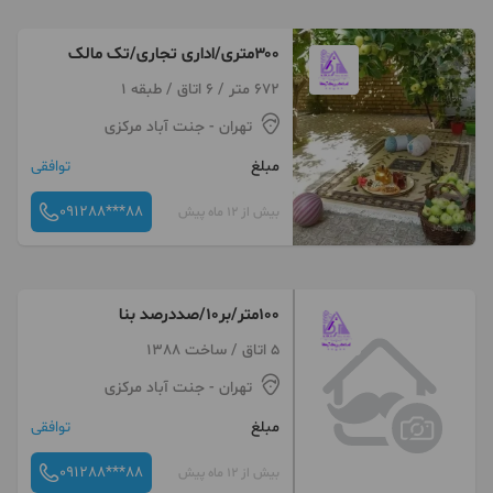
۳۰۰متری/اداری تجاری/تک مالک
672 متر / 6 اتاق / طبقه 1
تهران
- جنت آباد مرکزی
مبلغ
توافقی
091288***88
بیش از 12 ماه پیش
۱۰۰متر/بر۱۰/صددرصد بنا
5 اتاق / ساخت 1388
تهران
- جنت آباد مرکزی
مبلغ
توافقی
091288***88
بیش از 12 ماه پیش