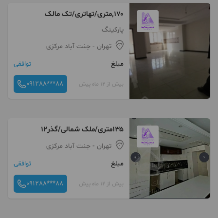
۱۷۰,متری/تهاتری/تک مالک
پارکینگ
تهران
- جنت آباد مرکزی
مبلغ
توافقی
091288***88
بیش از 12 ماه پیش
۱۳۵متری/ملک شمالی/گذر۱۲
تهران
- جنت آباد مرکزی
مبلغ
توافقی
091288***88
بیش از 12 ماه پیش