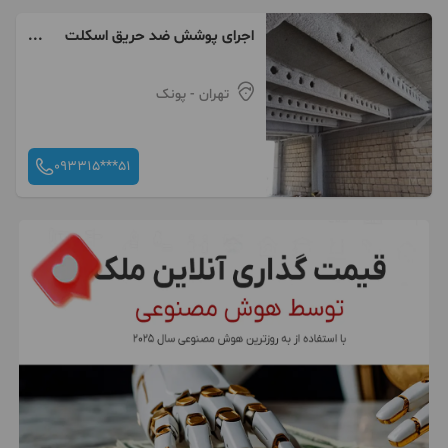
اجرای پوشش ضد حریق اسکلت
فلزی شرکت بنیان عمران اکسون
تهران
- پونک
093315***51