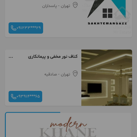
تهران
- پاسداران
091233***29
کناف نور مخفی و پیمانکاری
ساختمان
تهران
- صادقیه
093914***65