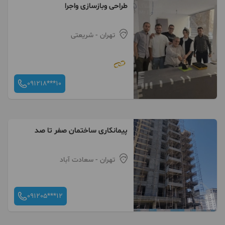
طراحی وبازسازی واجرا
تهران
- شریعتی
091218***10
پیمانکاری ساختمان صفر تا صد
تهران
- سعادت آباد
091205***12