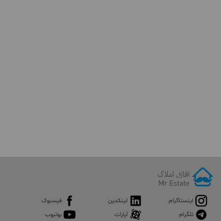
اینستاگرام
لینکدین
فیسبوک
تلگرام
آپارات
یوتیوب