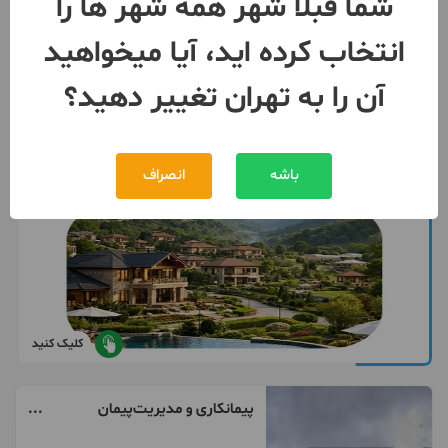
شما قبلا شهر همه شهر ها را
093796***66
انتخاب کرده اید، آیا میخواهید
آن را به تهران تغییر دهید؟
باشه
انصراف
کلیک کنید
پیمانکاری و مدیریت‌پیمان
پروژه‌های ساختمانی