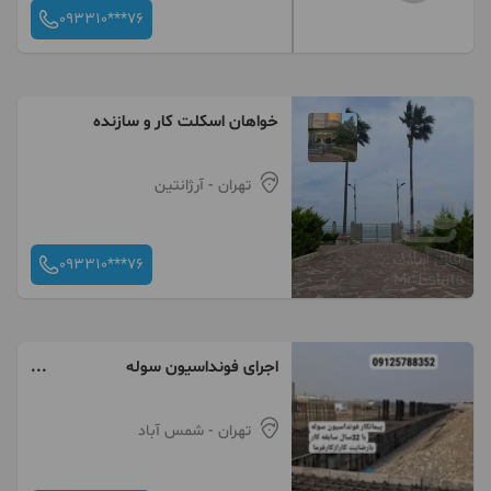
093310***76
خواهان اسکلت کار و سازنده
تهران
- آرژانتین
093310***76
اجرای فونداسیون سوله
آرماتوربندی قالبندی
تهران
- شمس آباد