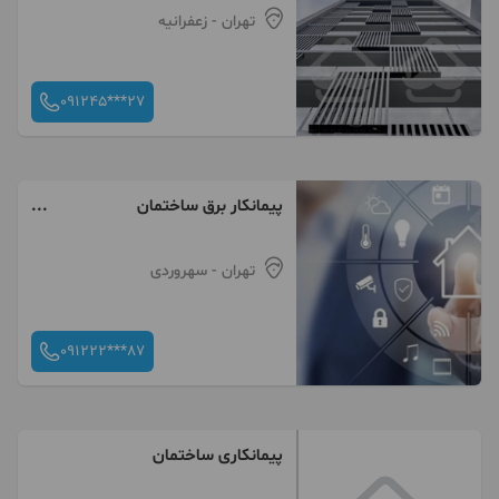
تهران
- زعفرانیه
091245***27
پیمانکار برق ساختمان
هوشمندسازی
تهران
- سهروردی
091222***87
پیمانکاری ساختمان