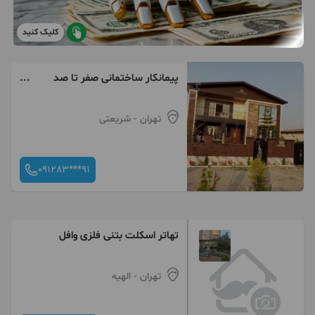
کلیک کنید
پیمانکار ساختمانی صفر تا صد
ساخت
تهران
- شریعتی
091283***91
تهاتر اسکلت بتنی فلزی وافل
تهران
- الهیه