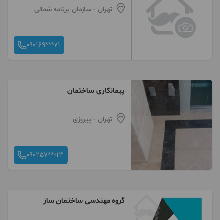
تهران
- سازمان برنامه شمالی
090169***71
پیمانکاری ساختمان
تهران
- پیروزی
090257***13
گروه مهندسی ساختمان ساز