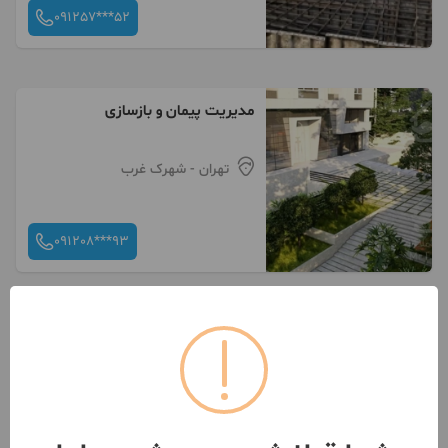
091257***52
مديريت پيمان و بازسازى
تهران
- شهرک غرب
091208***93
پیمانکاری سفر تاصد ازگودبرداری
تاکلیدتعویل
تهران
- ایران