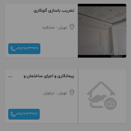
تخریب باسازی گچکاری
تهران
- صادقیه
091267***39
پیمانکاری و اجرای ساختمان و
نوسازی
تهران
- نیاوران
091229***26