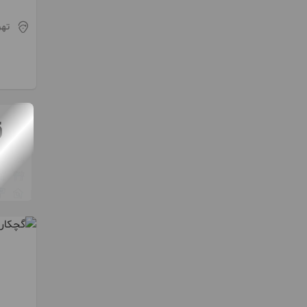
بندی و 
تیرچه
تهر
چوب ترمو
حمل نخاله و مصالح
خاک برداری و گود برداری
خدمات سازه های بتنی
داربست
راپل
سوله
عایق کاری
فوندانسیون
اسکلت