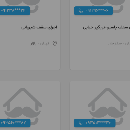
091238***24
091296***06
قف پاسیو-نورگیر حبابی
اجرای سقف شیروانی
،سوله،پوشش،آلاچیق
ان
- ستارخان
تهران
- بازار
093560***82
093513***30