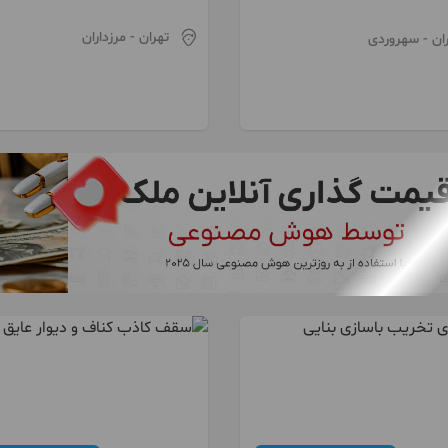
پیش ساخته
سقف وافل ...)
تهران
- مرزداران
ان
- سهروردی