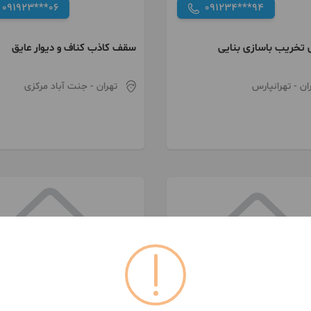
091923***06
091234***94
 تخریب باسازی بنایی
سقف کاذب کناف و دیوار عایق
ان
- تهرانپارس
تهران
- جنت آباد مرکزی
091286***09
091218***74