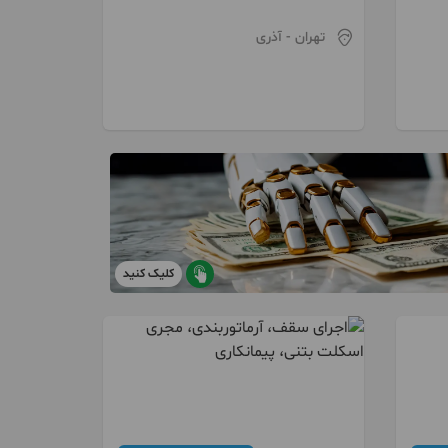
شیروانی،پوشش سوله
تهران
- آذری
کلیک کنید