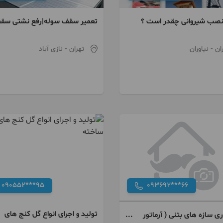
صب شیروانی چقدر است ؟
تعمیر سقف سوله|رفع نشتی سق
سوله|تعمیر شیروانی سوله| پوش
سوله
ان
- نیاوران
تهران
- نازی آباد
090552***95
093692***66
تولید و اجرای انواع گل کنج های
ری سازه های بتنی ( آرماتور