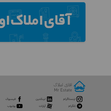
اینستاگرام
لینکدین
فیسبوک
تلگرام
آپارات
یوتیوب