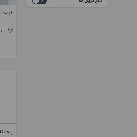
داغ ترین ها
اجرای سقف
قیمت ن
دیوار کاذب و سقف کاذب
تهر
ایزولاسیون و آسفالت
بازسازی
بنایی
کاشی کاری
سرامیک کاری
گچ کاری
پیش ساخته
پیمانکاری ساختمانی
تخریب
پیمانکا