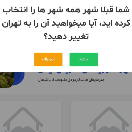
ا (سایلنت ) دیوار با پشم
اجرای سقف تیرچه فلزی
شما قبلا شهر همه شهر ها را انتخاب
ان
- شمس آباد
تهران
- امامزاده حسن(ع)
کرده اید، آیا میخواهید آن را به تهران
تغییر دهید؟
باشه
انصراف