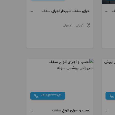
ف
اجرای سقف شیبدار|اجرای سقف
ش
شیروانی |آردواز|خرپا|تعمیر شیروانی و
آردواز|۴۰ سال تجربه
تهران
- نیاوران
091914***82
نصب و اجرای انواع سقف