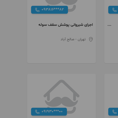
093816***82
اجرای شیروانی پوشش سقف سوله
تهران
- صالح آباد
091930***00