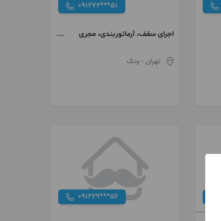
091272***51
اجرای سقف، آرماتوربندی، مجری
اسکلت بتنی، پیمانکاری
تهران
- ونک
091229***56