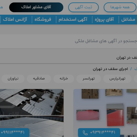
همه شهرها
ثبت آگهی
آقای مشاور املاک
هم
مشاغل
آقای پروژه
آگهی استخدام
فروشگاه
آژانس املاک
ف در تهران
ک
/
اجرای سقف در تهران
تهرانپارس
تهرانسر
خزانه
صادقیه
نیاوران
099114***41
093914***41